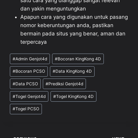
satu cara yang dianggap sangat relevan
dan yakin menguntungkan
Apapun cara yang digunakan untuk pasang
nomor keberuntungan anda, pastikan
bermain pada situs yang benar, aman dan
terpercaya
Post
#
Admin Genjot4d
#
Bocoran KingKong 4D
Tags:
#
Bocoran PCSO
#
Data KingKong 4D
#
Data PCSO
#
Prediksi Genjot4d
#
Togel Genjot4d
#
Togel KingKong 4D
#
Togel PCSO