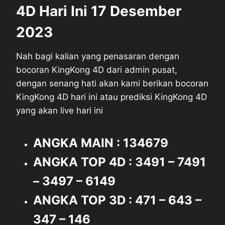
4D Hari Ini 17 Desember
2023
Nah bagi kalian yang penasaran dengan
bocoran KingKong 4D dari admin pusat,
dengan senang hati akan kami berikan bocoran
KingKong 4D hari ini atau prediksi KingKong 4D
yang akan live hari ini
ANGKA MAIN : 134679
ANGKA TOP 4D : 3491
– 7491
– 3497 – 6149
ANGKA TOP 3D : 471
– 643 –
347 – 146