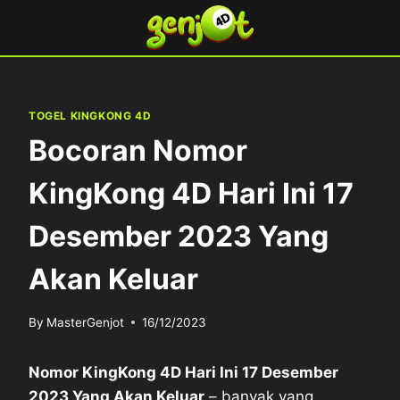
Skip
to
content
TOGEL KINGKONG 4D
Bocoran Nomor
KingKong 4D Hari Ini 17
Desember 2023 Yang
Akan Keluar
By
MasterGenjot
16/12/2023
Nomor KingKong 4D Hari Ini 17 Desember
2023 Yang Akan Keluar
– banyak yang