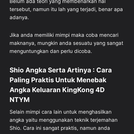
Belum ada teori yang membenarkan hal
tersebut, namun itu lah yang terjadi, benar apa
adanya.
Jika anda memiliki mimpi maka coba mencari
maknanya, mungkin anda sesuatu yang sangat
menguntungkan dan perlu dicoba.
Shio Angka Serta Artinya : Cara
Paling Praktis Untuk Menebak
Angka Keluaran KingKong 4D
NTYM
Selain mimpi cara lain untuk menghasilkan
angka yaitu menggunakan teknik terjemahan
Shio. Cara ini sangat praktis, namun anda