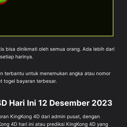
is bisa dinikmati oleh semua orang. Ada lebih dari
setiap harinya.
kan terbantu untuk menemukan angka atau nomor
 togel bayaran terbesar.
D Hari Ini 12 Desember 2023
oran KingKong 4D dari admin pusat, dengan
ong 4D hari ini atau prediksi KingKong 4D yang