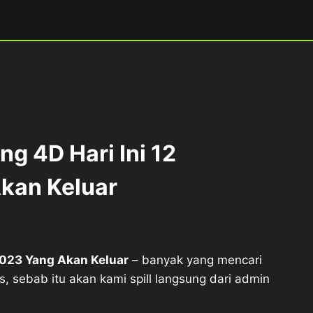
g 4D Hari Ini 12
kan Keluar
2023 Yang Akan Keluar
– banyak yang mencari
 sebab itu akan kami spill langsung dari admin