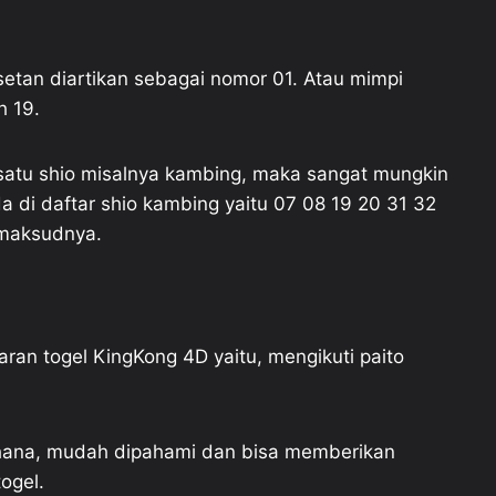
setan diartikan sebagai nomor 01. Atau mimpi
h 19.
 satu shio misalnya kambing, maka sangat mungkin
a di daftar shio kambing yaitu 07 08 19 20 31 32
 maksudnya.
ran togel KingKong 4D yaitu, mengikuti paito
rhana, mudah dipahami dan bisa memberikan
ogel.