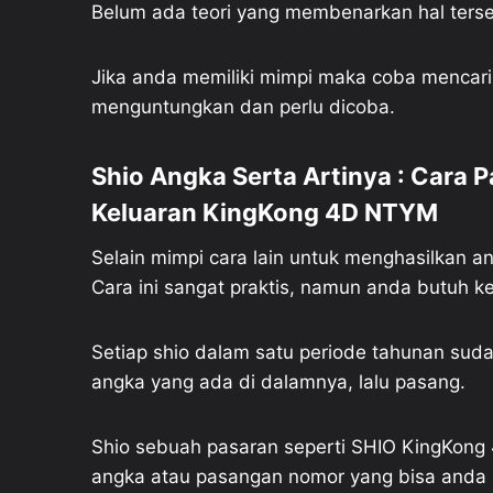
Belum ada teori yang membenarkan hal terseb
Jika anda memiliki mimpi maka coba mencar
menguntungkan dan perlu dicoba.
Shio Angka Serta Artinya : Cara 
Keluaran KingKong 4D NTYM
Selain mimpi cara lain untuk menghasilkan a
Cara ini sangat praktis, namun anda butuh ket
Setiap shio dalam satu periode tahunan suda
angka yang ada di dalamnya, lalu pasang.
Shio sebuah pasaran seperti SHIO KingKong
angka atau pasangan nomor yang bisa anda mi