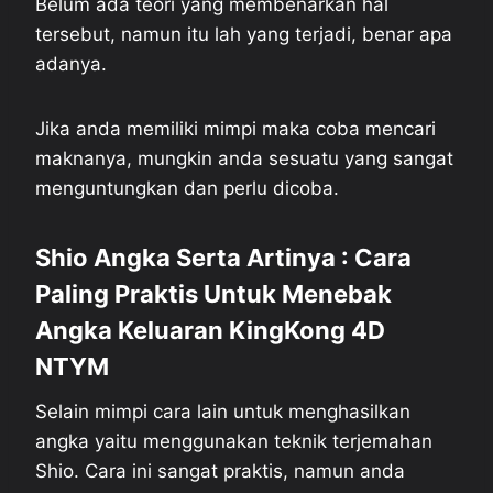
Belum ada teori yang membenarkan hal
tersebut, namun itu lah yang terjadi, benar apa
adanya.
Jika anda memiliki mimpi maka coba mencari
maknanya, mungkin anda sesuatu yang sangat
menguntungkan dan perlu dicoba.
Shio Angka Serta Artinya : Cara
Paling Praktis Untuk Menebak
Angka Keluaran KingKong 4D
NTYM
Selain mimpi cara lain untuk menghasilkan
angka yaitu menggunakan teknik terjemahan
Shio. Cara ini sangat praktis, namun anda