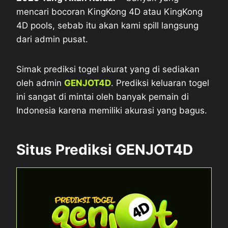
mencari bocoran KingKong 4D atau KingKong
4D pools, sebab itu akan kami spill langsung
dari admin pusat.
Simak prediksi togel akurat yang di sediakan
oleh admin
GENJOT4D
. Prediksi keluaran togel
ini sangat di mintai oleh banyak pemain di
Indonesia karena memiliki akurasi yang bagus.
Situs Prediksi GENJOT4D