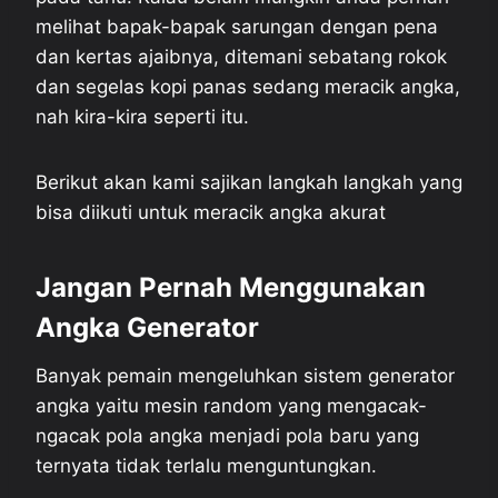
melihat bapak-bapak sarungan dengan pena
dan kertas ajaibnya, ditemani sebatang rokok
dan segelas kopi panas sedang meracik angka,
nah kira-kira seperti itu.
Berikut akan kami sajikan langkah langkah yang
bisa diikuti untuk meracik angka akurat
Jangan Pernah Menggunakan
Angka Generator
Banyak pemain mengeluhkan sistem generator
angka yaitu mesin random yang mengacak-
ngacak pola angka menjadi pola baru yang
ternyata tidak terlalu menguntungkan.