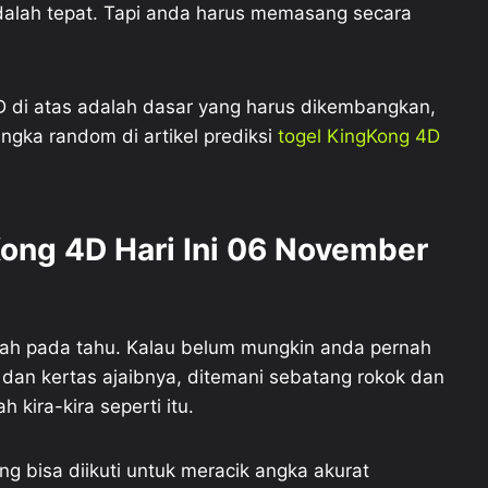
dalah tepat. Tapi anda harus memasang secara
D di atas adalah dasar yang harus dikembangkan,
ngka random di artikel prediksi
togel KingKong 4D
ong 4D Hari Ini 06 November
h pada tahu. Kalau belum mungkin anda pernah
an kertas ajaibnya, ditemani sebatang rokok dan
kira-kira seperti itu.
ng bisa diikuti untuk meracik angka akurat