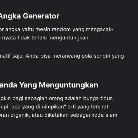
Angka Generator
or angka yaitu mesin random yang mengacak-
rnyata tidak terlalu menguntungkan.
rnatif saja. Anda bisa merancang pola sendiri yang
Tanda Yang Menguntungkan
kin bagi sebagian orang adalah bunga tidur,
pi “apa yang dimimpikan” arti yang tersirat
ran organik, atau dikatakan sebagai kode alam