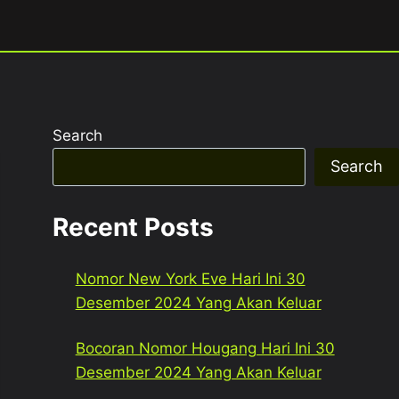
Search
Search
Recent Posts
Nomor New York Eve Hari Ini 30
Desember 2024 Yang Akan Keluar
Bocoran Nomor Hougang Hari Ini 30
Desember 2024 Yang Akan Keluar