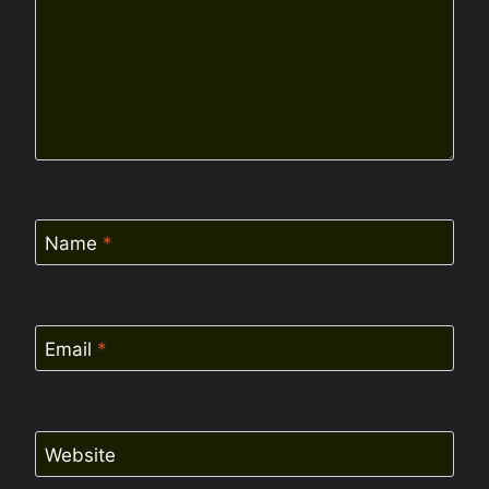
Name
*
Email
*
Website