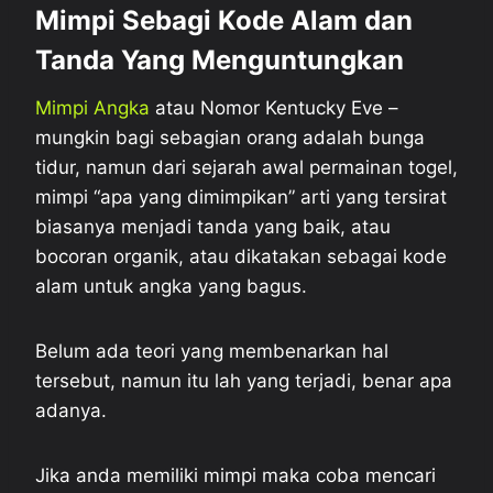
Mimpi Sebagi Kode Alam dan
Tanda Yang Menguntungkan
Mimpi Angka
atau Nomor Kentucky Eve –
mungkin bagi sebagian orang adalah bunga
tidur, namun dari sejarah awal permainan togel,
mimpi “apa yang dimimpikan” arti yang tersirat
biasanya menjadi tanda yang baik, atau
bocoran organik, atau dikatakan sebagai kode
alam untuk angka yang bagus.
Belum ada teori yang membenarkan hal
tersebut, namun itu lah yang terjadi, benar apa
adanya.
Jika anda memiliki mimpi maka coba mencari