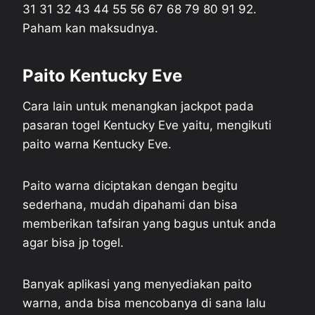
31 31 32 43 44 55 56 67 68 79 80 91 92.
Paham kan maksudnya.
Paito Kentucky Eve
Cara lain untuk menangkan jackpot pada
pasaran togel Kentucky Eve yaitu, mengikuti
paito warna Kentucky Eve.
Paito warna diciptakan dengan begitu
sederhana, mudah dipahami dan bisa
memberikan tafsiran yang bagus untuk anda
agar bisa jp togel.
Banyak aplikasi yang menyediakan paito
warna, anda bisa mencobanya di sana lalu