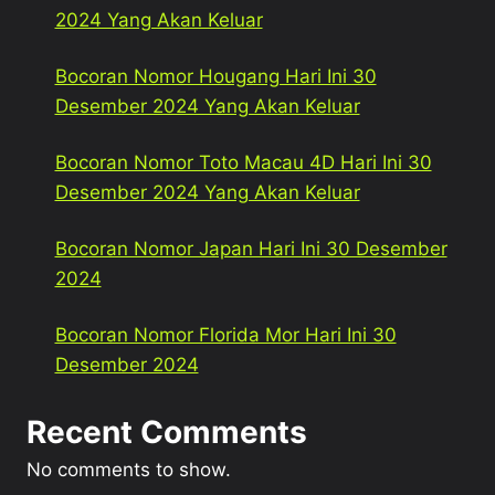
2024 Yang Akan Keluar
Bocoran Nomor Hougang Hari Ini 30
Desember 2024 Yang Akan Keluar
Bocoran Nomor Toto Macau 4D Hari Ini 30
Desember 2024 Yang Akan Keluar
Bocoran Nomor Japan Hari Ini 30 Desember
2024
Bocoran Nomor Florida Mor Hari Ini 30
Desember 2024
Recent Comments
No comments to show.