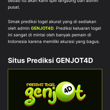
sebab itu akan kami spill langsung dari admin
pusat.
Simak prediksi togel akurat yang di sediakan
oleh admin
GENJOT4D
. Prediksi keluaran togel
ini sangat di mintai oleh banyak pemain di
Indonesia karena memiliki akurasi yang bagus.
Situs Prediksi GENJOT4D