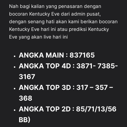
Nah bagi kalian yang penasaran dengan
bocoran Kentucky Eve dari admin pusat,
dengan senang hati akan kami berikan bocoran
Kentucky Eve hari ini atau prediksi Kentucky
Eve yang akan live hari ini
ANGKA MAIN : 837165
ANGKA TOP 4D : 3871- 7385-
3167
ANGKA TOP 3D : 317 – 357 –
368
ANGKA TOP 2D : 85/71/13/56
BB)