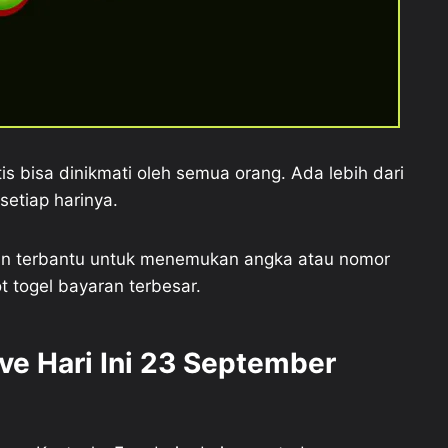
is bisa dinikmati oleh semua orang. Ada lebih dari
setiap harinya.
kan terbantu untuk menemukan angka atau nomor
 togel bayaran terbesar.
ve Hari Ini 23 September