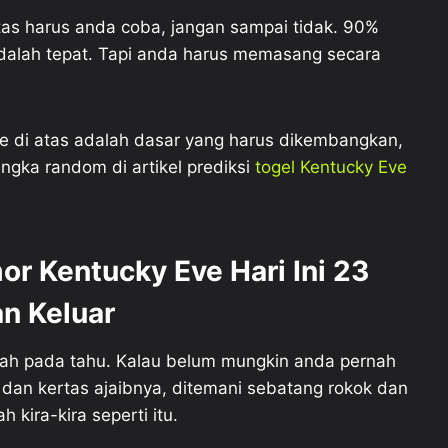
tas harus anda coba, jangan sampai tidak. 90%
adalah tepat. Tapi anda harus memasang secara
ve di atas adalah dasar yang harus dikembangkan,
ngka random di artikel prediksi
togel Kentucky Eve
r Kentucky Eve Hari Ini 23
n Keluar
h pada tahu. Kalau belum mungkin anda pernah
an kertas ajaibnya, ditemani sebatang rokok dan
kira-kira seperti itu.