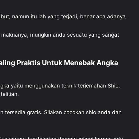
ut, namun itu lah yang terjadi, benar apa adanya.
i maknanya, mungkin anda sesuatu yang sangat
Paling Praktis Untuk Menebak Angka
ngka yaitu menggunakan teknik terjemahan Shio.
elitian.
h tersedia gratis. Silakan cocokan shio anda dan
 Eve sangat berdekatan dengan mimpi karena ada