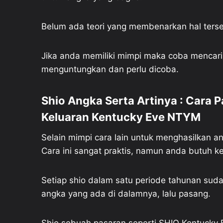
Belum ada teori yang membenarkan hal terseb
Jika anda memiliki mimpi maka coba mencar
menguntungkan dan perlu dicoba.
Shio Angka Serta Artinya : Cara 
Keluaran Kentucky Eve NTYM
Selain mimpi cara lain untuk menghasilkan a
Cara ini sangat praktis, namun anda butuh ket
Setiap shio dalam satu periode tahunan suda
angka yang ada di dalamnya, lalu pasang.
Shio sebuah pasaran seperti SHIO Kentucky