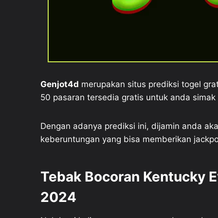
Genjot4d
merupakan situs prediksi togel grat
50 pasaran tersedia gratis untuk anda simak 
Dengan adanya prediksi ini, dijamin anda a
keberuntungan yang bisa memberikan jackpot
Tebak Bocoran Kentucky E
2024