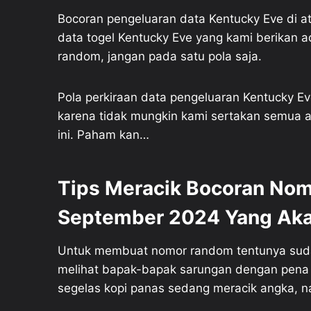
Bocoran pengeluaran data Kentucky Eve di a
data togel Kentucky Eve yang kami berikan 
random, jangan pada satu pola saja.
Pola perkiraan data pengeluaran Kentucky E
karena tidak mungkin kami sertakan semua a
ini. Paham kan…
Tips Meracik Bocoran
Nomo
September 2024 Yang Aka
Untuk membuat nomor random tentunya suda
melihat bapak-bapak sarungan dengan pena d
segelas kopi panas sedang meracik angka, nah 