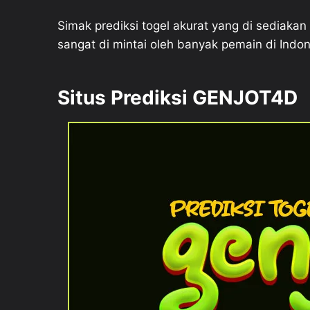
Simak prediksi togel akurat yang di sediaka
sangat di mintai oleh banyak pemain di Indon
Situs Prediksi GENJOT4D