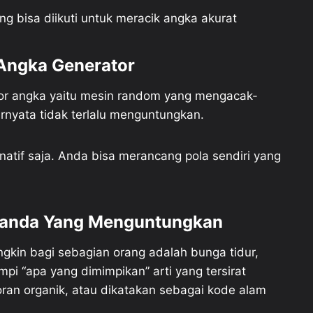
ng bisa diikuti untuk meracik angka akurat
Angka Generator
or angka yaitu mesin random yang mengacak-
rnyata tidak terlalu menguntungkan.
rnatif saja. Anda bisa merancang pola sendiri yang
Tanda Yang Menguntungkan
kin bagi sebagian orang adalah bunga tidur,
pi “apa yang dimimpikan” arti yang tersirat
ran organik, atau dikatakan sebagai kode alam