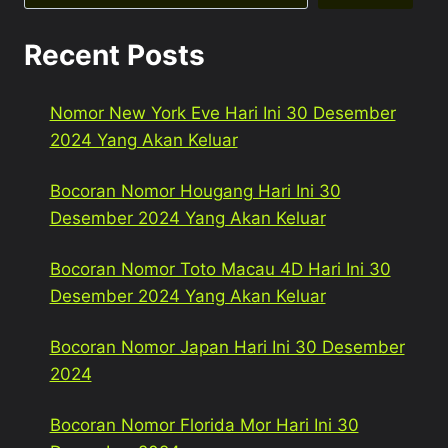
Recent Posts
Nomor New York Eve Hari Ini 30 Desember
2024 Yang Akan Keluar
Bocoran Nomor Hougang Hari Ini 30
Desember 2024 Yang Akan Keluar
Bocoran Nomor Toto Macau 4D Hari Ini 30
Desember 2024 Yang Akan Keluar
Bocoran Nomor Japan Hari Ini 30 Desember
2024
Bocoran Nomor Florida Mor Hari Ini 30