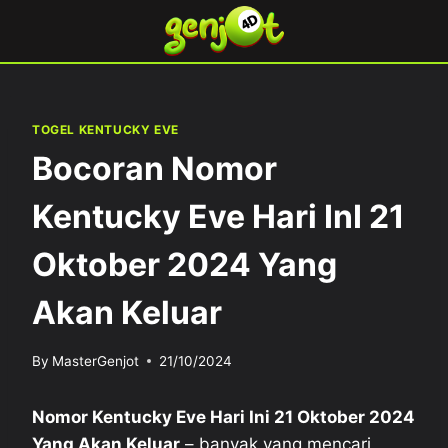
Skip
to
content
TOGEL KENTUCKY EVE
Bocoran Nomor
Kentucky Eve Hari InI 21
Oktober 2024 Yang
Akan Keluar
By
MasterGenjot
21/10/2024
Nomor Kentucky Eve Hari Ini 21 Oktober 2024
Yang Akan Keluar
– banyak yang mencari