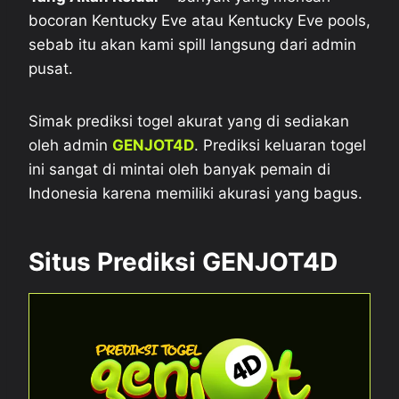
bocoran Kentucky Eve atau Kentucky Eve pools,
sebab itu akan kami spill langsung dari admin
pusat.
Simak prediksi togel akurat yang di sediakan
oleh admin
GENJOT4D
. Prediksi keluaran togel
ini sangat di mintai oleh banyak pemain di
Indonesia karena memiliki akurasi yang bagus.
Situs Prediksi GENJOT4D