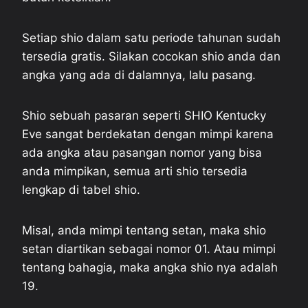
Setiap shio dalam satu periode tahunan sudah
tersedia gratis. Silakan cocokan shio anda dan
angka yang ada di dalamnya, lalu pasang.
Shio sebuah pasaran seperti SHIO Kentucky
Eve sangat berdekatan dengan mimpi karena
ada angka atau pasangan nomor yang bisa
anda mimpikan, semua arti shio tersedia
lengkap di tabel shio.
Misal, anda mimpi tentang setan, maka shio
setan diartikan sebagai nomor 01. Atau mimpi
tentang bahagia, maka angka shio nya adalah
19.