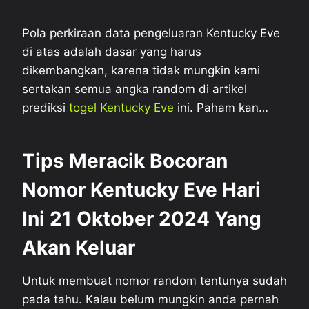
Pola perkiraan data pengeluaran Kentucky Eve
di atas adalah dasar yang harus
dikembangkan, karena tidak mungkin kami
sertakan semua angka random di artikel
prediksi
togel Kentucky Eve
ini. Paham kan…
Tips Meracik Bocoran
Nomor Kentucky Eve Hari
Ini 21 Oktober 2024 Yang
Akan Keluar
Untuk membuat nomor random tentunya sudah
pada tahu. Kalau belum mungkin anda pernah