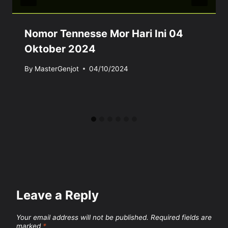
Nomor Tennesse Mor Hari Ini 04
Oktober 2024
By
MasterGenjot
04/10/2024
Leave a Reply
Your email address will not be published.
Required fields are
marked
*