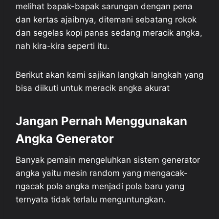
melihat bapak-bapak sarungan dengan pena
dan kertas ajaibnya, ditemani sebatang rokok
dan segelas kopi panas sedang meracik angka,
nah kira-kira seperti itu.
Berikut akan kami sajikan langkah langkah yang
bisa diikuti untuk meracik angka akurat
Jangan Pernah Menggunakan
Angka Generator
Banyak pemain mengeluhkan sistem generator
angka yaitu mesin random yang mengacak-
ngacak pola angka menjadi pola baru yang
ternyata tidak terlalu menguntungkan.