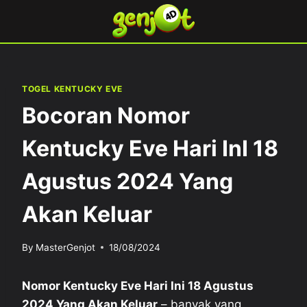
Skip
to
content
TOGEL KENTUCKY EVE
Bocoran Nomor
Kentucky Eve Hari InI 18
Agustus 2024 Yang
Akan Keluar
By
MasterGenjot
18/08/2024
Nomor Kentucky Eve Hari Ini 18 Agustus
2024 Yang Akan Keluar
– banyak yang