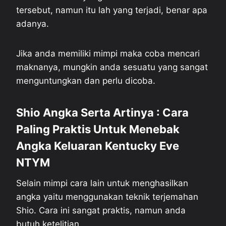
tersebut, namun itu lah yang terjadi, benar apa
adanya.
Jika anda memiliki mimpi maka coba mencari
maknanya, mungkin anda sesuatu yang sangat
menguntungkan dan perlu dicoba.
Shio Angka Serta Artinya : Cara
Paling Praktis Untuk Menebak
Angka Keluaran Kentucky Eve
NTYM
Selain mimpi cara lain untuk menghasilkan
angka yaitu menggunakan teknik terjemahan
Shio. Cara ini sangat praktis, namun anda
butuh ketelitian.