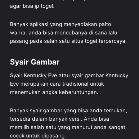
agar bisa jp togel.
Banyak aplikasi yang menyediakan paito
warna, anda bisa mencobanya di sana lalu
pasang pada salah satu situs togel terpercaya.
Syair Gambar
Syair Kentucky Eve atau syair gambar Kentucky
Eve merupakan cara tradisional untuk
menemukan angka keberuntungan.
Banyak syair gambar yang bisa anda temukan,
tersedia dalam banyak versi. Anda bisa
memilih salah satu yang menurut anda sangat
cocok untuk dipasang.