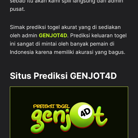
sebab itu akan kami spill langsung dari admin
pusat.
Simak prediksi togel akurat yang di sediakan
oleh admin
GENJOT4D
. Prediksi keluaran togel
ini sangat di mintai oleh banyak pemain di
Indonesia karena memiliki akurasi yang bagus.
Situs Prediksi GENJOT4D