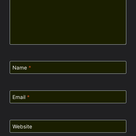
Name
*
Email
*
Website