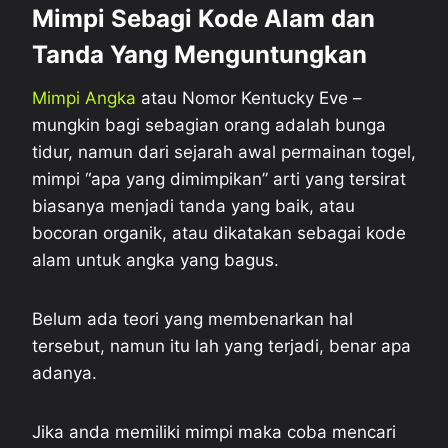
Mimpi Sebagi Kode Alam dan
Tanda Yang Menguntungkan
Mimpi Angka
atau Nomor Kentucky Eve –
mungkin bagi sebagian orang adalah bunga
tidur, namun dari sejarah awal permainan togel,
mimpi “apa yang dimimpikan” arti yang tersirat
biasanya menjadi tanda yang baik, atau
bocoran organik, atau dikatakan sebagai kode
alam untuk angka yang bagus.
Belum ada teori yang membenarkan hal
tersebut, namun itu lah yang terjadi, benar apa
adanya.
Jika anda memiliki mimpi maka coba mencari