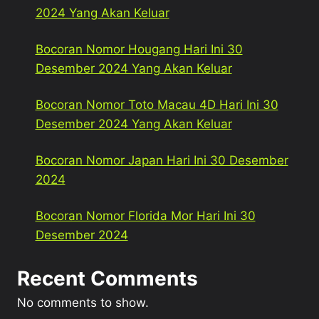
2024 Yang Akan Keluar
Bocoran Nomor Hougang Hari Ini 30
Desember 2024 Yang Akan Keluar
Bocoran Nomor Toto Macau 4D Hari Ini 30
Desember 2024 Yang Akan Keluar
Bocoran Nomor Japan Hari Ini 30 Desember
2024
Bocoran Nomor Florida Mor Hari Ini 30
Desember 2024
Recent Comments
No comments to show.