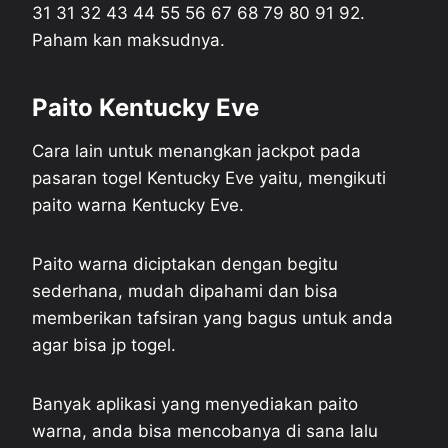
31 31 32 43 44 55 56 67 68 79 80 91 92.
Paham kan maksudnya.
Paito Kentucky Eve
Cara lain untuk menangkan jackpot pada
pasaran togel Kentucky Eve yaitu, mengikuti
paito warna Kentucky Eve.
Paito warna diciptakan dengan begitu
sederhana, mudah dipahami dan bisa
memberikan tafsiran yang bagus untuk anda
agar bisa jp togel.
Banyak aplikasi yang menyediakan paito
warna, anda bisa mencobanya di sana lalu