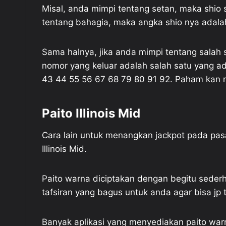
Misal, anda mimpi tentang setan, maka shio 
tentang bahagia, maka angka shio nya adala
Sama halnya, jika anda mimpi tentang salah
nomor yang keluar adalah salah satu yang ad
43 44 55 56 67 68 79 80 91 92. Paham kan
Paito Illinois Mid
Cara lain untuk menangkan jackpot pada pasar
Illinois Mid.
Paito warna diciptakan dengan begitu sede
tafsiran yang bagus untuk anda agar bisa jp t
Banyak aplikasi yang menyediakan paito war