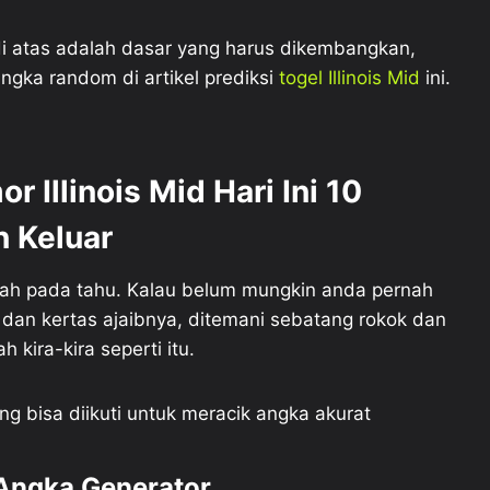
 di atas adalah dasar yang harus dikembangkan,
ngka random di artikel prediksi
togel Illinois Mid
ini.
r Illinois Mid Hari Ini 10
 Keluar
h pada tahu. Kalau belum mungkin anda pernah
an kertas ajaibnya, ditemani sebatang rokok dan
kira-kira seperti itu.
ng bisa diikuti untuk meracik angka akurat
Angka Generator