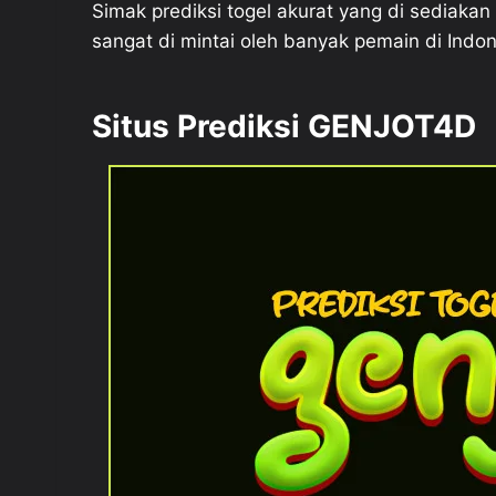
Simak prediksi togel akurat yang di sediaka
sangat di mintai oleh banyak pemain di Indon
Situs Prediksi GENJOT4D