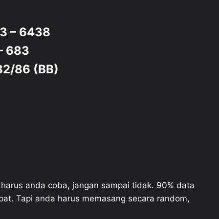
3 – 6
4
3
8
– 683
82/86 (BB)
s harus anda coba, jangan sampai tidak. 90% data
 tepat. Tapi anda harus memasang secara random,