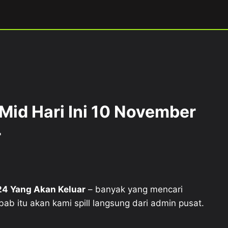
 Mid Hari Ini 10 November
r
024 Yang Akan Keluar
– banyak yang mencari
sebab itu akan kami spill langsung dari admin pusat.