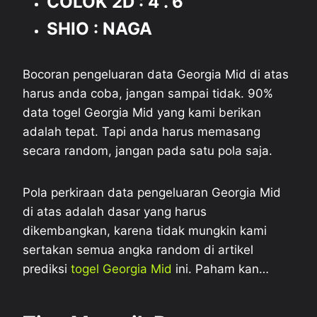
COLOK 2D : 4 . 6
SHIO : NAGA
Bocoran pengeluaran data Georgia Mid di atas
harus anda coba, jangan sampai tidak. 90%
data togel Georgia Mid yang kami berikan
adalah tepat. Tapi anda harus memasang
secara random, jangan pada satu pola saja.
Pola perkiraan data pengeluaran Georgia Mid
di atas adalah dasar yang harus
dikembangkan, karena tidak mungkin kami
sertakan semua angka random di artikel
prediksi
togel Georgia Mid
ini. Paham kan…