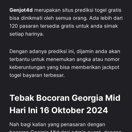
Genjot4d
merupakan situs prediksi togel gratis
bisa dinikmati oleh semua orang. Ada lebih dari
120 pasaran tersedia gratis untuk anda simak
setiap harinya.
Dengan adanya prediksi ini, dijamin anda akan
terbantu untuk menemukan angka atau nomor
keberuntungan yang bisa memberikan jackpot
togel bayaran terbesar.
Tebak Bocoran Georgia Mid
Hari Ini 16 Oktober 2024
Nah bagi kalian yang penasaran dengan