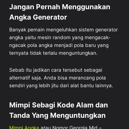
Jangan Pernah Menggunakan
Angka Generator
Banyak pemain mengeluhkan sistem generator
angka yaitu mesin random yang mengacak-
ngacak pola angka menjadi pola baru yang
ternyata tidak terlalu menguntungkan.
Sebab itu jadikan cara tersebut sebagai
alternatif saja. Anda bisa merancang pola
sendiri yang lebih jitu dari alat bantu lainnya.
Mimpi Sebagi Kode Alam dan
Tanda Yang Menguntungkan
Mimpi Angka
atau Nomor Georgia Mid –