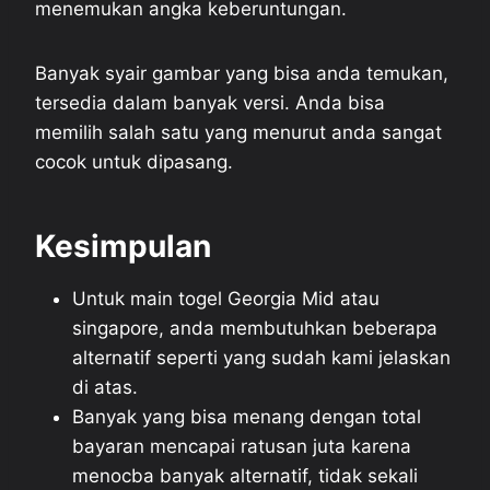
menemukan angka keberuntungan.
Banyak syair gambar yang bisa anda temukan,
tersedia dalam banyak versi. Anda bisa
memilih salah satu yang menurut anda sangat
cocok untuk dipasang.
Kesimpulan
Untuk main togel Georgia Mid atau
singapore, anda membutuhkan beberapa
alternatif seperti yang sudah kami jelaskan
di atas.
Banyak yang bisa menang dengan total
bayaran mencapai ratusan juta karena
menocba banyak alternatif, tidak sekali