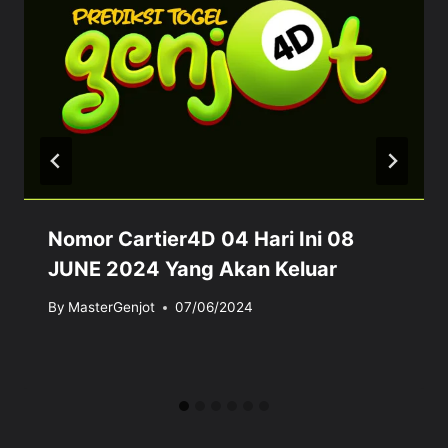
Nomor Cartier4D 04 Hari Ini 08
JUNE 2024 Yang Akan Keluar
By
MasterGenjot
07/06/2024