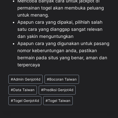
Mencoba banyak cara untuk jackpot di
permainan togel akan membuka peluang
untuk menang.
Apapun cara yang dipakai, pilihlah salah
satu cara yang dianggap sangat relevan
dan yakin menguntungkan
Apapun cara yang digunakan untuk pasang
nomor keberuntungan anda, pastikan
bermain pada situs yang benar, aman dan
terpercaya
Post
#
Admin Genjot4d
#
Bocoran Taiwan
Tags:
#
Data Taiwan
#
Prediksi Genjot4d
#
Togel Genjot4d
#
Togel Taiwan