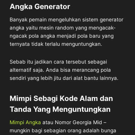
Angka Generator
Banyak pemain mengeluhkan sistem generator
angka yaitu mesin random yang mengacak-
ngacak pola angka menjadi pola baru yang
ternyata tidak terlalu menguntungkan.
Sebab itu jadikan cara tersebut sebagai
alternatif saja. Anda bisa merancang pola
sendiri yang lebih jitu dari alat bantu lainnya.
Mimpi Sebagi Kode Alam dan
Tanda Yang Menguntungkan
Mimpi Angka
atau Nomor Georgia Mid –
mungkin bagi sebagian orang adalah bunga