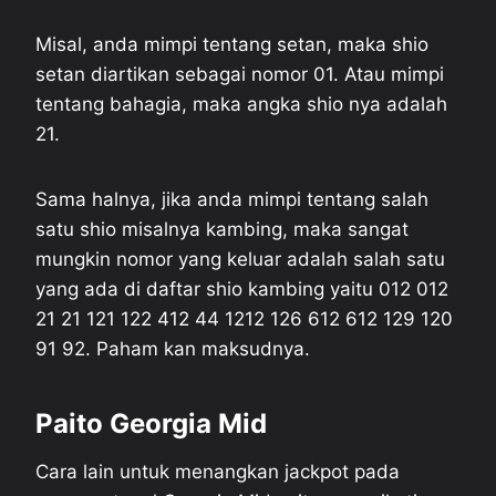
Misal, anda mimpi tentang setan, maka shio
setan diartikan sebagai nomor 01. Atau mimpi
tentang bahagia, maka angka shio nya adalah
21.
Sama halnya, jika anda mimpi tentang salah
satu shio misalnya kambing, maka sangat
mungkin nomor yang keluar adalah salah satu
yang ada di daftar shio kambing yaitu 012 012
21 21 121 122 412 44 1212 126 612 612 129 120
91 92. Paham kan maksudnya.
Paito Georgia Mid
Cara lain untuk menangkan jackpot pada