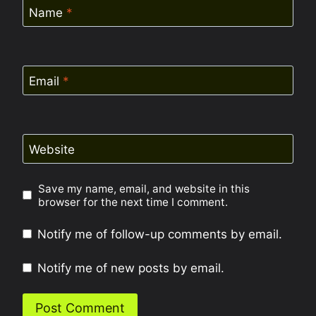
Name
*
Email
*
Website
Save my name, email, and website in this
browser for the next time I comment.
Notify me of follow-up comments by email.
Notify me of new posts by email.