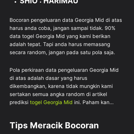
SHIO : HARIMAU
Bocoran pengeluaran data Georgia Mid di atas
harus anda coba, jangan sampai tidak. 90%
data togel Georgia Mid yang kami berikan
adalah tepat. Tapi anda harus memasang
secara random, jangan pada satu pola saja.
Pola perkiraan data pengeluaran Georgia Mid
di atas adalah dasar yang harus
dikembangkan, karena tidak mungkin kami
sertakan semua angka random di artikel
prediksi
togel Georgia Mid
ini. Paham kan…
Tips Meracik Bocoran