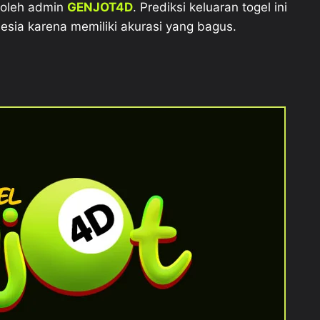
n oleh admin
GENJOT4D
. Prediksi keluaran togel ini
esia karena memiliki akurasi yang bagus.