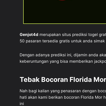
Genjot4d
merupakan situs prediksi togel grat
50 pasaran tersedia gratis untuk anda simak 
Dengan adanya prediksi ini, dijamin anda a
keberuntungan yang bisa memberikan jackpot
Tebak Bocoran Florida Mor
Nah bagi kalian yang penasaran dengan boco
hati akan kami berikan bocoran Florida Mor har
ini