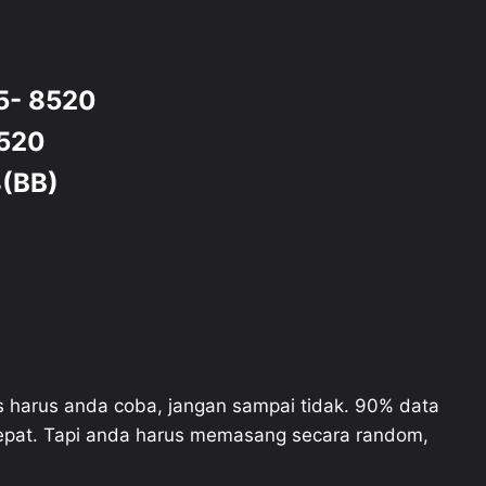
5- 8520
 520
8
(BB)
s harus anda coba, jangan sampai tidak. 90% data
 tepat. Tapi anda harus memasang secara random,