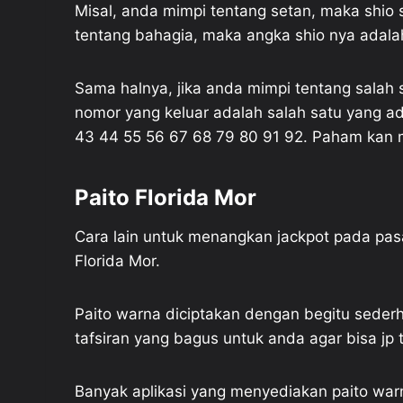
Misal, anda mimpi tentang setan, maka shio 
tentang bahagia, maka angka shio nya adala
Sama halnya, jika anda mimpi tentang salah
nomor yang keluar adalah salah satu yang ad
43 44 55 56 67 68 79 80 91 92. Paham kan
Paito Florida Mor
Cara lain untuk menangkan jackpot pada pasa
Florida Mor.
Paito warna diciptakan dengan begitu sede
tafsiran yang bagus untuk anda agar bisa jp t
Banyak aplikasi yang menyediakan paito war