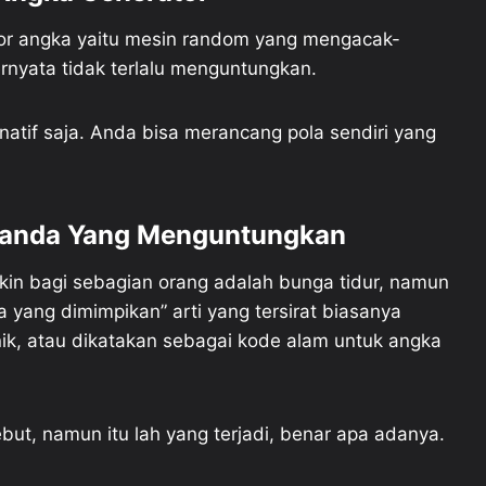
or angka yaitu mesin random yang mengacak-
rnyata tidak terlalu menguntungkan.
rnatif saja. Anda bisa merancang pola sendiri yang
Tanda Yang Menguntungkan
in bagi sebagian orang adalah bunga tidur, namun
a yang dimimpikan” arti yang tersirat biasanya
ik, atau dikatakan sebagai kode alam untuk angka
ut, namun itu lah yang terjadi, benar apa adanya.