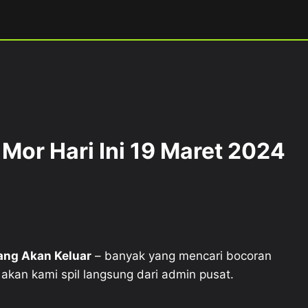
Mor Hari Ini 19 Maret 2024
Yang Akan Keluar
– banyak yang mencari bocoran
 akan kami spil langsung dari admin pusat.