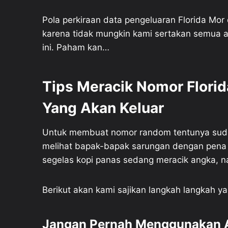
Pola perkiraan data pengeluaran Florida Mor
karena tidak mungkin kami sertakan semua a
ini. Paham kan…
Tips Meracik
Nomor Florid
Yang Akan Keluar
Untuk membuat nomor random tentunya suda
melihat bapak-bapak sarungan dengan pena d
segelas kopi panas sedang meracik angka, nah 
Berikut akan kami sajikan langkah langkah ya
Jangan Pernah Menggunakan 