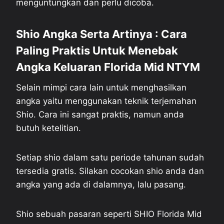
menguntungkan dan perlu dicoba.
Shio Angka Serta Artinya : Cara
Paling Praktis Untuk Menebak
Angka Keluaran Florida Mid NTYM
Selain mimpi cara lain untuk menghasilkan
angka yaitu menggunakan teknik terjemahan
Shio. Cara ini sangat praktis, namun anda
butuh ketelitian.
Setiap shio dalam satu periode tahunan sudah
tersedia gratis. Silakan cocokan shio anda dan
angka yang ada di dalamnya, lalu pasang.
Shio sebuah pasaran seperti SHIO Florida Mid