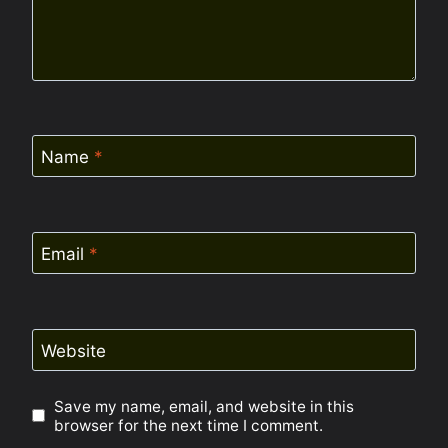
Name
*
Email
*
Website
Save my name, email, and website in this
browser for the next time I comment.