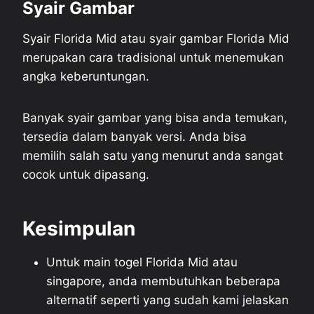
Syair Gambar
Syair Florida Mid atau syair gambar Florida Mid
merupakan cara tradisional untuk menemukan
angka keberuntungan.
Banyak syair gambar yang bisa anda temukan,
tersedia dalam banyak versi. Anda bisa
memilih salah satu yang menurut anda sangat
cocok untuk dipasang.
Kesimpulan
Untuk main togel Florida Mid atau
singapore, anda membutuhkan beberapa
alternatif seperti yang sudah kami jelaskan