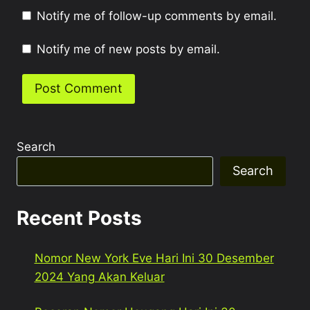
Notify me of follow-up comments by email.
Notify me of new posts by email.
Search
Search
Recent Posts
Nomor New York Eve Hari Ini 30 Desember
2024 Yang Akan Keluar