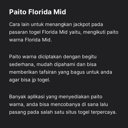
Paito Florida Mid
Cara lain untuk menangkan jackpot pada
pasaran togel Florida Mid yaitu, mengikuti paito
warna Florida Mid.
Paito warna diciptakan dengan begitu
sederhana, mudah dipahami dan bisa
memberikan tafsiran yang bagus untuk anda
agar bisa jp togel.
Banyak aplikasi yang menyediakan paito
warna, anda bisa mencobanya di sana lalu
pasang pada salah satu situs togel terpercaya.