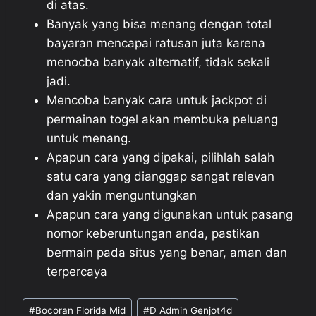
di atas.
Banyak yang bisa menang dengan total
bayaran mencapai ratusan juta karena
menocba banyak alternatif, tidak sekali
jadi.
Mencoba banyak cara untuk jackpot di
permainan togel akan membuka peluang
untuk menang.
Apapun cara yang dipakai, pilihlah salah
satu cara yang dianggap sangat relevan
dan yakin menguntungkan
Apapun cara yang digunakan untuk pasang
nomor keberuntungan anda, pastikan
bermain pada situs yang benar, aman dan
terpercaya
Post
#
Bocoran Florida Mid
#
D Admin Genjot4d