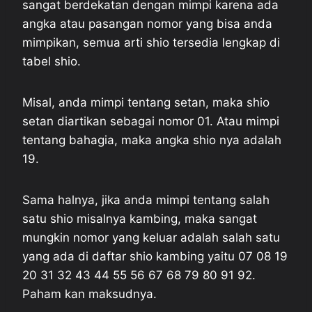
sangat berdekatan dengan mimpi karena ada
angka atau pasangan nomor yang bisa anda
mimpikan, semua arti shio tersedia lengkap di
tabel shio.
Misal, anda mimpi tentang setan, maka shio
setan diartikan sebagai nomor 01. Atau mimpi
tentang bahagia, maka angka shio nya adalah
19.
Sama halnya, jika anda mimpi tentang salah
satu shio misalnya kambing, maka sangat
mungkin nomor yang keluar adalah salah satu
yang ada di daftar shio kambing yaitu 07 08 19
20 31 32 43 44 55 56 67 68 79 80 91 92.
Paham kan maksudnya.