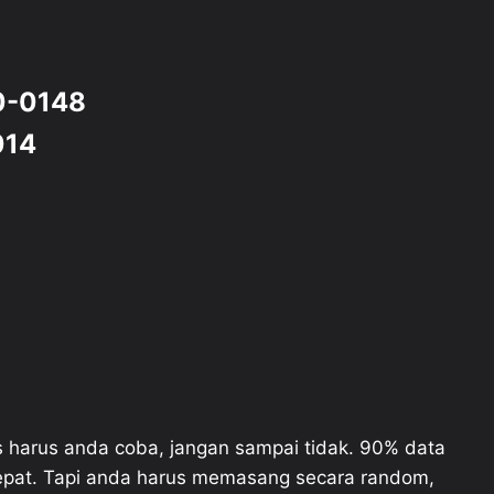
0-0148
014
s harus anda coba, jangan sampai tidak. 90% data
 tepat. Tapi anda harus memasang secara random,