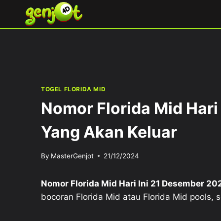
Skip
to
content
TOGEL FLORIDA MID
Nomor Florida Mid Hari
Yang Akan Keluar
By
MasterGenjot
21/12/2024
Nomor Florida Mid Hari Ini 21 Desember 20
bocoran Florida Mid atau Florida Mid pools, s