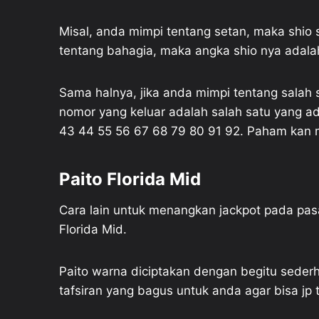
Misal, anda mimpi tentang setan, maka shio 
tentang bahagia, maka angka shio nya adala
Sama halnya, jika anda mimpi tentang salah
nomor yang keluar adalah salah satu yang ad
43 44 55 56 67 68 79 80 91 92. Paham kan
Paito Florida Mid
Cara lain untuk menangkan jackpot pada pasar
Florida Mid.
Paito warna diciptakan dengan begitu sede
tafsiran yang bagus untuk anda agar bisa jp t