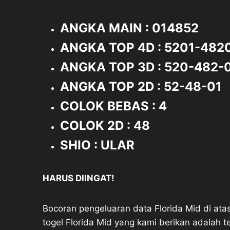
ANGKA MAIN : 014852
ANGKA TOP 4D : 5201-482
ANGKA TOP 3D : 520-482-
ANGKA TOP 2D : 52-48-01
COLOK BEBAS : 4
COLOK 2D : 48
SHIO : ULAR
HARUS DIINGAT!
Bocoran pengeluaran data Florida Mid di ata
togel Florida Mid yang kami berikan adalah