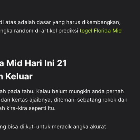
 di atas adalah dasar yang harus dikembangkan,
ngka random di artikel prediksi
togel Florida Mid
 Mid Hari Ini 21
 Keluar
h pada tahu. Kalau belum mungkin anda pernah
an kertas ajaibnya, ditemani sebatang rokok dan
kira-kira seperti itu.
ng bisa diikuti untuk meracik angka akurat