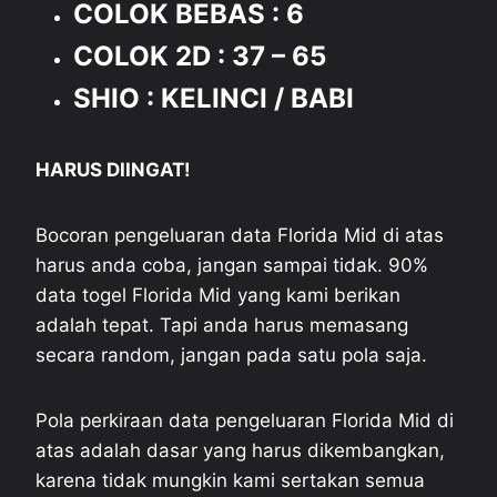
COLOK BEBAS : 6
COLOK 2D : 37 – 65
SHIO : KELINCI / BABI
HARUS DIINGAT!
Bocoran pengeluaran data Florida Mid di atas
harus anda coba, jangan sampai tidak. 90%
data togel Florida Mid yang kami berikan
adalah tepat. Tapi anda harus memasang
secara random, jangan pada satu pola saja.
Pola perkiraan data pengeluaran Florida Mid di
atas adalah dasar yang harus dikembangkan,
karena tidak mungkin kami sertakan semua