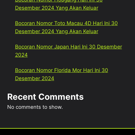
Desember 2024 Yang Akan Keluar
Bocoran Nomor Toto Macau 4D Hari Ini 30
Desember 2024 Yang Akan Keluar
Bocoran Nomor Japan Hari Ini 30 Desember
2024
Bocoran Nomor Florida Mor Hari Ini 30
Desember 2024
Recent Comments
No comments to show.