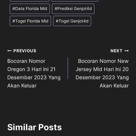
Tags:
#
Data Florida Mid
#
Prediksi Genjot4d
#
Togel Florida Mid
#
Togel Genjot4d
Post
PREVIOUS
NEXT
Bocoran Nomor
Bocoran Nomor New
navigation
Oregon 3 Hari Ini 21
Jersey Mid Hari Ini 20
Desember 2023 Yang
Desember 2023 Yang
Akan Keluar
Akan Keluar
Similar Posts