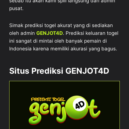
sebab itu akan kami spill langsung dari admin
pusat.
Simak prediksi togel akurat yang di sediakan
oleh admin
GENJOT4D
. Prediksi keluaran togel
ini sangat di mintai oleh banyak pemain di
Indonesia karena memiliki akurasi yang bagus.
Situs Prediksi GENJOT4D