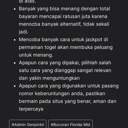
di atas.
Banyak yang bisa menang dengan total
bayaran mencapai ratusan juta karena
menocba banyak alternatif, tidak sekali
jadi.
Mencoba banyak cara untuk jackpot di
permainan togel akan membuka peluang
untuk menang.
Apapun cara yang dipakai, pilihlah salah
satu cara yang dianggap sangat relevan
dan yakin menguntungkan
Apapun cara yang digunakan untuk pasang
nomor keberuntungan anda, pastikan
bermain pada situs yang benar, aman dan
terpercaya
Post
#
Admin Genjot4d
#
Bocoran Florida Mid