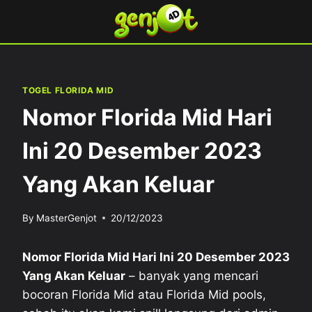
Skip
to
content
TOGEL FLORIDA MID
Nomor Florida Mid Hari
Ini 20 Desember 2023
Yang Akan Keluar
By
MasterGenjot
20/12/2023
Nomor Florida Mid Hari Ini 20 Desember 2023
Yang Akan Keluar
– banyak yang mencari
bocoran Florida Mid atau Florida Mid pools,