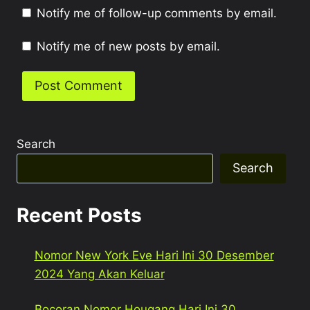
Notify me of follow-up comments by email.
Notify me of new posts by email.
Search
Search
Recent Posts
Nomor New York Eve Hari Ini 30 Desember
2024 Yang Akan Keluar
Bocoran Nomor Hougang Hari Ini 30