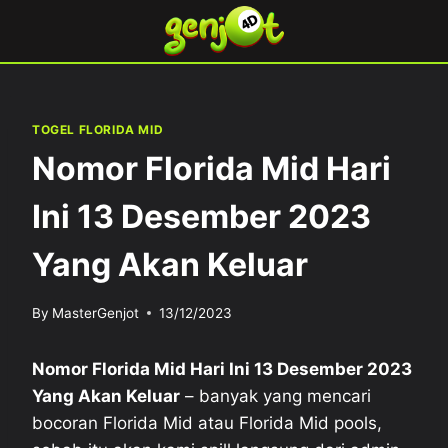
Skip
to
content
TOGEL FLORIDA MID
Nomor Florida Mid Hari
Ini 13 Desember 2023
Yang Akan Keluar
By
MasterGenjot
13/12/2023
Nomor Florida Mid Hari Ini 13 Desember 2023
Yang Akan Keluar
– banyak yang mencari
bocoran Florida Mid atau Florida Mid pools,