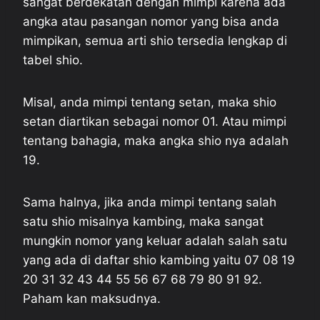
sangat berdekatan dengan mimpi karena ada
angka atau pasangan nomor yang bisa anda
mimpikan, semua arti shio tersedia lengkap di
tabel shio.
Misal, anda mimpi tentang setan, maka shio
setan diartikan sebagai nomor 01. Atau mimpi
tentang bahagia, maka angka shio nya adalah
19.
Sama halnya, jika anda mimpi tentang salah
satu shio misalnya kambing, maka sangat
mungkin nomor yang keluar adalah salah satu
yang ada di daftar shio kambing yaitu 07 08 19
20 31 32 43 44 55 56 67 68 79 80 91 92.
Paham kan maksudnya.