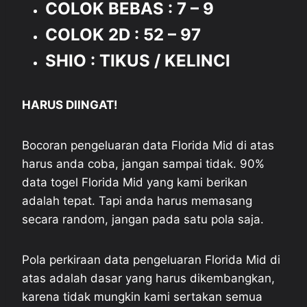
COLOK BEBAS : 7 – 9
COLOK 2D : 52 – 97
SHIO : TIKUS / KELINCI
HARUS DIINGAT!
Bocoran pengeluaran data Florida Mid di atas
harus anda coba, jangan sampai tidak. 90%
data togel Florida Mid yang kami berikan
adalah tepat. Tapi anda harus memasang
secara random, jangan pada satu pola saja.
Pola perkiraan data pengeluaran Florida Mid di
atas adalah dasar yang harus dikembangkan,
karena tidak mungkin kami sertakan semua