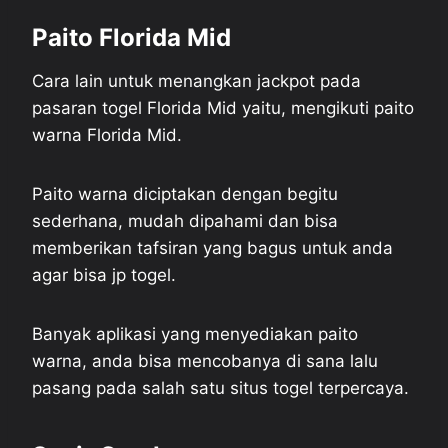
Paito Florida Mid
Cara lain untuk menangkan jackpot pada
pasaran togel Florida Mid yaitu, mengikuti paito
warna Florida Mid.
Paito warna diciptakan dengan begitu
sederhana, mudah dipahami dan bisa
memberikan tafsiran yang bagus untuk anda
agar bisa jp togel.
Banyak aplikasi yang menyediakan paito
warna, anda bisa mencobanya di sana lalu
pasang pada salah satu situs togel terpercaya.