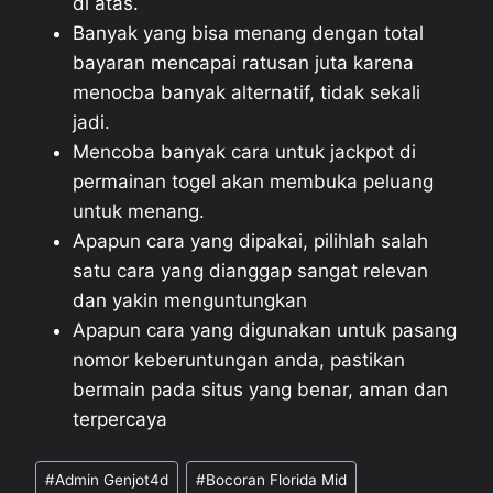
di atas.
Banyak yang bisa menang dengan total
bayaran mencapai ratusan juta karena
menocba banyak alternatif, tidak sekali
jadi.
Mencoba banyak cara untuk jackpot di
permainan togel akan membuka peluang
untuk menang.
Apapun cara yang dipakai, pilihlah salah
satu cara yang dianggap sangat relevan
dan yakin menguntungkan
Apapun cara yang digunakan untuk pasang
nomor keberuntungan anda, pastikan
bermain pada situs yang benar, aman dan
terpercaya
Post
#
Admin Genjot4d
#
Bocoran Florida Mid