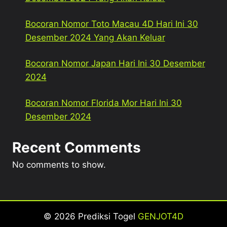
Bocoran Nomor Toto Macau 4D Hari Ini 30
Desember 2024 Yang Akan Keluar
Bocoran Nomor Japan Hari Ini 30 Desember
2024
Bocoran Nomor Florida Mor Hari Ini 30
Desember 2024
Recent Comments
No comments to show.
© 2026 Prediksi Togel
GENJOT4D