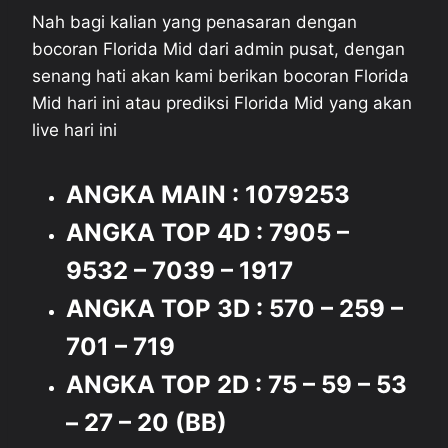
Nah bagi kalian yang penasaran dengan
bocoran Florida Mid dari admin pusat, dengan
senang hati akan kami berikan bocoran Florida
Mid hari ini atau prediksi Florida Mid yang akan
live hari ini
ANGKA MAIN : 1079253
ANGKA TOP 4D : 7905 –
9532 – 7039 – 1917
ANGKA TOP 3D : 570 – 259 –
701 – 719
ANGKA TOP 2D : 75 – 59 – 53
– 27 – 20 (BB)