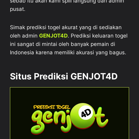
sebab itu akan kami spill langsung dari admin
pusat.
Simak prediksi togel akurat yang di sediakan
oleh admin
GENJOT4D
. Prediksi keluaran togel
ini sangat di mintai oleh banyak pemain di
Indonesia karena memiliki akurasi yang bagus.
Situs Prediksi GENJOT4D