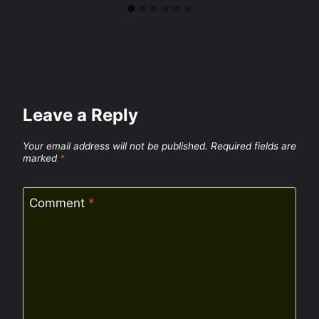
Leave a Reply
Your email address will not be published.
Required fields are
marked
*
Comment
*