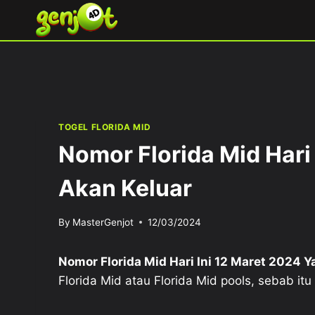
Skip
to
content
TOGEL FLORIDA MID
Nomor Florida Mid Hari
Akan Keluar
By
MasterGenjot
12/03/2024
Nomor Florida Mid Hari Ini 12 Maret 2024 
Florida Mid atau Florida Mid pools, sebab itu