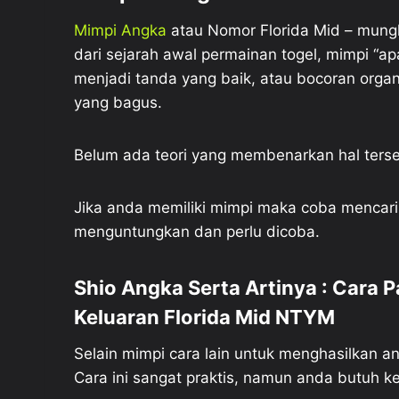
Mimpi Angka
atau Nomor Florida Mid – mungk
dari sejarah awal permainan togel, mimpi “ap
menjadi tanda yang baik, atau bocoran organ
yang bagus.
Belum ada teori yang membenarkan hal terseb
Jika anda memiliki mimpi maka coba mencar
menguntungkan dan perlu dicoba.
Shio Angka Serta Artinya : Cara 
Keluaran Florida Mid NTYM
Selain mimpi cara lain untuk menghasilkan a
Cara ini sangat praktis, namun anda butuh ket