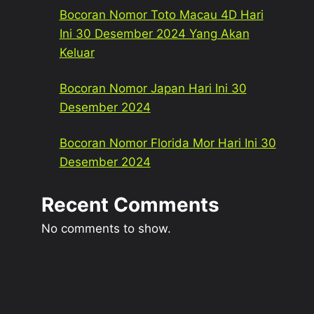
Bocoran Nomor Toto Macau 4D Hari
Ini 30 Desember 2024 Yang Akan
Keluar
Bocoran Nomor Japan Hari Ini 30
Desember 2024
Bocoran Nomor Florida Mor Hari Ini 30
Desember 2024
Recent Comments
No comments to show.