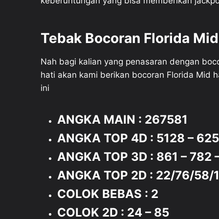
keberuntungan yang bisa memberikan jackpot
Tebak Bocoran Florida Mid
Nah bagi kalian yang penasaran dengan boco
hati akan kami berikan bocoran Florida Mid har
ini
ANGKA MAIN : 267581
ANGKA TOP 4D : 5128 – 625
ANGKA TOP 3D : 861 – 782 
ANGKA TOP 2D : 22/76/58/1
COLOK BEBAS : 2
COLOK 2D : 24 – 85