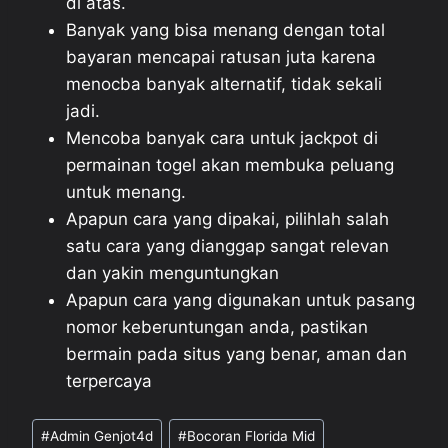
di atas.
Banyak yang bisa menang dengan total
bayaran mencapai ratusan juta karena
menocba banyak alternatif, tidak sekali
jadi.
Mencoba banyak cara untuk jackpot di
permainan togel akan membuka peluang
untuk menang.
Apapun cara yang dipakai, pilihlah salah
satu cara yang dianggap sangat relevan
dan yakin menguntungkan
Apapun cara yang digunakan untuk pasang
nomor keberuntungan anda, pastikan
bermain pada situs yang benar, aman dan
terpercaya
Post
#
Admin Genjot4d
#
Bocoran Florida Mid