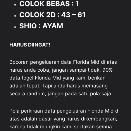
COLOK BEBAS : 1
COLOK 2D : 43 – 61
SHIO : AYAM
HARUS DIINGAT!
Bocoran pengeluaran data Florida Mid di atas
harus anda coba, jangan sampai tidak. 90%
data togel Florida Mid yang kami berikan
adalah tepat. Tapi anda harus memasang
secara random, jangan pada satu pola saja.
Pola perkiraan data pengeluaran Florida Mid di
atas adalah dasar yang harus dikembangkan,
karena tidak mungkin kami sertakan semua