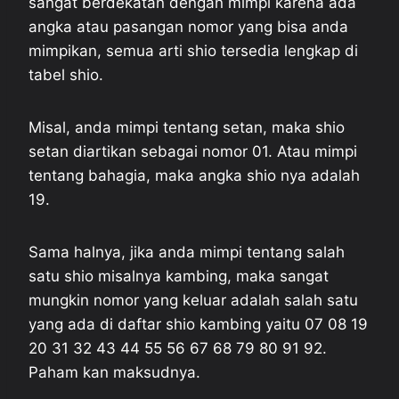
sangat berdekatan dengan mimpi karena ada
angka atau pasangan nomor yang bisa anda
mimpikan, semua arti shio tersedia lengkap di
tabel shio.
Misal, anda mimpi tentang setan, maka shio
setan diartikan sebagai nomor 01. Atau mimpi
tentang bahagia, maka angka shio nya adalah
19.
Sama halnya, jika anda mimpi tentang salah
satu shio misalnya kambing, maka sangat
mungkin nomor yang keluar adalah salah satu
yang ada di daftar shio kambing yaitu 07 08 19
20 31 32 43 44 55 56 67 68 79 80 91 92.
Paham kan maksudnya.