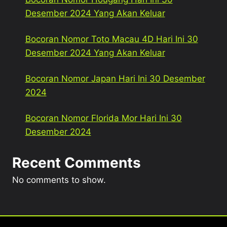
Desember 2024 Yang Akan Keluar
Bocoran Nomor Toto Macau 4D Hari Ini 30
Desember 2024 Yang Akan Keluar
Bocoran Nomor Japan Hari Ini 30 Desember
2024
Bocoran Nomor Florida Mor Hari Ini 30
Desember 2024
Recent Comments
No comments to show.