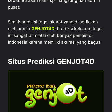
sebab itu akan kami spill langsung dari admin
pusat.
Simak prediksi togel akurat yang di sediakan
oleh admin
GENJOT4D
. Prediksi keluaran togel
ini sangat di mintai oleh banyak pemain di
Indonesia karena memiliki akurasi yang bagus.
Situs Prediksi GENJOT4D