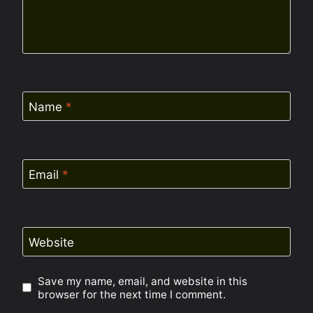
Name
*
Email
*
Website
Save my name, email, and website in this
browser for the next time I comment.