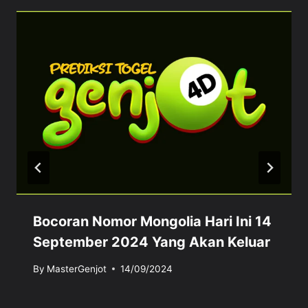
Bocoran Nomor Mongolia Hari Ini 14
September 2024 Yang Akan Keluar
By
MasterGenjot
14/09/2024