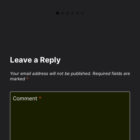
Leave a Reply
Your email address will not be published.
Required fields are
marked
*
Comment
*