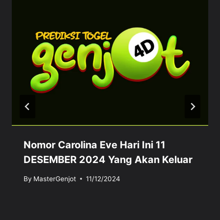
Nomor Carolina Eve Hari Ini 11
DESEMBER 2024 Yang Akan Keluar
By
MasterGenjot
11/12/2024