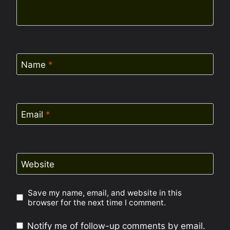
Name
*
Email
*
Website
Save my name, email, and website in this
browser for the next time I comment.
Notify me of follow-up comments by email.