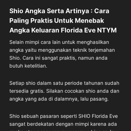
Shio Angka Serta Artinya : Cara
Paling Praktis Untuk Menebak
Angka Keluaran Florida Eve NTYM
Selain mimpi cara lain untuk menghasilkan
angka yaitu menggunakan teknik terjemahan
Shio. Cara ini sangat praktis, namun anda
butuh ketelitian.
Setiap shio dalam satu periode tahunan sudah
tersedia gratis. Silakan cocokan shio anda dan
angka yang ada di dalamnya, lalu pasang.
Shio sebuah pasaran seperti SHIO Florida Eve
sangat berdekatan dengan mimpi karena ada