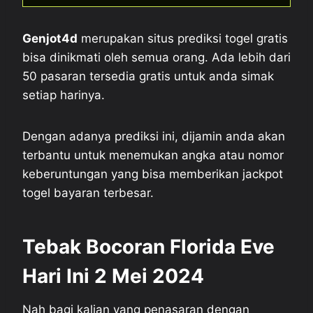
Genjot4d
merupakan situs prediksi togel gratis
bisa dinikmati oleh semua orang. Ada lebih dari
50 pasaran tersedia gratis untuk anda simak
setiap harinya.
Dengan adanya prediksi ini, dijamin anda akan
terbantu untuk menemukan angka atau nomor
keberuntungan yang bisa memberikan jackpot
togel bayaran terbesar.
Tebak Bocoran Florida Eve
Hari Ini 2 Mei 2024
Nah bagi kalian yang penasaran dengan