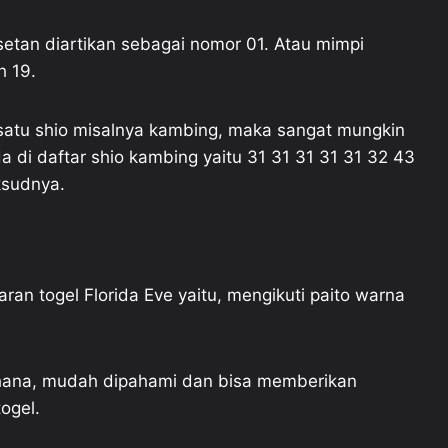
setan diartikan sebagai nomor 01. Atau mimpi
h 19.
 satu shio misalnya kambing, maka sangat mungkin
a di daftar shio kambing yaitu 31 31 31 31 31 32 43
ksudnya.
an togel Florida Eve yaitu, mengikuti paito warna
rhana, mudah dipahami dan bisa memberikan
ogel.