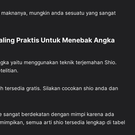
i maknanya, mungkin anda sesuatu yang sangat
Paling Praktis Untuk Menebak Angka
ngka yaitu menggunakan teknik terjemahan Shio.
elitian.
h tersedia gratis. Silakan cocokan shio anda dan
ve sangat berdekatan dengan mimpi karena ada
mpikan, semua arti shio tersedia lengkap di tabel