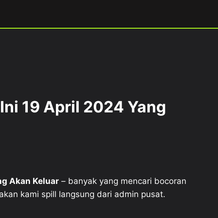
Ini 19 April 2024 Yang
ang Akan Keluar
– banyak yang mencari bocoran
 akan kami spill langsung dari admin pusat.