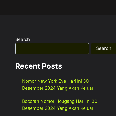
Search
Search
Recent Posts
Nomor New York Eve Hari Ini 30
Desember 2024 Yang Akan Keluar
Bocoran Nomor Hougang Hari Ini 30
Desember 2024 Yang Akan Keluar