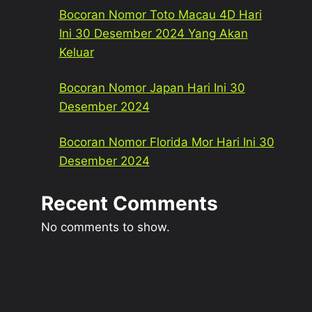
Bocoran Nomor Toto Macau 4D Hari
Ini 30 Desember 2024 Yang Akan
Keluar
Bocoran Nomor Japan Hari Ini 30
Desember 2024
Bocoran Nomor Florida Mor Hari Ini 30
Desember 2024
Recent Comments
No comments to show.