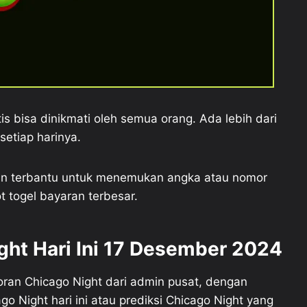
is bisa dinikmati oleh semua orang. Ada lebih dari
setiap harinya.
kan terbantu untuk menemukan angka atau nomor
 togel bayaran terbesar.
ght Hari Ini 17 Desember 2024
ran Chicago Night dari admin pusat, dengan
o Night hari ini atau prediksi Chicago Night yang