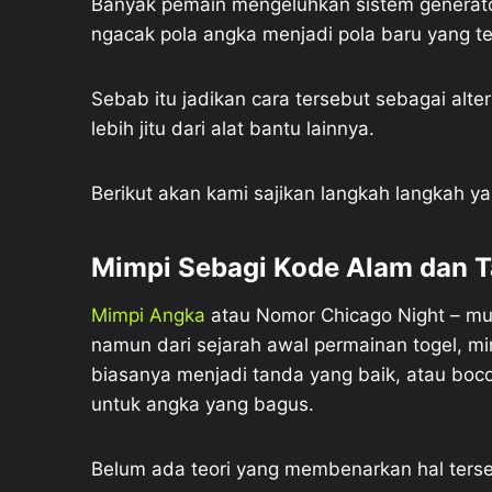
Banyak pemain mengeluhkan sistem generat
ngacak pola angka menjadi pola baru yang te
Sebab itu jadikan cara tersebut sebagai alte
lebih jitu dari alat bantu lainnya.
Berikut akan kami sajikan langkah langkah ya
Mimpi Sebagi Kode Alam dan 
Mimpi Angka
atau Nomor Chicago Night – mun
namun dari sejarah awal permainan togel, mim
biasanya menjadi tanda yang baik, atau boco
untuk angka yang bagus.
Belum ada teori yang membenarkan hal terseb