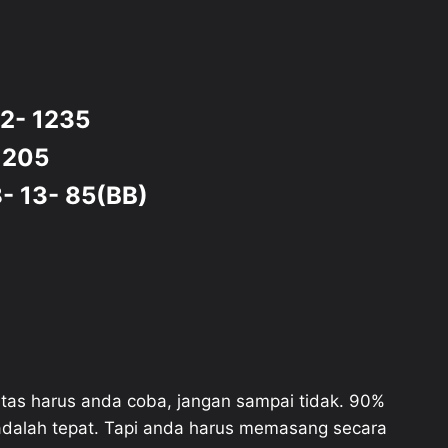
82- 1235
 205
- 13- 85
(BB)
atas harus anda coba, jangan sampai tidak. 90%
 adalah tepat. Tapi anda harus memasang secara