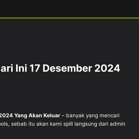
ari Ini 17 Desember 2024
 2024 Yang Akan Keluar
– banyak yang mencari
ls, sebab itu akan kami spill langsung dari admin