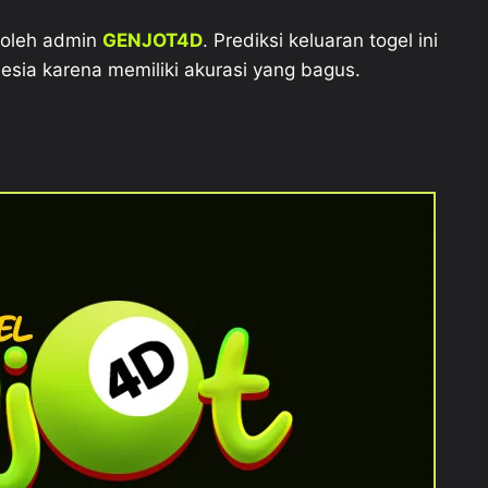
n oleh admin
GENJOT4D
. Prediksi keluaran togel ini
esia karena memiliki akurasi yang bagus.