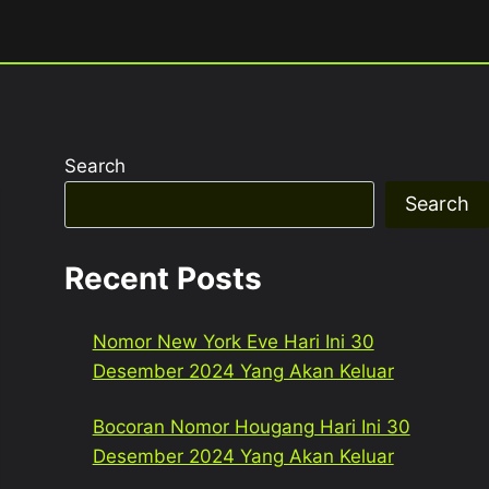
Search
Search
Recent Posts
Nomor New York Eve Hari Ini 30
Desember 2024 Yang Akan Keluar
Bocoran Nomor Hougang Hari Ini 30
Desember 2024 Yang Akan Keluar