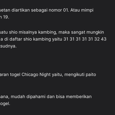
setan diartikan sebagai nomor 01. Atau mimpi
h 19.
 satu shio misalnya kambing, maka sangat mungkin
a di daftar shio kambing yaitu 31 31 31 31 31 32 43
ksudnya.
ran togel Chicago Night yaitu, mengikuti paito
rhana, mudah dipahami dan bisa memberikan
ogel.