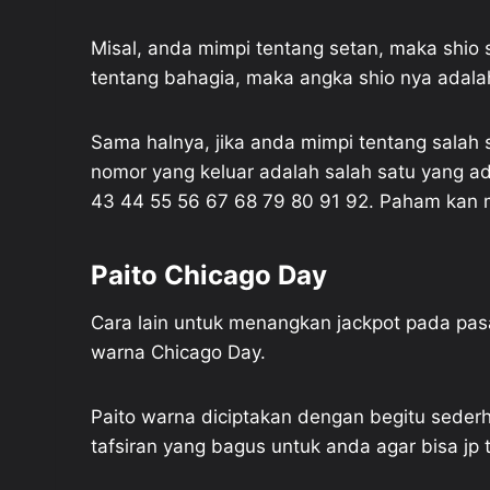
Misal, anda mimpi tentang setan, maka shio 
tentang bahagia, maka angka shio nya adala
Sama halnya, jika anda mimpi tentang salah
nomor yang keluar adalah salah satu yang ad
43 44 55 56 67 68 79 80 91 92. Paham kan
Paito Chicago Day
Cara lain untuk menangkan jackpot pada pasa
warna Chicago Day.
Paito warna diciptakan dengan begitu sede
tafsiran yang bagus untuk anda agar bisa jp t