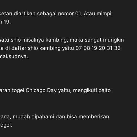
setan diartikan sebagai nomor 01. Atau mimpi
h 19.
 satu shio misalnya kambing, maka sangat mungkin
a di daftar shio kambing yaitu 07 08 19 20 31 32
 maksudnya.
ran togel Chicago Day yaitu, mengikuti paito
rhana, mudah dipahami dan bisa memberikan
ogel.