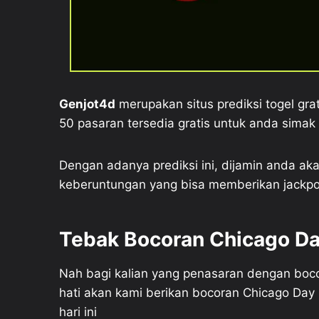
Genjot4d
merupakan situs prediksi togel grat
50 pasaran tersedia gratis untuk anda simak 
Dengan adanya prediksi ini, dijamin anda a
keberuntungan yang bisa memberikan jackpot
Tebak Bocoran Chicago Day
Nah bagi kalian yang penasaran dengan boc
hati akan kami berikan bocoran Chicago Day h
hari ini