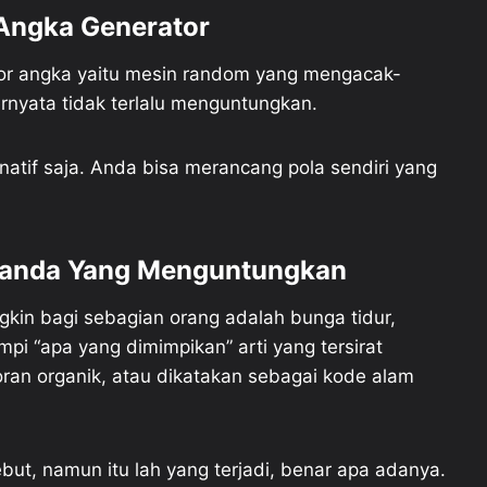
Angka Generator
or angka yaitu mesin random yang mengacak-
rnyata tidak terlalu menguntungkan.
rnatif saja. Anda bisa merancang pola sendiri yang
Tanda Yang Menguntungkan
in bagi sebagian orang adalah bunga tidur,
pi “apa yang dimimpikan” arti yang tersirat
ran organik, atau dikatakan sebagai kode alam
ut, namun itu lah yang terjadi, benar apa adanya.