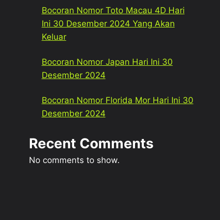
Bocoran Nomor Toto Macau 4D Hari
Ini 30 Desember 2024 Yang Akan
Keluar
Bocoran Nomor Japan Hari Ini 30
Desember 2024
Bocoran Nomor Florida Mor Hari Ini 30
Desember 2024
Recent Comments
No comments to show.