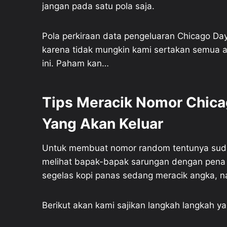
jangan pada satu pola saja.
Pola perkiraan data pengeluaran Chicago Da
karena tidak mungkin kami sertakan semua a
ini. Paham kan…
Tips Meracik
Nomor Chicag
Yang Akan Keluar
Untuk membuat nomor random tentunya suda
melihat bapak-bapak sarungan dengan pena d
segelas kopi panas sedang meracik angka, nah 
Berikut akan kami sajikan langkah langkah ya