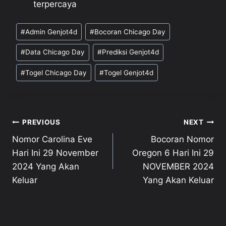
terpercaya
Post
#
Admin Genjot4d
#
Bocoran Chicago Day
Tags:
#
Data Chicago Day
#
Prediksi Genjot4d
#
Togel Chicago Day
#
Togel Genjot4d
Post
PREVIOUS
NEXT
Nomor Carolina Eve
Bocoran Nomor
navigation
Hari Ini 29 November
Oregon 6 Hari Ini 29
2024 Yang Akan
NOVEMBER 2024
Keluar
Yang Akan Keluar