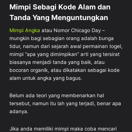
Mimpi Sebagi Kode Alam dan
Tanda Yang Menguntungkan
Mimpi Angka
atau Nomor Chicago Day –
mungkin bagi sebagian orang adalah bunga
tidur, namun dari sejarah awal permainan togel,
mimpi “apa yang dimimpikan” arti yang tersirat
biasanya menjadi tanda yang baik, atau
bocoran organik, atau dikatakan sebagai kode
alam untuk angka yang bagus.
Belum ada teori yang membenarkan hal
tersebut, namun itu lah yang terjadi, benar apa
adanya.
Jika anda memiliki mimpi maka coba mencari