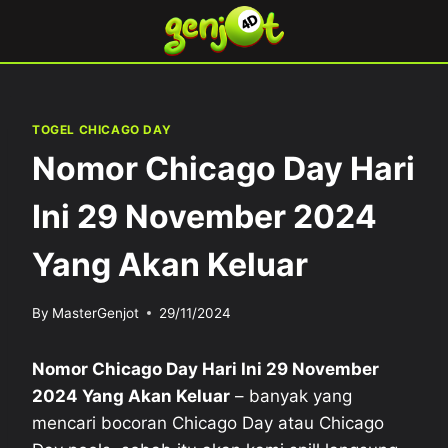
Skip
to
content
TOGEL CHICAGO DAY
Nomor Chicago Day Hari
Ini 29 November 2024
Yang Akan Keluar
By
MasterGenjot
29/11/2024
Nomor Chicago Day Hari Ini 29 November
2024 Yang Akan Keluar
– banyak yang
mencari bocoran Chicago Day atau Chicago