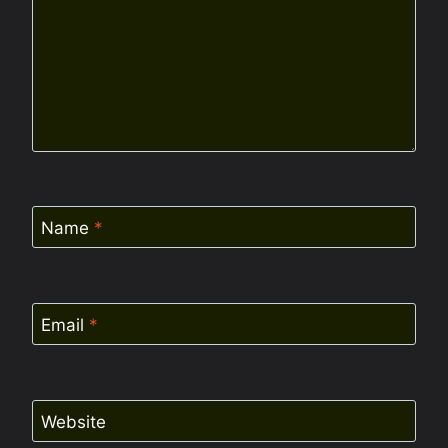
Name
*
Email
*
Website