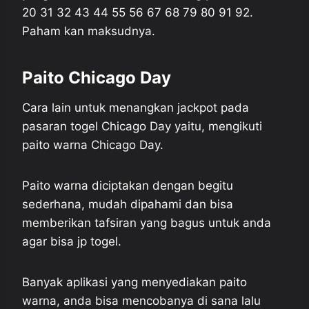
20 31 32 43 44 55 56 67 68 79 80 91 92.
Paham kan maksudnya.
Paito Chicago Day
Cara lain untuk menangkan jackpot pada
pasaran togel Chicago Day yaitu, mengikuti
paito warna Chicago Day.
Paito warna diciptakan dengan begitu
sederhana, mudah dipahami dan bisa
memberikan tafsiran yang bagus untuk anda
agar bisa jp togel.
Banyak aplikasi yang menyediakan paito
warna, anda bisa mencobanya di sana lalu