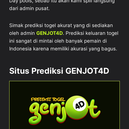
Day pools, sebab itu akan kami spill langsung
dari admin pusat.
Simak prediksi togel akurat yang di sediakan
oleh admin
GENJOT4D
. Prediksi keluaran togel
ini sangat di mintai oleh banyak pemain di
Indonesia karena memiliki akurasi yang bagus.
Situs Prediksi GENJOT4D