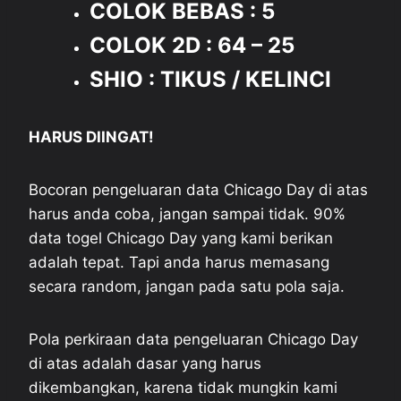
COLOK BEBAS : 5
COLOK 2D : 64 – 25
SHIO : TIKUS / KELINCI
HARUS DIINGAT!
Bocoran pengeluaran data Chicago Day di atas
harus anda coba, jangan sampai tidak. 90%
data togel Chicago Day yang kami berikan
adalah tepat. Tapi anda harus memasang
secara random, jangan pada satu pola saja.
Pola perkiraan data pengeluaran Chicago Day
di atas adalah dasar yang harus
dikembangkan, karena tidak mungkin kami