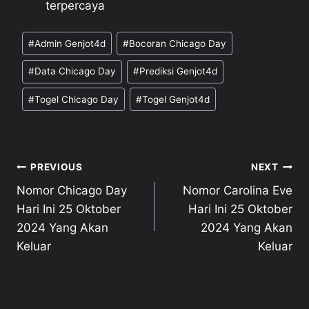
terpercaya
Post
#
Admin Genjot4d
#
Bocoran Chicago Day
Tags:
#
Data Chicago Day
#
Prediksi Genjot4d
#
Togel Chicago Day
#
Togel Genjot4d
Post
PREVIOUS
NEXT
Nomor Chicago Day
Nomor Carolina Eve
navigation
Hari Ini 25 Oktober
Hari Ini 25 Oktober
2024 Yang Akan
2024 Yang Akan
Keluar
Keluar