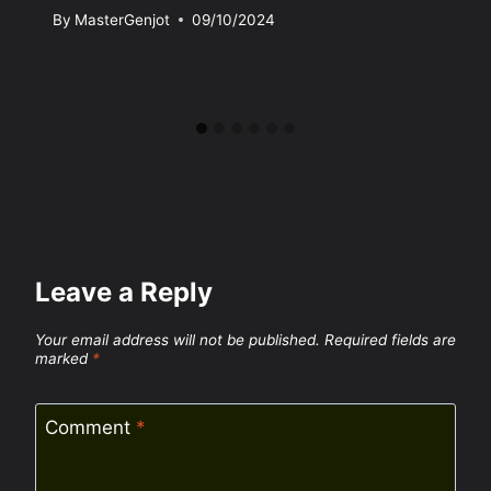
By
MasterGenjot
09/10/2024
Leave a Reply
Your email address will not be published.
Required fields are
marked
*
Comment
*