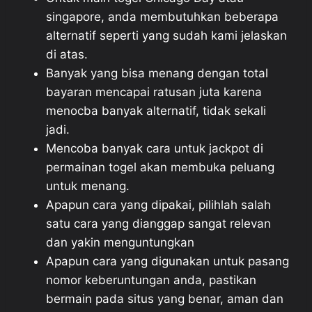
singapore, anda membutuhkan beberapa
alternatif seperti yang sudah kami jelaskan
di atas.
Banyak yang bisa menang dengan total
bayaran mencapai ratusan juta karena
menocba banyak alternatif, tidak sekali
jadi.
Mencoba banyak cara untuk jackpot di
permainan togel akan membuka peluang
untuk menang.
Apapun cara yang dipakai, pilihlah salah
satu cara yang dianggap sangat relevan
dan yakin menguntungkan
Apapun cara yang digunakan untuk pasang
nomor keberuntungan anda, pastikan
bermain pada situs yang benar, aman dan