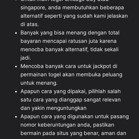
singapore, anda membutuhkan beberapa
alternatif seperti yang sudah kami jelaskan
di atas.
Banyak yang bisa menang dengan total
bayaran mencapai ratusan juta karena
menocba banyak alternatif, tidak sekali
jadi.
Mencoba banyak cara untuk jackpot di
permainan togel akan membuka peluang
untuk menang.
Apapun cara yang dipakai, pilihlah salah
satu cara yang dianggap sangat relevan
dan yakin menguntungkan
Apapun cara yang digunakan untuk pasang
nomor keberuntungan anda, pastikan
bermain pada situs yang benar, aman dan