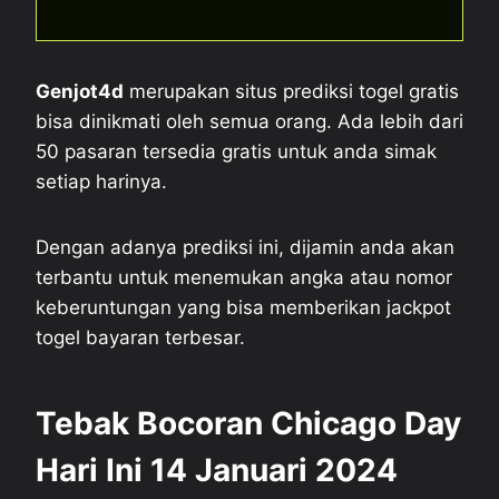
Genjot4d
merupakan situs prediksi togel gratis
bisa dinikmati oleh semua orang. Ada lebih dari
50 pasaran tersedia gratis untuk anda simak
setiap harinya.
Dengan adanya prediksi ini, dijamin anda akan
terbantu untuk menemukan angka atau nomor
keberuntungan yang bisa memberikan jackpot
togel bayaran terbesar.
Tebak Bocoran Chicago Day
Hari Ini 14 Januari 2024