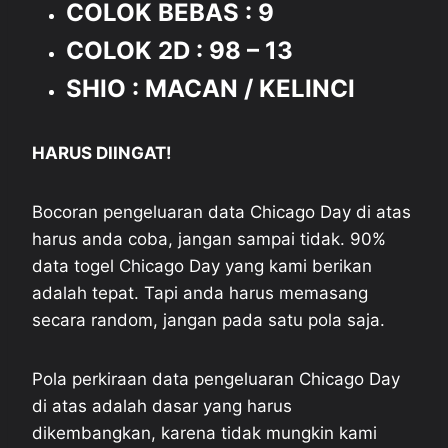
COLOK BEBAS : 9
COLOK 2D : 98 – 13
SHIO : MACAN / KELINCI
HARUS DIINGAT!
Bocoran pengeluaran data Chicago Day di atas
harus anda coba, jangan sampai tidak. 90%
data togel Chicago Day yang kami berikan
adalah tepat. Tapi anda harus memasang
secara random, jangan pada satu pola saja.
Pola perkiraan data pengeluaran Chicago Day
di atas adalah dasar yang harus
dikembangkan, karena tidak mungkin kami