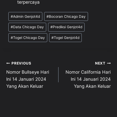
terpercaya
Post
#
Admin Genjot4d
#
Bocoran Chicago Day
Tags:
#
Data Chicago Day
#
Prediksi Genjot4d
#
Togel Chicago Day
#
Togel Genjot4d
Post
PREVIOUS
NEXT
Nomor Bullseye Hari
Nomor California Hari
navigation
Ini 14 Januari 2024
Ini 14 Januari 2024
Yang Akan Keluar
Yang Akan Keluar