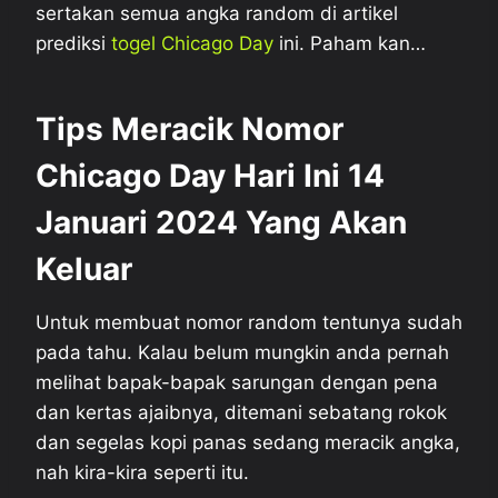
sertakan semua angka random di artikel
prediksi
togel Chicago Day
ini. Paham kan…
Tips Meracik
Nomor
Chicago Day Hari Ini 14
Januari 2024 Yang Akan
Keluar
Untuk membuat nomor random tentunya sudah
pada tahu. Kalau belum mungkin anda pernah
melihat bapak-bapak sarungan dengan pena
dan kertas ajaibnya, ditemani sebatang rokok
dan segelas kopi panas sedang meracik angka,
nah kira-kira seperti itu.