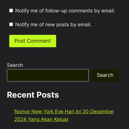
Notify me of follow-up comments by email.
Notify me of new posts by email.
Search
Search
Recent Posts
Nomor New York Eve Hari Ini 30 Desember
2024 Yang Akan Keluar