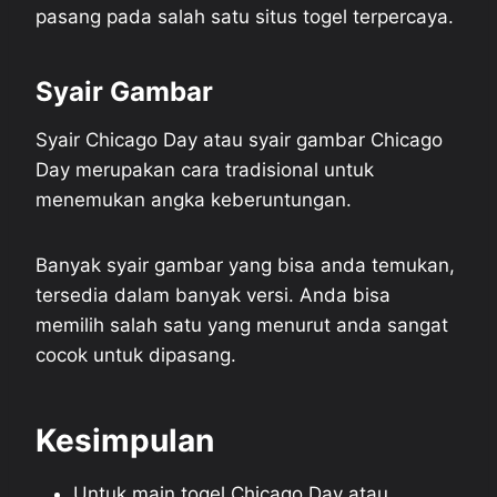
pasang pada salah satu situs togel terpercaya.
Syair Gambar
Syair Chicago Day atau syair gambar Chicago
Day merupakan cara tradisional untuk
menemukan angka keberuntungan.
Banyak syair gambar yang bisa anda temukan,
tersedia dalam banyak versi. Anda bisa
memilih salah satu yang menurut anda sangat
cocok untuk dipasang.
Kesimpulan
Untuk main togel Chicago Day atau