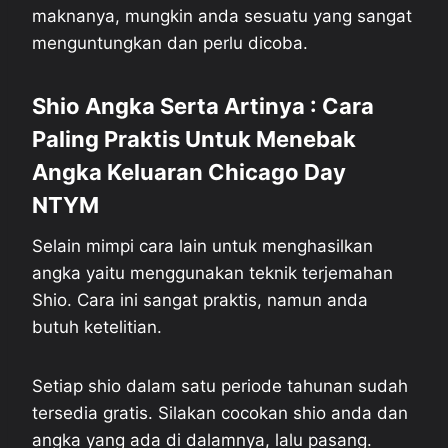
maknanya, mungkin anda sesuatu yang sangat
menguntungkan dan perlu dicoba.
Shio Angka Serta Artinya : Cara
Paling Praktis Untuk Menebak
Angka Keluaran Chicago Day
NTYM
Selain mimpi cara lain untuk menghasilkan
angka yaitu menggunakan teknik terjemahan
Shio. Cara ini sangat praktis, namun anda
butuh ketelitian.
Setiap shio dalam satu periode tahunan sudah
tersedia gratis. Silakan cocokan shio anda dan
angka yang ada di dalamnya, lalu pasang.