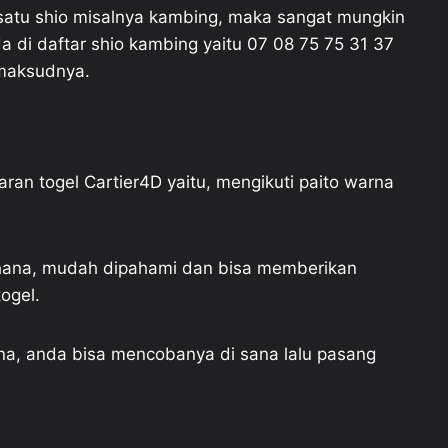
 satu shio misalnya kambing, maka sangat mungkin
a di daftar shio kambing yaitu 07 08 75 75 31 37
 maksudnya.
ran togel Cartier4D yaitu, mengikuti paito warna
rhana, mudah dipahami dan bisa memberikan
ogel.
na, anda bisa mencobanya di sana lalu pasang