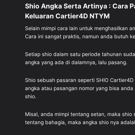
Shio Angka Serta Artinya : Cara 
Keluaran Cartier4D NTYM
Selain mimpi cara lain untuk menghasilkan a
Cara ini sangat praktis, namun anda butuh ket
Setiap shio dalam satu periode tahunan suda
angka yang ada di dalamnya, lalu pasang.
Shio sebuah pasaran seperti SHIO Cartier4
angka atau pasangan nomor yang bisa anda mi
shio.
Misal, anda mimpi tentang setan, maka shio 
tentang bahagia, maka angka shio nya adala