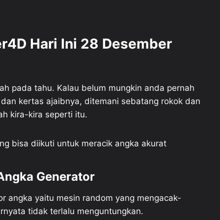
r4D Hari Ini 28 Desember
h pada tahu. Kalau belum mungkin anda pernah
an kertas ajaibnya, ditemani sebatang rokok dan
kira-kira seperti itu.
ng bisa diikuti untuk meracik angka akurat
Angka Generator
or angka yaitu mesin random yang mengacak-
rnyata tidak terlalu menguntungkan.