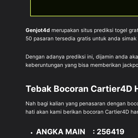
Genjot4d
merupakan situs prediksi togel grat
50 pasaran tersedia gratis untuk anda simak 
Dengan adanya prediksi ini, dijamin anda a
keberuntungan yang bisa memberikan jackpot
Tebak Bocoran Cartier4D 
Nah bagi kalian yang penasaran dengan boco
hati akan kami berikan bocoran Cartier4D hari 
ANGKA MAIN : 256419