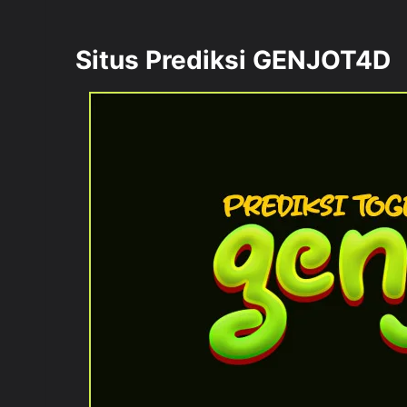
Situs Prediksi GENJOT4D