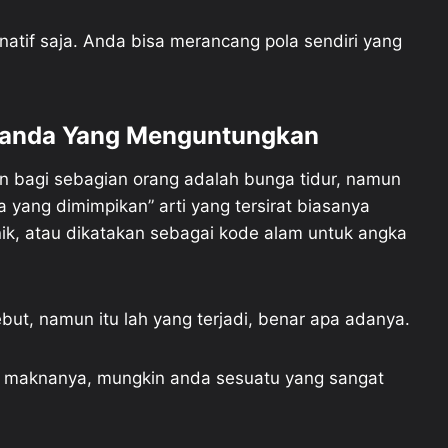
rnatif saja. Anda bisa merancang pola sendiri yang
Tanda Yang Menguntungkan
n bagi sebagian orang adalah bunga tidur, namun
a yang dimimpikan” arti yang tersirat biasanya
ik, atau dikatakan sebagai kode alam untuk angka
ut, namun itu lah yang terjadi, benar apa adanya.
i maknanya, mungkin anda sesuatu yang sangat