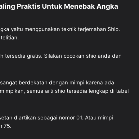
Paling Praktis Untuk Menebak Angka
ngka yaitu menggunakan teknik terjemahan Shio.
elitian.
h tersedia gratis. Silakan cocokan shio anda dan
D sangat berdekatan dengan mimpi karena ada
mpikan, semua arti shio tersedia lengkap di tabel
setan diartikan sebagai nomor 01. Atau mimpi
h 75.