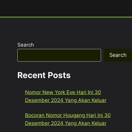
Search
Search
Recent Posts
Nomor New York Eve Hari Ini 30
Desember 2024 Yang Akan Keluar
Bocoran Nomor Hougang Hari Ini 30
Desember 2024 Yang Akan Keluar