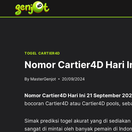
Skip
to
content
TOGEL CARTIER4D
Nomor Cartier4D Hari 
By
MasterGenjot
20/09/2024
Nomor Cartier4D Hari Ini 21 September 20
bocoran Cartier4D atau Cartier4D pools, seba
Simak prediksi togel akurat yang di sediaka
sangat di mintai oleh banyak pemain di Indon