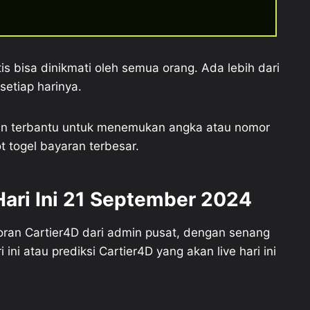
is bisa dinikmati oleh semua orang. Ada lebih dari
setiap harinya.
kan terbantu untuk menemukan angka atau nomor
 togel bayaran terbesar.
ari Ini 21 September 2024
ran Cartier4D dari admin pusat, dengan senang
ini atau prediksi Cartier4D yang akan live hari ini