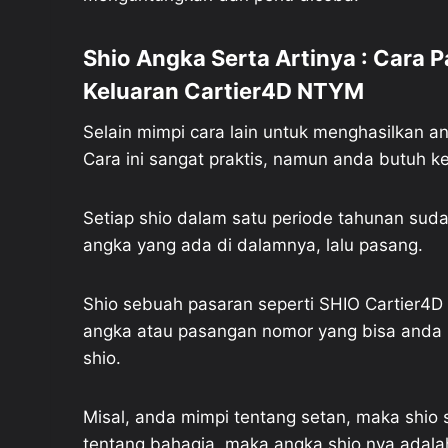
Shio Angka Serta Artinya : Cara 
Keluaran Cartier4D NTYM
Selain mimpi cara lain untuk menghasilkan a
Cara ini sangat praktis, namun anda butuh ket
Setiap shio dalam satu periode tahunan suda
angka yang ada di dalamnya, lalu pasang.
Shio sebuah pasaran seperti SHIO Cartier4
angka atau pasangan nomor yang bisa anda mi
shio.
Misal, anda mimpi tentang setan, maka shio 
tentang bahagia, maka angka shio nya adala