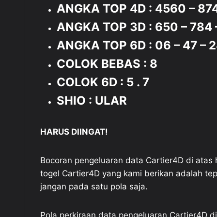
ANGKA TOP 4D : 4560
– 87
ANGKA TOP 3D : 650
– 784 
ANGKA TOP 6D : 06 –
47 – 2
COLOK BEBAS : 8
COLOK 6D : 5 . 7
SHIO : ULAR
HARUS DIINGAT!
Bocoran pengeluaran data Cartier4D di atas
togel Cartier4D yang kami berikan adalah t
jangan pada satu pola saja.
Pola perkiraan data pengeluaran Cartier4D 