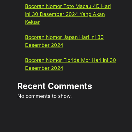
Bocoran Nomor Toto Macau 4D Hari
Ini 30 Desember 2024 Yang Akan
Keluar
Bocoran Nomor Japan Hari Ini 30
Desember 2024
Bocoran Nomor Florida Mor Hari Ini 30
Desember 2024
Recent Comments
No comments to show.