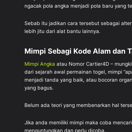
ngacak pola angka menjadi pola baru yang te
Sebab itu jadikan cara tersebut sebagai alte
lebih jitu dari alat bantu lainnya.
Mimpi Sebagi Kode Alam dan 
Mimpi Angka
atau Nomor Cartier4D – mungki
dari sejarah awal permainan togel, mimpi “ap
menjadi tanda yang baik, atau bocoran organ
yang bagus.
Belum ada teori yang membenarkan hal terseb
Jika anda memiliki mimpi maka coba mencar
menguntungkan dan perlu dicoba.