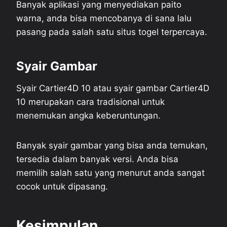
Banyak aplikasi yang menyediakan paito
warna, anda bisa mencobanya di sana lalu
pasang pada salah satu situs togel terpercaya.
Syair Gambar
Syair Cartier4D 10 atau syair gambar Cartier4D
10 merupakan cara tradisional untuk
menemukan angka keberuntungan.
Banyak syair gambar yang bisa anda temukan,
tersedia dalam banyak versi. Anda bisa
memilih salah satu yang menurut anda sangat
cocok untuk dipasang.
Kesimpulan