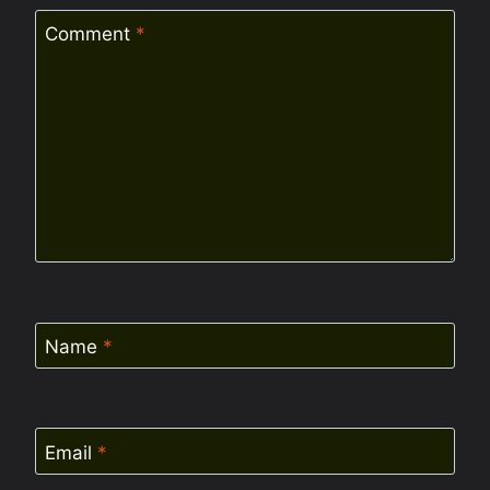
Comment
*
Name
*
Email
*