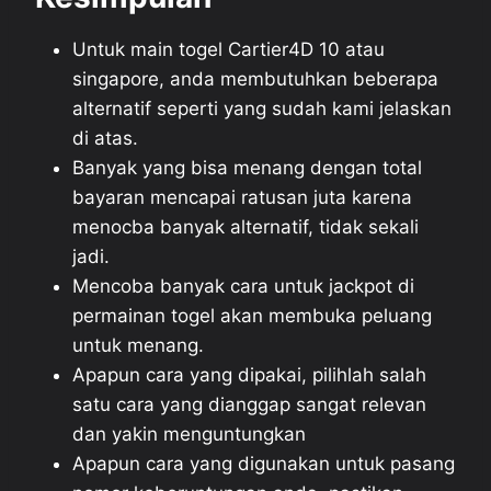
Untuk main togel Cartier4D 10 atau
singapore, anda membutuhkan beberapa
alternatif seperti yang sudah kami jelaskan
di atas.
Banyak yang bisa menang dengan total
bayaran mencapai ratusan juta karena
menocba banyak alternatif, tidak sekali
jadi.
Mencoba banyak cara untuk jackpot di
permainan togel akan membuka peluang
untuk menang.
Apapun cara yang dipakai, pilihlah salah
satu cara yang dianggap sangat relevan
dan yakin menguntungkan
Apapun cara yang digunakan untuk pasang