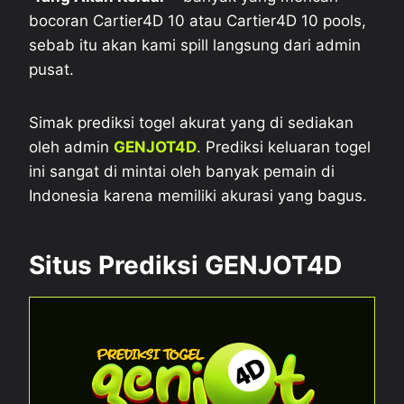
bocoran Cartier4D 10 atau Cartier4D 10 pools,
sebab itu akan kami spill langsung dari admin
pusat.
Simak prediksi togel akurat yang di sediakan
oleh admin
GENJOT4D
. Prediksi keluaran togel
ini sangat di mintai oleh banyak pemain di
Indonesia karena memiliki akurasi yang bagus.
Situs Prediksi GENJOT4D