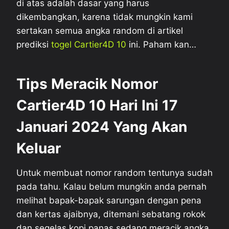
di atas adalah dasar yang harus
dikembangkan, karena tidak mungkin kami
sertakan semua angka random di artikel
prediksi
togel Cartier4D 10
ini. Paham kan…
Tips Meracik
Nomor
Cartier4D 10 Hari Ini 17
Januari 2024 Yang Akan
Keluar
Untuk membuat nomor random tentunya sudah
pada tahu. Kalau belum mungkin anda pernah
melihat bapak-bapak sarungan dengan pena
dan kertas ajaibnya, ditemani sebatang rokok
dan segelas kopi panas sedang meracik angka,