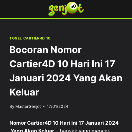
Skip
to
content
TOGEL CARTIER4D 10
Bocoran Nomor
Cartier4D 10 Hari Ini 17
Januari 2024 Yang Akan
Keluar
By
MasterGenjot
17/01/2024
Nomor Cartier4D 10 Hari Ini 17 Januari 2024
Yang Akan Keluar
– banyak yang mencari