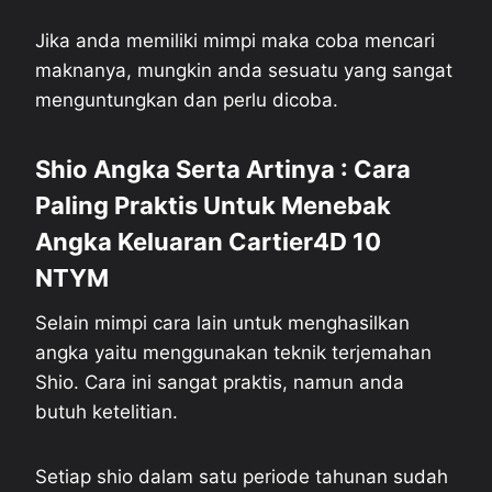
Jika anda memiliki mimpi maka coba mencari
maknanya, mungkin anda sesuatu yang sangat
menguntungkan dan perlu dicoba.
Shio Angka Serta Artinya : Cara
Paling Praktis Untuk Menebak
Angka Keluaran Cartier4D 10
NTYM
Selain mimpi cara lain untuk menghasilkan
angka yaitu menggunakan teknik terjemahan
Shio. Cara ini sangat praktis, namun anda
butuh ketelitian.
Setiap shio dalam satu periode tahunan sudah