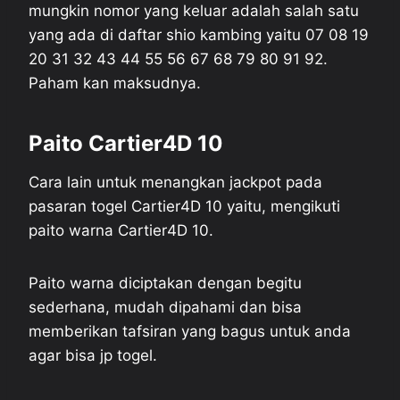
mungkin nomor yang keluar adalah salah satu
yang ada di daftar shio kambing yaitu 07 08 19
20 31 32 43 44 55 56 67 68 79 80 91 92.
Paham kan maksudnya.
Paito Cartier4D 10
Cara lain untuk menangkan jackpot pada
pasaran togel Cartier4D 10 yaitu, mengikuti
paito warna Cartier4D 10.
Paito warna diciptakan dengan begitu
sederhana, mudah dipahami dan bisa
memberikan tafsiran yang bagus untuk anda
agar bisa jp togel.