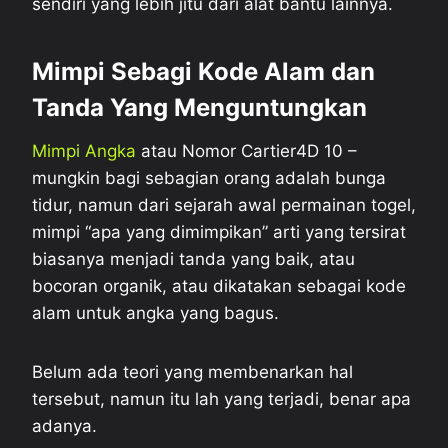
sendiri yang lebih jitu dari alat bantu lainnya.
Mimpi Sebagi Kode Alam dan
Tanda Yang Menguntungkan
Mimpi Angka
atau Nomor Cartier4D 10 –
mungkin bagi sebagian orang adalah bunga
tidur, namun dari sejarah awal permainan togel,
mimpi “apa yang dimimpikan” arti yang tersirat
biasanya menjadi tanda yang baik, atau
bocoran organik, atau dikatakan sebagai kode
alam untuk angka yang bagus.
Belum ada teori yang membenarkan hal
tersebut, namun itu lah yang terjadi, benar apa
adanya.