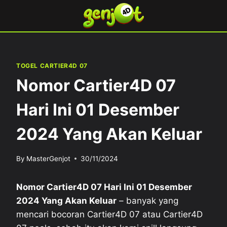
Skip
to
content
TOGEL CARTIER4D 07
Nomor Cartier4D 07
Hari Ini 01 Desember
2024 Yang Akan Keluar
By
MasterGenjot
30/11/2024
Nomor Cartier4D 07 Hari Ini 01 Desember
2024 Yang Akan Keluar
– banyak yang
mencari bocoran Cartier4D 07 atau Cartier4D