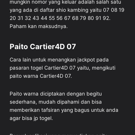
mungkin nomor yang keluar adalah salah satu
yang ada di daftar shio kambing yaitu 07 08 19
20 31 32 43 44 55 56 67 68 79 80 91 92.
Paham kan maksudnya.
Paito Cartier4D 07
Cara lain untuk menangkan jackpot pada
pasaran togel Cartier4D 07 yaitu, mengikuti
paito warna Cartier4D 07.
Paito warna diciptakan dengan begitu
sederhana, mudah dipahami dan bisa
memberikan tafsiran yang bagus untuk anda
agar bisa jp togel.