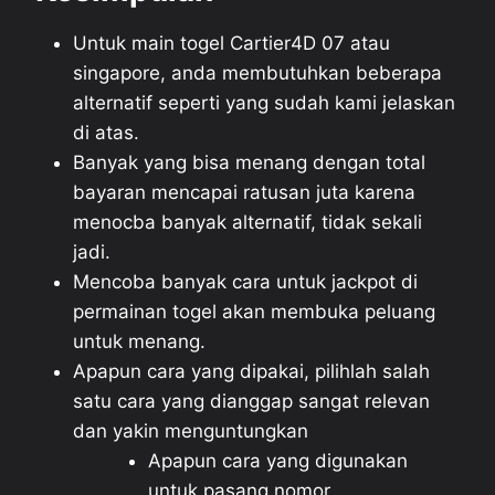
Untuk main togel Cartier4D 07 atau
singapore, anda membutuhkan beberapa
alternatif seperti yang sudah kami jelaskan
di atas.
Banyak yang bisa menang dengan total
bayaran mencapai ratusan juta karena
menocba banyak alternatif, tidak sekali
jadi.
Mencoba banyak cara untuk jackpot di
permainan togel akan membuka peluang
untuk menang.
Apapun cara yang dipakai, pilihlah salah
satu cara yang dianggap sangat relevan
dan yakin menguntungkan
Apapun cara yang digunakan
untuk pasang nomor