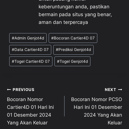
keberuntungan anda, pastikan
bermain pada situs yang benar,
aman dan terpercaya
Post
#
Admin Genjot4d
#
Bocoran Cartier4D 07
Tags:
#
Data Cartier4D 07
#
Prediksi Genjot4d
#
Togel Cartier4D 07
#
Togel Genjot4d
Post
PREVIOUS
NEXT
Bocoran Nomor
Bocoran Nomor PCSO
navigation
Cartier4D 01 Hari Ini
Hari Ini 01 Desember
01 Desember 2024
2024 Yang Akan
Yang Akan Keluar
Keluar