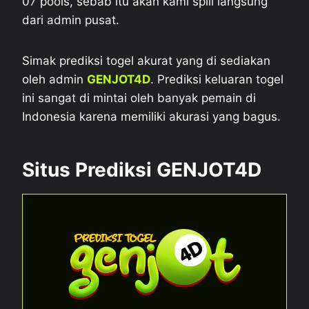
07 pools, sebab itu akan kami spill langsung
dari admin pusat.
Simak prediksi togel akurat yang di sediakan
oleh admin
GENJOT4D
. Prediksi keluaran togel
ini sangat di mintai oleh banyak pemain di
Indonesia karena memiliki akurasi yang bagus.
Situs Prediksi GENJOT4D