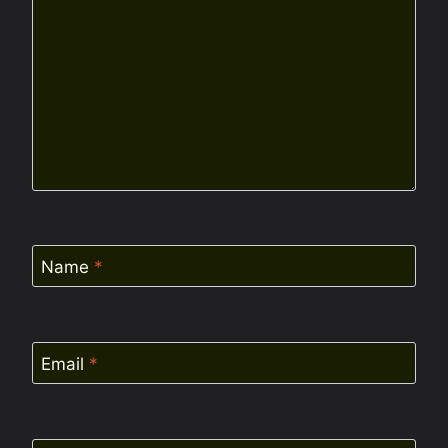
Name
*
Email
*