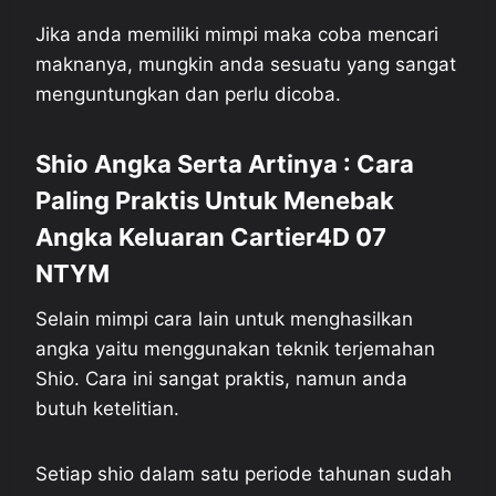
Jika anda memiliki mimpi maka coba mencari
maknanya, mungkin anda sesuatu yang sangat
menguntungkan dan perlu dicoba.
Shio Angka Serta Artinya : Cara
Paling Praktis Untuk Menebak
Angka Keluaran Cartier4D 07
NTYM
Selain mimpi cara lain untuk menghasilkan
angka yaitu menggunakan teknik terjemahan
Shio. Cara ini sangat praktis, namun anda
butuh ketelitian.
Setiap shio dalam satu periode tahunan sudah