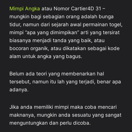
Mimpi Angka
atau Nomor Cartier4D 31 –
mungkin bagi sebagian orang adalah bunga
tidur, namun dari sejarah awal permainan togel,
mimpi “apa yang dimimpikan” arti yang tersirat
biasanya menjadi tanda yang baik, atau
bocoran organik, atau dikatakan sebagai kode
alam untuk angka yang bagus.
Belum ada teori yang membenarkan hal
tersebut, namun itu lah yang terjadi, benar apa
adanya.
Jika anda memiliki mimpi maka coba mencari
maknanya, mungkin anda sesuatu yang sangat
menguntungkan dan perlu dicoba.