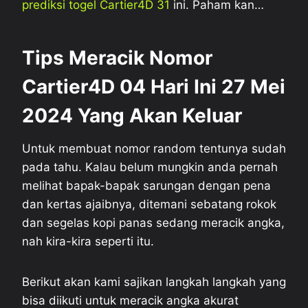
prediksi togel Cartier4D 31
ini. Paham kan…
Tips Meracik
Nomor
Cartier4D 04 Hari Ini 27 Mei
2024 Yang Akan Keluar
Untuk membuat nomor random tentunya sudah
pada tahu. Kalau belum mungkin anda pernah
melihat bapak-bapak sarungan dengan pena
dan kertas ajaibnya, ditemani sebatang rokok
dan segelas kopi panas sedang meracik angka,
nah kira-kira seperti itu.
Berikut akan kami sajikan langkah langkah yang
bisa diikuti untuk meracik angka akurat