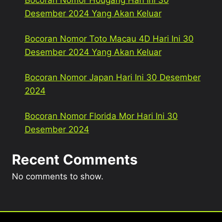
Bocoran Nomor Hougang Hari Ini 30
Desember 2024 Yang Akan Keluar
Bocoran Nomor Toto Macau 4D Hari Ini 30
Desember 2024 Yang Akan Keluar
Bocoran Nomor Japan Hari Ini 30 Desember
2024
Bocoran Nomor Florida Mor Hari Ini 30
Desember 2024
Recent Comments
No comments to show.