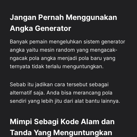
Jangan Pernah Menggunakan
Angka Generator
Banyak pemain mengeluhkan sistem generator
angka yaitu mesin random yang mengacak-
ngacak pola angka menjadi pola baru yang
ternyata tidak terlalu menguntungkan.
Sebab itu jadikan cara tersebut sebagai
alternatif saja. Anda bisa merancang pola
sendiri yang lebih jitu dari alat bantu lainnya.
Mimpi Sebagi Kode Alam dan
Tanda Yang Menguntungkan