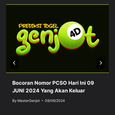
Bocoran Nomor PCSO Hari Ini 09
JUNI 2024 Yang Akan Keluar
By
MasterGenjot
09/06/2024