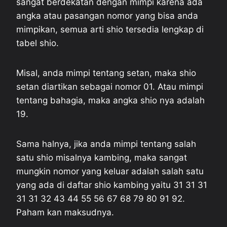
sangat berdekatan dengan mimpi karena ada
angka atau pasangan nomor yang bisa anda
mimpikan, semua arti shio tersedia lengkap di
tabel shio.
Misal, anda mimpi tentang setan, maka shio
setan diartikan sebagai nomor 01. Atau mimpi
tentang bahagia, maka angka shio nya adalah
19.
Sama halnya, jika anda mimpi tentang salah
satu shio misalnya kambing, maka sangat
mungkin nomor yang keluar adalah salah satu
yang ada di daftar shio kambing yaitu 31 31 31
31 31 32 43 44 55 56 67 68 79 80 91 92.
Paham kan maksudnya.