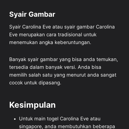
Syair Gambar
Syair Carolina Eve atau syair gambar Carolina
Eve merupakan cara tradisional untuk
menemukan angka keberuntungan.
Banyak syair gambar yang bisa anda temukan,
tersedia dalam banyak versi. Anda bisa
memilih salah satu yang menurut anda sangat
cocok untuk dipasang.
Kesimpulan
Untuk main togel Carolina Eve atau
singapore, anda membutuhkan beberapa