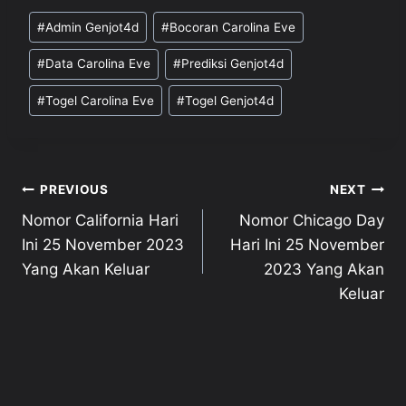
Post
#
Admin Genjot4d
#
Bocoran Carolina Eve
Tags:
#
Data Carolina Eve
#
Prediksi Genjot4d
#
Togel Carolina Eve
#
Togel Genjot4d
Post
PREVIOUS
NEXT
Nomor California Hari
Nomor Chicago Day
navigation
Ini 25 November 2023
Hari Ini 25 November
Yang Akan Keluar
2023 Yang Akan
Keluar