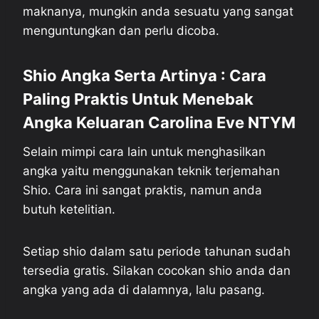
maknanya, mungkin anda sesuatu yang sangat
menguntungkan dan perlu dicoba.
Shio Angka Serta Artinya : Cara
Paling Praktis Untuk Menebak
Angka Keluaran Carolina Eve NTYM
Selain mimpi cara lain untuk menghasilkan
angka yaitu menggunakan teknik terjemahan
Shio. Cara ini sangat praktis, namun anda
butuh ketelitian.
Setiap shio dalam satu periode tahunan sudah
tersedia gratis. Silakan cocokan shio anda dan
angka yang ada di dalamnya, lalu pasang.