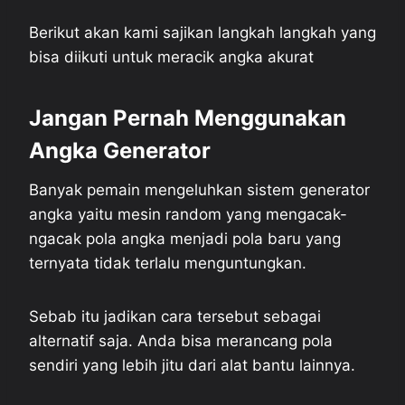
Berikut akan kami sajikan langkah langkah yang
bisa diikuti untuk meracik angka akurat
Jangan Pernah Menggunakan
Angka Generator
Banyak pemain mengeluhkan sistem generator
angka yaitu mesin random yang mengacak-
ngacak pola angka menjadi pola baru yang
ternyata tidak terlalu menguntungkan.
Sebab itu jadikan cara tersebut sebagai
alternatif saja. Anda bisa merancang pola
sendiri yang lebih jitu dari alat bantu lainnya.