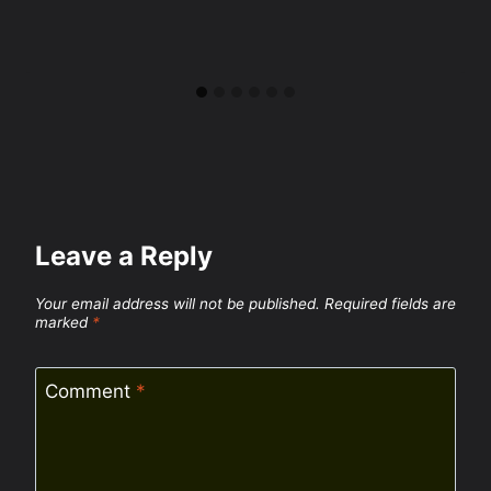
Leave a Reply
Your email address will not be published.
Required fields are
marked
*
Comment
*