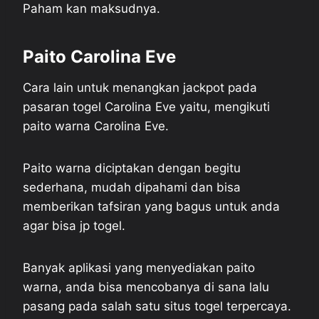
Paham kan maksudnya.
Paito Carolina Eve
Cara lain untuk menangkan jackpot pada
pasaran togel Carolina Eve yaitu, mengikuti
paito warna Carolina Eve.
Paito warna diciptakan dengan begitu
sederhana, mudah dipahami dan bisa
memberikan tafsiran yang bagus untuk anda
agar bisa jp togel.
Banyak aplikasi yang menyediakan paito
warna, anda bisa mencobanya di sana lalu
pasang pada salah satu situs togel terpercaya.