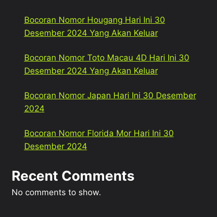
Bocoran Nomor Hougang Hari Ini 30
Desember 2024 Yang Akan Keluar
Bocoran Nomor Toto Macau 4D Hari Ini 30
Desember 2024 Yang Akan Keluar
Bocoran Nomor Japan Hari Ini 30 Desember
2024
Bocoran Nomor Florida Mor Hari Ini 30
Desember 2024
Recent Comments
No comments to show.