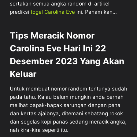
sertakan semua angka random di artikel
prediksi
togel Carolina Eve
ini. Paham kan…
Tips Meracik
Nomor
Carolina Eve Hari Ini 22
Desember 2023 Yang Akan
Keluar
Untuk membuat nomor random tentunya sudah
pada tahu. Kalau belum mungkin anda pernah
melihat bapak-bapak sarungan dengan pena
dan kertas ajaibnya, ditemani sebatang rokok
dan segelas kopi panas sedang meracik angka,
nah kira-kira seperti itu.