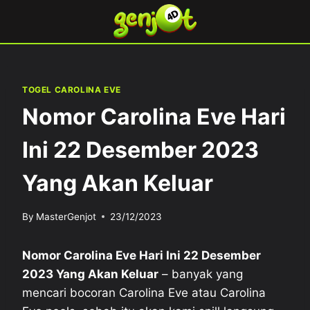
Skip
to
content
TOGEL CAROLINA EVE
Nomor Carolina Eve Hari
Ini 22 Desember 2023
Yang Akan Keluar
By
MasterGenjot
23/12/2023
Nomor Carolina Eve Hari Ini 22 Desember
2023 Yang Akan Keluar
– banyak yang
mencari bocoran Carolina Eve atau Carolina