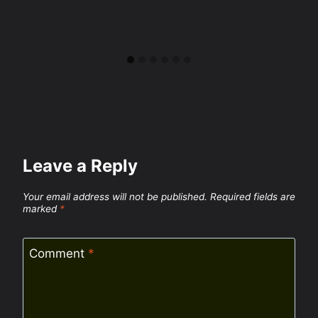
Leave a Reply
Your email address will not be published.
Required fields are
marked
*
Comment
*