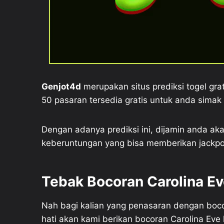
Genjot4d
merupakan situs prediksi togel grat
50 pasaran tersedia gratis untuk anda simak 
Dengan adanya prediksi ini, dijamin anda a
keberuntungan yang bisa memberikan jackpot
Tebak Bocoran Carolina Eve
Nah bagi kalian yang penasaran dengan boco
hati akan kami berikan bocoran Carolina Eve h