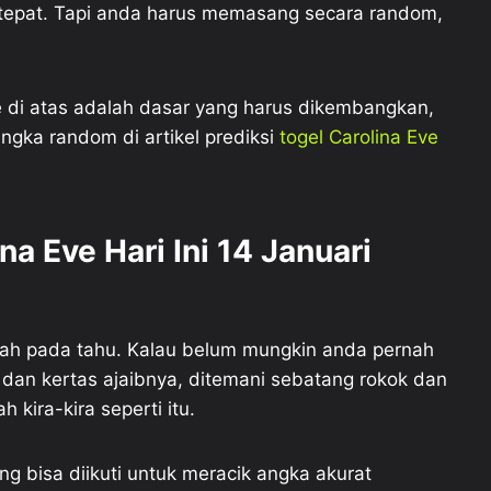
h tepat. Tapi anda harus memasang secara random,
e di atas adalah dasar yang harus dikembangkan,
ngka random di artikel prediksi
togel Carolina Eve
a Eve Hari Ini 14 Januari
h pada tahu. Kalau belum mungkin anda pernah
an kertas ajaibnya, ditemani sebatang rokok dan
kira-kira seperti itu.
ng bisa diikuti untuk meracik angka akurat