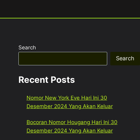
Search
Search
Recent Posts
Nomor New York Eve Hari Ini 30
Desember 2024 Yang Akan Keluar
Bocoran Nomor Hougang Hari Ini 30
Desember 2024 Yang Akan Keluar