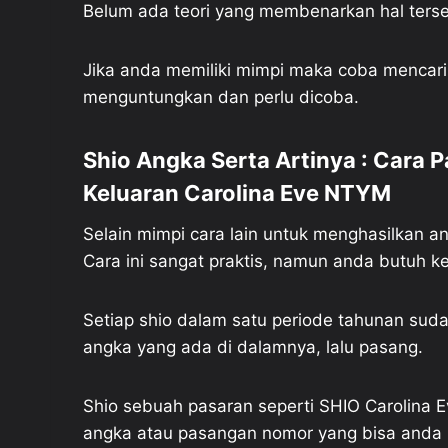
Belum ada teori yang membenarkan hal terseb
Jika anda memiliki mimpi maka coba mencar
menguntungkan dan perlu dicoba.
Shio Angka Serta Artinya : Cara 
Keluaran Carolina Eve NTYM
Selain mimpi cara lain untuk menghasilkan a
Cara ini sangat praktis, namun anda butuh ket
Setiap shio dalam satu periode tahunan suda
angka yang ada di dalamnya, lalu pasang.
Shio sebuah pasaran seperti SHIO Carolina 
angka atau pasangan nomor yang bisa anda mi