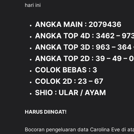
hari ini
ANGKA MAIN : 2079436
ANGKA TOP 4D : 3462 – 973
ANGKA TOP 3D : 963 – 364 
ANGKA TOP 2D : 39 – 49 – 04
COLOK BEBAS : 3
COLOK 2D : 23
– 67
SHIO : ULAR / AYAM
HARUS DIINGAT!
Bocoran pengeluaran data Carolina Eve di at