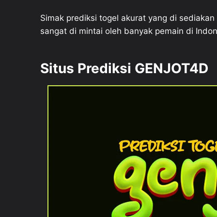
Simak prediksi togel akurat yang di sediaka
sangat di mintai oleh banyak pemain di Indon
Situs Prediksi GENJOT4D