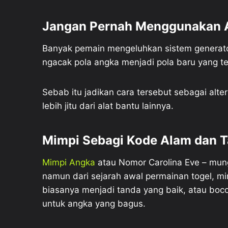
Jangan Pernah Menggunakan 
Banyak pemain mengeluhkan sistem generat
ngacak pola angka menjadi pola baru yang te
Sebab itu jadikan cara tersebut sebagai alte
lebih jitu dari alat bantu lainnya.
Mimpi Sebagi Kode Alam dan 
Mimpi Angka
atau Nomor Carolina Eve – mung
namun dari sejarah awal permainan togel, mim
biasanya menjadi tanda yang baik, atau boco
untuk angka yang bagus.