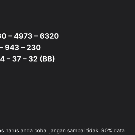
0 – 4973 – 6320
– 943 – 230
 – 37 – 32 (BB)
as harus anda coba, jangan sampai tidak. 90% data