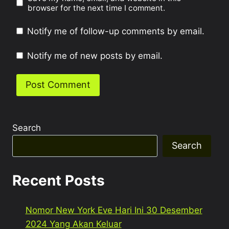
browser for the next time I comment.
Notify me of follow-up comments by email.
Notify me of new posts by email.
Search
Search
Recent Posts
Nomor New York Eve Hari Ini 30 Desember
2024 Yang Akan Keluar