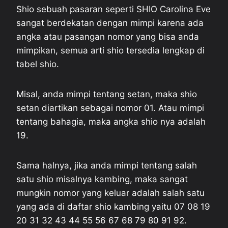
Shio sebuah pasaran seperti SHIO Carolina Eve
sangat berdekatan dengan mimpi karena ada
angka atau pasangan nomor yang bisa anda
mimpikan, semua arti shio tersedia lengkap di
tabel shio.
Misal, anda mimpi tentang setan, maka shio
setan diartikan sebagai nomor 01. Atau mimpi
tentang bahagia, maka angka shio nya adalah
19.
Sama halnya, jika anda mimpi tentang salah
satu shio misalnya kambing, maka sangat
mungkin nomor yang keluar adalah salah satu
yang ada di daftar shio kambing yaitu 07 08 19
20 31 32 43 44 55 56 67 68 79 80 91 92.