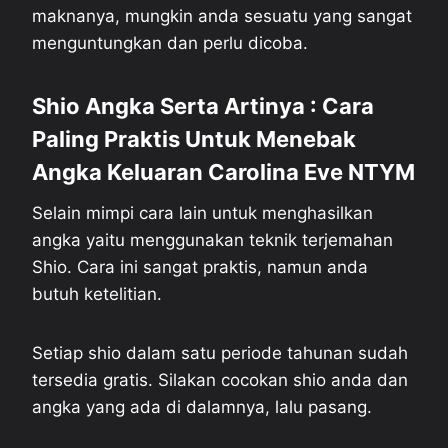
maknanya, mungkin anda sesuatu yang sangat
menguntungkan dan perlu dicoba.
Shio Angka Serta Artinya : Cara
Paling Praktis Untuk Menebak
Angka Keluaran Carolina Eve NTYM
Selain mimpi cara lain untuk menghasilkan
angka yaitu menggunakan teknik terjemahan
Shio. Cara ini sangat praktis, namun anda
butuh ketelitian.
Setiap shio dalam satu periode tahunan sudah
tersedia gratis. Silakan cocokan shio anda dan
angka yang ada di dalamnya, lalu pasang.