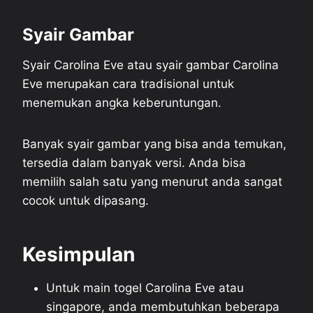
Syair Gambar
Syair Carolina Eve atau syair gambar Carolina
Eve merupakan cara tradisional untuk
menemukan angka keberuntungan.
Banyak syair gambar yang bisa anda temukan,
tersedia dalam banyak versi. Anda bisa
memilih salah satu yang menurut anda sangat
cocok untuk dipasang.
Kesimpulan
Untuk main togel Carolina Eve atau
singapore, anda membutuhkan beberapa