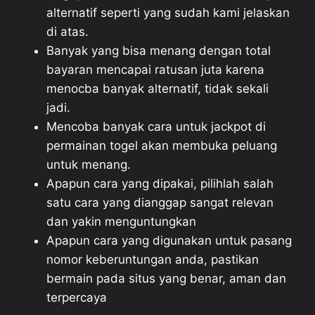
alternatif seperti yang sudah kami jelaskan
di atas.
Banyak yang bisa menang dengan total
bayaran mencapai ratusan juta karena
menocba banyak alternatif, tidak sekali
jadi.
Mencoba banyak cara untuk jackpot di
permainan togel akan membuka peluang
untuk menang.
Apapun cara yang dipakai, pilihlah salah
satu cara yang dianggap sangat relevan
dan yakin menguntungkan
Apapun cara yang digunakan untuk pasang
nomor keberuntungan anda, pastikan
bermain pada situs yang benar, aman dan
terpercaya