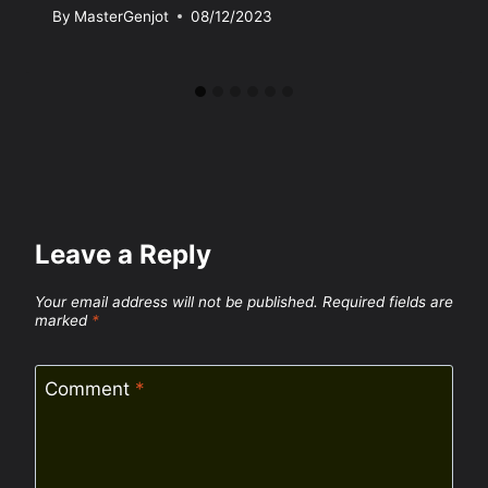
By
MasterGenjot
08/12/2023
Leave a Reply
Your email address will not be published.
Required fields are
marked
*
Comment
*