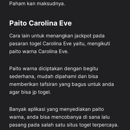
Paham kan maksudnya.
Paito Carolina Eve
Cara lain untuk menangkan jackpot pada
pasaran togel Carolina Eve yaitu, mengikuti
paito warna Carolina Eve.
Paito warna diciptakan dengan begitu
sederhana, mudah dipahami dan bisa
memberikan tafsiran yang bagus untuk anda
agar bisa jp togel.
Banyak aplikasi yang menyediakan paito
warna, anda bisa mencobanya di sana lalu
pasang pada salah satu situs togel terpercaya.