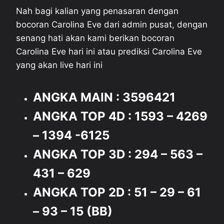
Nah bagi kalian yang penasaran dengan
bocoran Carolina Eve dari admin pusat, dengan
senang hati akan kami berikan bocoran
Carolina Eve hari ini atau prediksi Carolina Eve
yang akan live hari ini
ANGKA MAIN : 3596421
ANGKA TOP 4D : 1593 – 4269
– 1394 -6125
ANGKA TOP 3D : 294 – 563 –
431 – 629
ANGKA TOP 2D : 51 – 29 – 61
– 93 – 15 (BB)