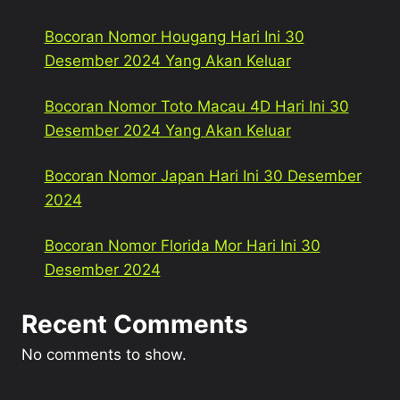
Bocoran Nomor Hougang Hari Ini 30
Desember 2024 Yang Akan Keluar
Bocoran Nomor Toto Macau 4D Hari Ini 30
Desember 2024 Yang Akan Keluar
Bocoran Nomor Japan Hari Ini 30 Desember
2024
Bocoran Nomor Florida Mor Hari Ini 30
Desember 2024
Recent Comments
No comments to show.