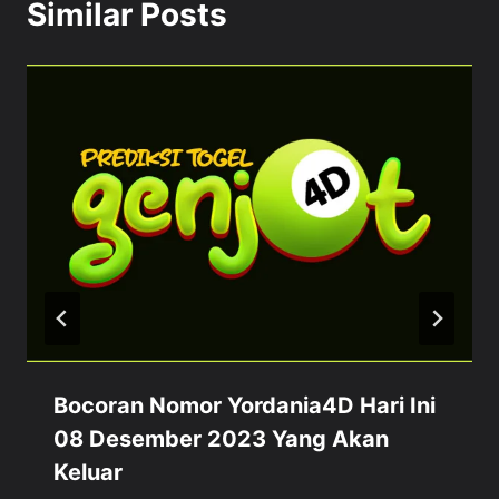
Similar Posts
Bocoran Nomor Yordania4D Hari Ini
08 Desember 2023 Yang Akan
Keluar