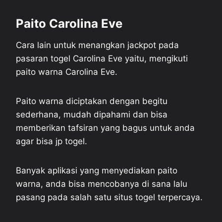
Paito Carolina Eve
Cara lain untuk menangkan jackpot pada
pasaran togel Carolina Eve yaitu, mengikuti
paito warna Carolina Eve.
Paito warna diciptakan dengan begitu
sederhana, mudah dipahami dan bisa
memberikan tafsiran yang bagus untuk anda
agar bisa jp togel.
Banyak aplikasi yang menyediakan paito
warna, anda bisa mencobanya di sana lalu
pasang pada salah satu situs togel terpercaya.