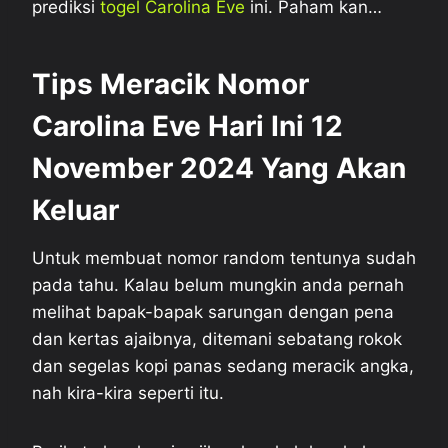
prediksi
togel Carolina Eve
ini. Paham kan…
Tips Meracik
Nomor
Carolina Eve Hari Ini 12
November 2024 Yang Akan
Keluar
Untuk membuat nomor random tentunya sudah
pada tahu. Kalau belum mungkin anda pernah
melihat bapak-bapak sarungan dengan pena
dan kertas ajaibnya, ditemani sebatang rokok
dan segelas kopi panas sedang meracik angka,
nah kira-kira seperti itu.