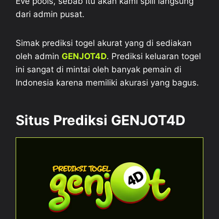
Eve pools, sebab itu akan kami spill langsung
dari admin pusat.
Simak prediksi togel akurat yang di sediakan
oleh admin
GENJOT4D
. Prediksi keluaran togel
ini sangat di mintai oleh banyak pemain di
Indonesia karena memiliki akurasi yang bagus.
Situs Prediksi GENJOT4D