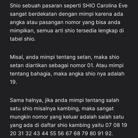
Shio sebuah pasaran seperti SHIO Carolina Eve
sangat berdekatan dengan mimpi karena ada
angka atau pasangan nomor yang bisa anda
mimpikan, semua arti shio tersedia lengkap di
tabel shio.
Misal, anda mimpi tentang setan, maka shio
setan diartikan sebagai nomor 01. Atau mimpi
tentang bahagia, maka angka shio nya adalah
19.
Sama halnya, jika anda mimpi tentang salah
satu shio misalnya kambing, maka sangat
mungkin nomor yang keluar adalah salah satu
yang ada di daftar shio kambing yaitu 07 08 19
20 31 32 43 44 55 56 67 68 79 80 91 92.