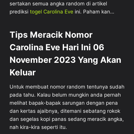
sertakan semua angka random di artikel
prediksi
togel Carolina Eve
ini. Paham kan…
Tips Meracik
Nomor
Carolina Eve Hari Ini 06
November 2023 Yang Akan
Keluar
Untuk membuat nomor random tentunya sudah
pada tahu. Kalau belum mungkin anda pernah
melihat bapak-bapak sarungan dengan pena
dan kertas ajaibnya, ditemani sebatang rokok
dan segelas kopi panas sedang meracik angka,
nah kira-kira seperti itu.