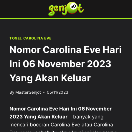
Skip
to
content
TOGEL CAROLINA EVE
Nomor Carolina Eve Hari
Ini 06 November 2023
Yang Akan Keluar
By
MasterGenjot
05/11/2023
Nomor Carolina Eve Hari Ini 06 November
2023 Yang Akan Keluar
– banyak yang
mencari bocoran Carolina Eve atau Carolina