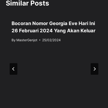
Similar Posts
Bocoran Nomor Georgia Eve Hari Ini
26 Februari 2024 Yang Akan Keluar
By
MasterGenjot
25/02/2024