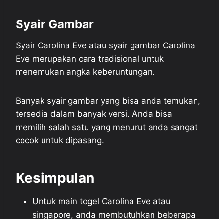
Syair Gambar
Syair Carolina Eve atau syair gambar Carolina
Eve merupakan cara tradisional untuk
menemukan angka keberuntungan.
Banyak syair gambar yang bisa anda temukan,
tersedia dalam banyak versi. Anda bisa
memilih salah satu yang menurut anda sangat
cocok untuk dipasang.
Kesimpulan
Untuk main togel Carolina Eve atau
singapore, anda membutuhkan beberapa