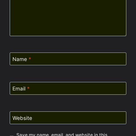
Name
*
Email
*
Website
Save my name, email, and website in this