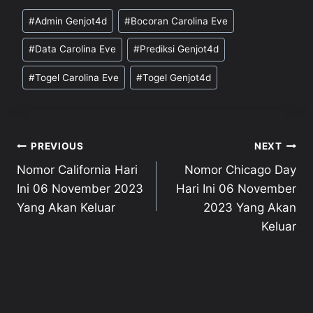
Post
#
Admin Genjot4d
#
Bocoran Carolina Eve
Tags:
#
Data Carolina Eve
#
Prediksi Genjot4d
#
Togel Carolina Eve
#
Togel Genjot4d
Post
PREVIOUS
NEXT
Nomor California Hari
Nomor Chicago Day
navigation
Ini 06 November 2023
Hari Ini 06 November
Yang Akan Keluar
2023 Yang Akan
Keluar