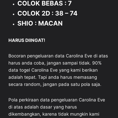
COLOK BEBAS : 7
COLOK 2D : 38 – 74
SHIO : MACAN
HARUS DIINGAT!
Bocoran pengeluaran data Carolina Eve di atas
harus anda coba, jangan sampai tidak. 90%
data togel Carolina Eve yang kami berikan
adalah tepat. Tapi anda harus memasang
secara random, jangan pada satu pola saja.
Pola perkiraan data pengeluaran Carolina Eve
di atas adalah dasar yang harus
dikembangkan, karena tidak mungkin kami