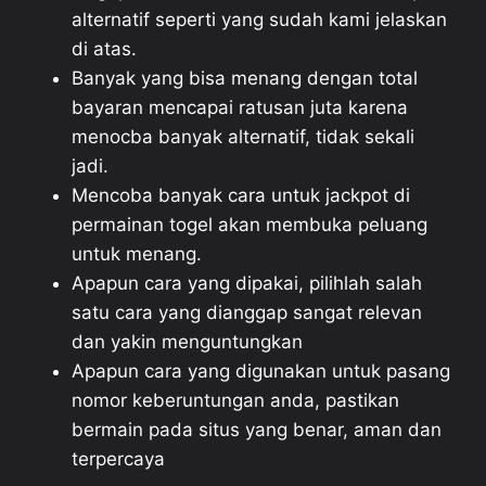
alternatif seperti yang sudah kami jelaskan
di atas.
Banyak yang bisa menang dengan total
bayaran mencapai ratusan juta karena
menocba banyak alternatif, tidak sekali
jadi.
Mencoba banyak cara untuk jackpot di
permainan togel akan membuka peluang
untuk menang.
Apapun cara yang dipakai, pilihlah salah
satu cara yang dianggap sangat relevan
dan yakin menguntungkan
Apapun cara yang digunakan untuk pasang
nomor keberuntungan anda, pastikan
bermain pada situs yang benar, aman dan
terpercaya