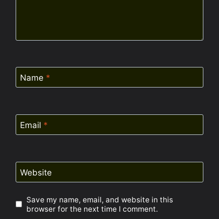
Name
*
Email
*
Website
Save my name, email, and website in this
browser for the next time I comment.