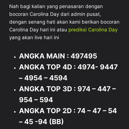
Nah bagi kalian yang penasaran dengan
bocoran Carolina Day dari admin pusat,
dengan senang hati akan kami berikan bocoran
Carolina Day hari ini atau
prediksi Carolina Day
yang akan live hari ini
ANGKA MAIN : 497495
ANGKA TOP 4D : 4974- 9447
– 4954 – 4594
ANGKA TOP 3D : 974 – 447 –
954 – 594
ANGKA TOP 2D : 74 – 47 – 54
– 45 -94 (BB)