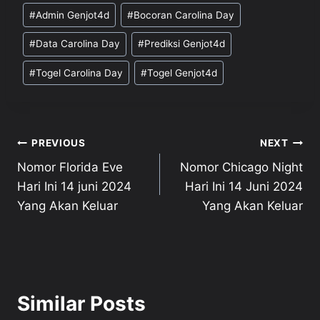
Post
#
Admin Genjot4d
#
Bocoran Carolina Day
Tags:
#
Data Carolina Day
#
Prediksi Genjot4d
#
Togel Carolina Day
#
Togel Genjot4d
Post
PREVIOUS
NEXT
Nomor Florida Eve
Nomor Chicago Night
navigation
Hari Ini 14 juni 2024
Hari Ini 14 Juni 2024
Yang Akan Keluar
Yang Akan Keluar
Similar Posts