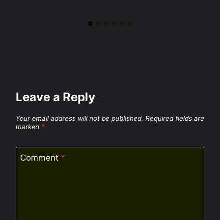
Leave a Reply
Your email address will not be published.
Required fields are
marked
*
Comment
*