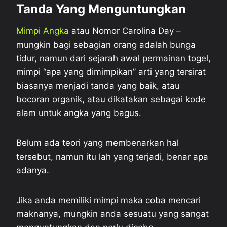
Tanda Yang Menguntungkan
Mimpi Angka
atau Nomor Carolina Day –
mungkin bagi sebagian orang adalah bunga
tidur, namun dari sejarah awal permainan togel,
mimpi “apa yang dimimpikan” arti yang tersirat
biasanya menjadi tanda yang baik, atau
bocoran organik, atau dikatakan sebagai kode
alam untuk angka yang bagus.
Belum ada teori yang membenarkan hal
tersebut, namun itu lah yang terjadi, benar apa
adanya.
Jika anda memiliki mimpi maka coba mencari
maknanya, mungkin anda sesuatu yang sangat