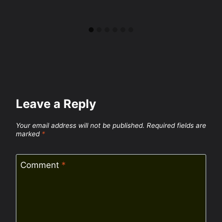
Leave a Reply
Your email address will not be published.
Required fields are
marked
*
Comment
*