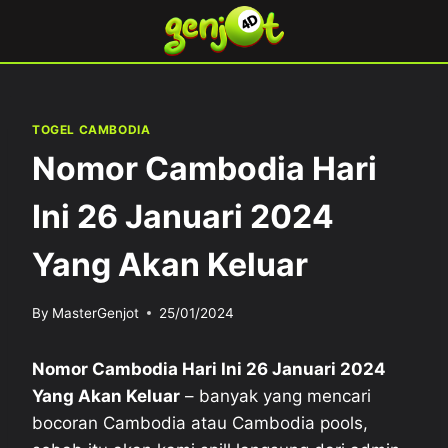
Skip
to
content
TOGEL CAMBODIA
Nomor Cambodia Hari
Ini 26 Januari 2024
Yang Akan Keluar
By
MasterGenjot
25/01/2024
Nomor Cambodia Hari Ini 26 Januari 2024
Yang Akan Keluar
– banyak yang mencari
bocoran Cambodia atau Cambodia pools,