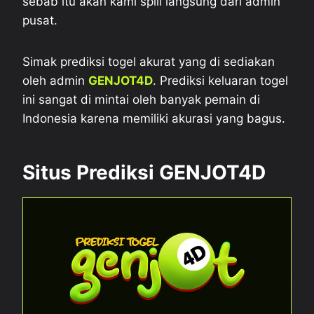
sebab itu akan kami spill langsung dari admin
pusat.
Simak prediksi togel akurat yang di sediakan
oleh admin
GENJOT4D
. Prediksi keluaran togel
ini sangat di mintai oleh banyak pemain di
Indonesia karena memiliki akurasi yang bagus.
Situs Prediksi GENJOT4D