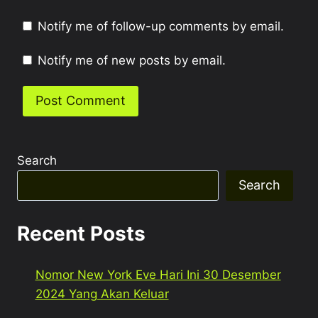
Notify me of follow-up comments by email.
Notify me of new posts by email.
Search
Search
Recent Posts
Nomor New York Eve Hari Ini 30 Desember
2024 Yang Akan Keluar