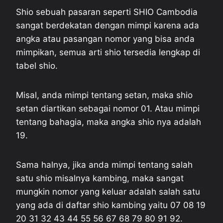
Shio sebuah pasaran seperti SHIO Cambodia
sangat berdekatan dengan mimpi karena ada
angka atau pasangan nomor yang bisa anda
mimpikan, semua arti shio tersedia lengkap di
tabel shio.
Misal, anda mimpi tentang setan, maka shio
setan diartikan sebagai nomor 01. Atau mimpi
tentang bahagia, maka angka shio nya adalah
19.
Sama halnya, jika anda mimpi tentang salah
satu shio misalnya kambing, maka sangat
mungkin nomor yang keluar adalah salah satu
yang ada di daftar shio kambing yaitu 07 08 19
20 31 32 43 44 55 56 67 68 79 80 91 92.