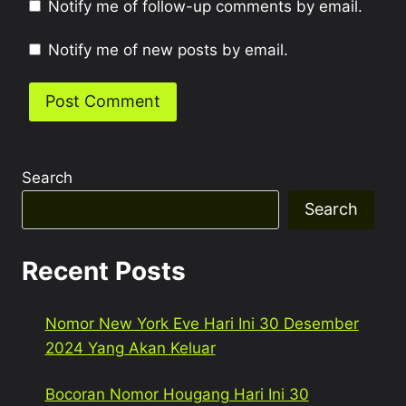
Notify me of follow-up comments by email.
Notify me of new posts by email.
Search
Search
Recent Posts
Nomor New York Eve Hari Ini 30 Desember
2024 Yang Akan Keluar
Bocoran Nomor Hougang Hari Ini 30