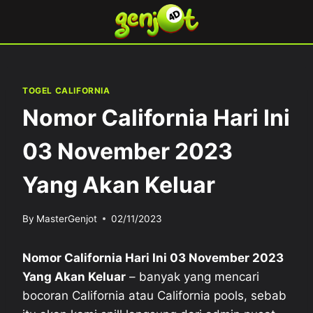
Skip
to
content
TOGEL CALIFORNIA
Nomor California Hari Ini
03 November 2023
Yang Akan Keluar
By
MasterGenjot
02/11/2023
Nomor California Hari Ini 03 November 2023
Yang Akan Keluar
– banyak yang mencari
bocoran California atau California pools, sebab