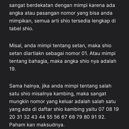
sangat berdekatan dengan mimpi karena ada
angka atau pasangan nomor yang bisa anda
mimpikan, semua arti shio tersedia lengkap di
tabel shio.
Misal, anda mimpi tentang setan, maka shio
setan diartiakn sebagai nomor 01. Atau mimpi
tentang bahagia, maka angka shio nya adalah
19.
Sama halnya, jika anda mimpi tentang salah
satu shio misalnya kambing, maka sangat
mungkin nomor yang keluar adalah salah satu
yang ada di daftar shio kambing yaitu 07 08 19
20 31 32 43 44 55 56 67 68 79 80 91 92.
Paham kan maksudnya.