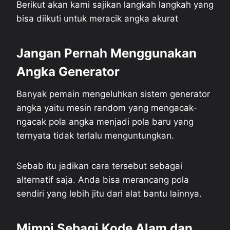
Berikut akan kami sajikan langkah langkah yang
bisa diikuti untuk meracik angka akurat
Jangan Pernah Menggunakan
Angka Generator
Banyak pemain mengeluhkan sistem generator
angka yaitu mesin random yang mengacak-
ngacak pola angka menjadi pola baru yang
ternyata tidak terlalu menguntungkan.
Sebab itu jadikan cara tersebut sebagai
alternatif saja. Anda bisa merancang pola
sendiri yang lebih jitu dari alat bantu lainnya.
Mimpi Sebagi Kode Alam dan