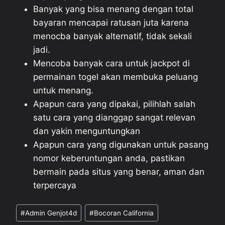
Banyak yang bisa menang dengan total
bayaran mencapai ratusan juta karena
menocba banyak alternatif, tidak sekali
jadi.
Mencoba banyak cara untuk jackpot di
permainan togel akan membuka peluang
untuk menang.
Apapun cara yang dipakai, pilihlah salah
satu cara yang dianggap sangat relevan
dan yakin menguntungkan
Apapun cara yang digunakan untuk pasang
nomor keberuntungan anda, pastikan
bermain pada situs yang benar, aman dan
terpercaya
Post
#
Admin Genjot4d
#
Bocoran California
Tags: