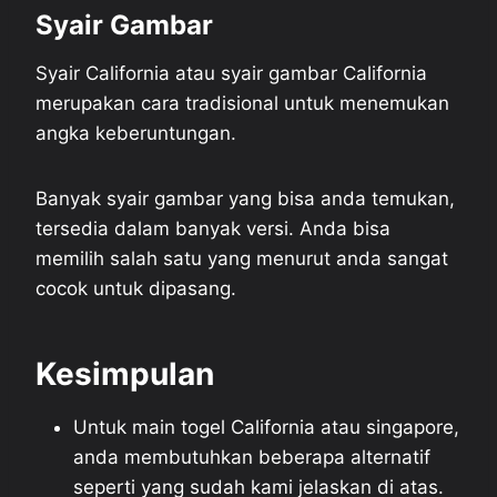
Syair Gambar
Syair California atau syair gambar California
merupakan cara tradisional untuk menemukan
angka keberuntungan.
Banyak syair gambar yang bisa anda temukan,
tersedia dalam banyak versi. Anda bisa
memilih salah satu yang menurut anda sangat
cocok untuk dipasang.
Kesimpulan
Untuk main togel California atau singapore,
anda membutuhkan beberapa alternatif
seperti yang sudah kami jelaskan di atas.