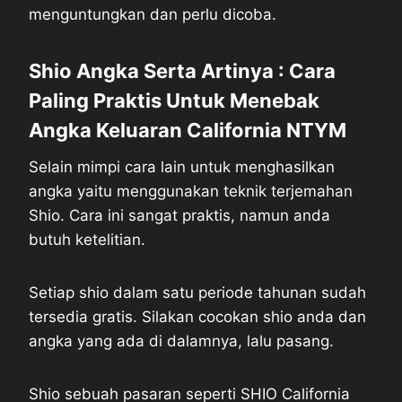
menguntungkan dan perlu dicoba.
Shio Angka Serta Artinya : Cara
Paling Praktis Untuk Menebak
Angka Keluaran California NTYM
Selain mimpi cara lain untuk menghasilkan
angka yaitu menggunakan teknik terjemahan
Shio. Cara ini sangat praktis, namun anda
butuh ketelitian.
Setiap shio dalam satu periode tahunan sudah
tersedia gratis. Silakan cocokan shio anda dan
angka yang ada di dalamnya, lalu pasang.
Shio sebuah pasaran seperti SHIO California