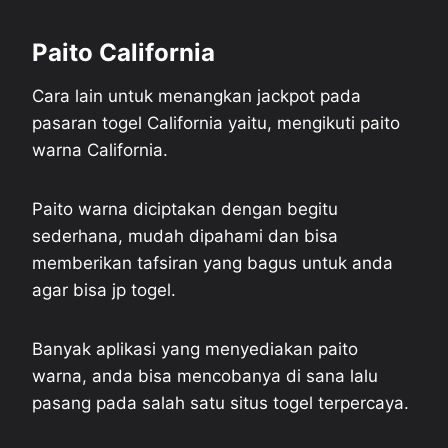
Paito California
Cara lain untuk menangkan jackpot pada
pasaran togel California yaitu, mengikuti paito
warna California.
Paito warna diciptakan dengan begitu
sederhana, mudah dipahami dan bisa
memberikan tafsiran yang bagus untuk anda
agar bisa jp togel.
Banyak aplikasi yang menyediakan paito
warna, anda bisa mencobanya di sana lalu
pasang pada salah satu situs togel terpercaya.