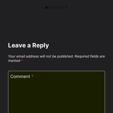
Leave a Reply
Your email address will not be published.
Required fields are
marked
*
Comment
*