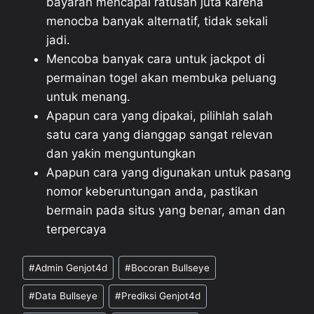
bayaran mencapai ratusan juta karena
menocba banyak alternatif, tidak sekali
jadi.
Mencoba banyak cara untuk jackpot di
permainan togel akan membuka peluang
untuk menang.
Apapun cara yang dipakai, pilihlah salah
satu cara yang dianggap sangat relevan
dan yakin menguntungkan
Apapun cara yang digunakan untuk pasang
nomor keberuntungan anda, pastikan
bermain pada situs yang benar, aman dan
terpercaya
Post
#
Admin Genjot4d
#
Bocoran Bullseye
Tags:
#
Data Bullseye
#
Prediksi Genjot4d