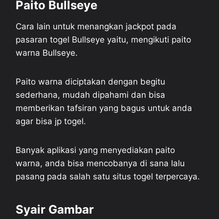
Paito Bullseye
Cara lain untuk menangkan jackpot pada
pasaran togel Bullseye yaitu, mengikuti paito
warna Bullseye.
Paito warna diciptakan dengan begitu
sederhana, mudah dipahami dan bisa
memberikan tafsiran yang bagus untuk anda
agar bisa jp togel.
Banyak aplikasi yang menyediakan paito
warna, anda bisa mencobanya di sana lalu
pasang pada salah satu situs togel terpercaya.
Syair Gambar