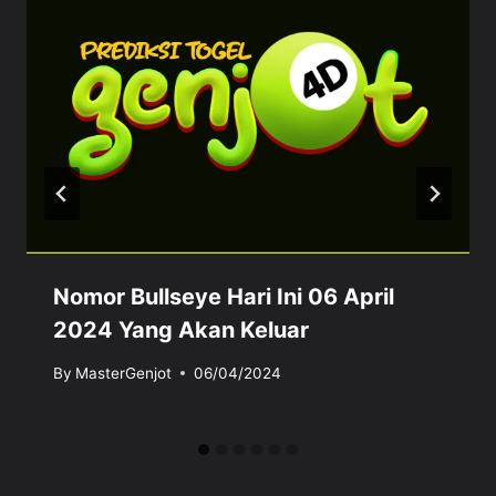
Nomor Bullseye Hari Ini 06 April
2024 Yang Akan Keluar
By
MasterGenjot
06/04/2024