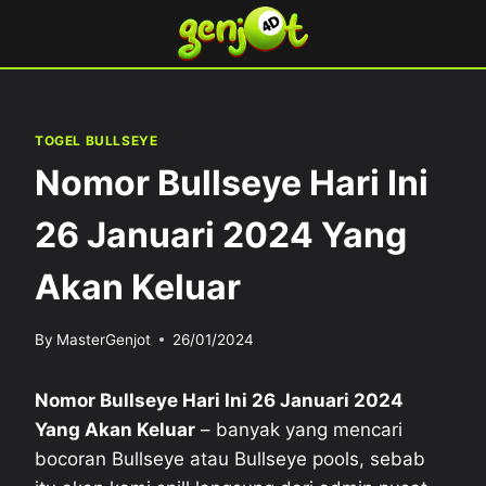
Skip
to
content
TOGEL BULLSEYE
Nomor Bullseye Hari Ini
26 Januari 2024 Yang
Akan Keluar
By
MasterGenjot
26/01/2024
Nomor Bullseye Hari Ini 26 Januari 2024
Yang Akan Keluar
– banyak yang mencari
bocoran Bullseye atau Bullseye pools, sebab