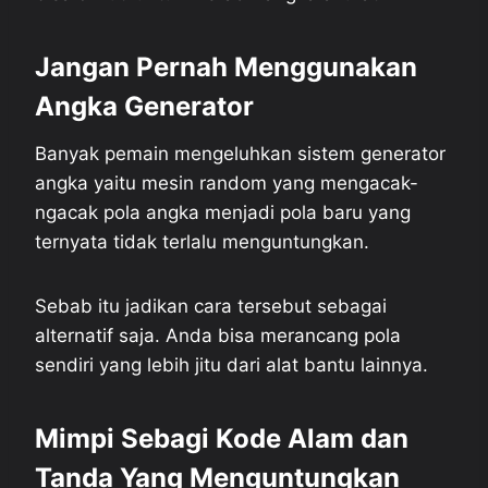
Jangan Pernah Menggunakan
Angka Generator
Banyak pemain mengeluhkan sistem generator
angka yaitu mesin random yang mengacak-
ngacak pola angka menjadi pola baru yang
ternyata tidak terlalu menguntungkan.
Sebab itu jadikan cara tersebut sebagai
alternatif saja. Anda bisa merancang pola
sendiri yang lebih jitu dari alat bantu lainnya.
Mimpi Sebagi Kode Alam dan
Tanda Yang Menguntungkan