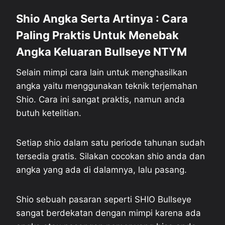
Shio Angka Serta Artinya : Cara
Paling Praktis Untuk Menebak
Angka Keluaran Bullseye NTYM
Selain mimpi cara lain untuk menghasilkan
angka yaitu menggunakan teknik terjemahan
Shio. Cara ini sangat praktis, namun anda
butuh ketelitian.
Setiap shio dalam satu periode tahunan sudah
tersedia gratis. Silakan cocokan shio anda dan
angka yang ada di dalamnya, lalu pasang.
Shio sebuah pasaran seperti SHIO Bullseye
sangat berdekatan dengan mimpi karena ada