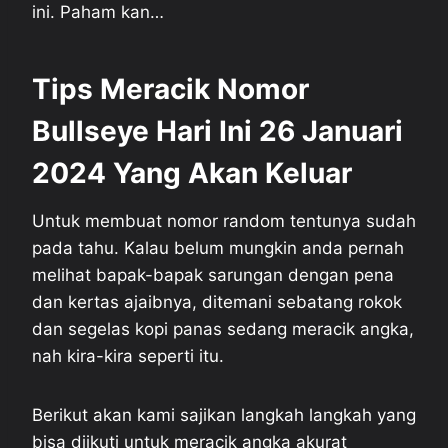
ini. Paham kan…
Tips Meracik
Nomor
Bullseye Hari Ini 26 Januari
2024 Yang Akan Keluar
Untuk membuat nomor random tentunya sudah
pada tahu. Kalau belum mungkin anda pernah
melihat bapak-bapak sarungan dengan pena
dan kertas ajaibnya, ditemani sebatang rokok
dan segelas kopi panas sedang meracik angka,
nah kira-kira seperti itu.
Berikut akan kami sajikan langkah langkah yang
bisa diikuti untuk meracik angka akurat