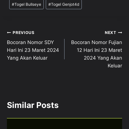
#
Togel Bullseye
#
Togel Genjot4d
Post
PREVIOUS
NEXT
Bocoran Nomor SDY
Bocoran Nomor Fujian
navigation
Hari Ini 23 Maret 2024
12 Hari Ini 23 Maret
Yang Akan Keluar
2024 Yang Akan
Keluar
Similar Posts