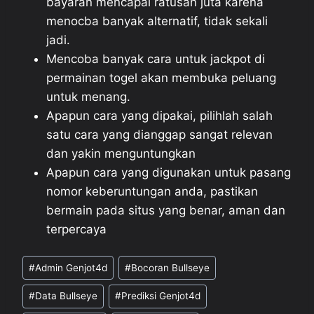
bayaran mencapai ratusan juta karena
menocba banyak alternatif, tidak sekali
jadi.
Mencoba banyak cara untuk jackpot di
permainan togel akan membuka peluang
untuk menang.
Apapun cara yang dipakai, pilihlah salah
satu cara yang dianggap sangat relevan
dan yakin menguntungkan
Apapun cara yang digunakan untuk pasang
nomor keberuntungan anda, pastikan
bermain pada situs yang benar, aman dan
terpercaya
Post
#
Admin Genjot4d
#
Bocoran Bullseye
Tags:
#
Data Bullseye
#
Prediksi Genjot4d