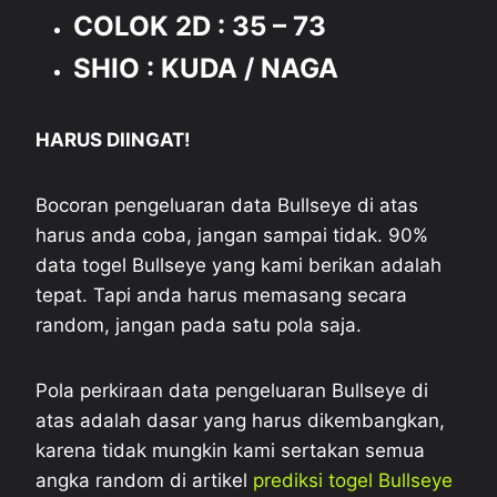
COLOK 2D : 35 – 73
SHIO : KUDA / NAGA
HARUS DIINGAT!
Bocoran pengeluaran data Bullseye di atas
harus anda coba, jangan sampai tidak. 90%
data togel Bullseye yang kami berikan adalah
tepat. Tapi anda harus memasang secara
random, jangan pada satu pola saja.
Pola perkiraan data pengeluaran Bullseye di
atas adalah dasar yang harus dikembangkan,
karena tidak mungkin kami sertakan semua
angka random di artikel
prediksi togel Bullseye