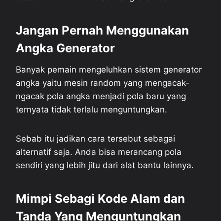
Jangan Pernah Menggunakan
Angka Generator
Banyak pemain mengeluhkan sistem generator
angka yaitu mesin random yang mengacak-
ngacak pola angka menjadi pola baru yang
ternyata tidak terlalu menguntungkan.
Sebab itu jadikan cara tersebut sebagai
alternatif saja. Anda bisa merancang pola
sendiri yang lebih jitu dari alat bantu lainnya.
Mimpi Sebagi Kode Alam dan
Tanda Yang Menguntungkan