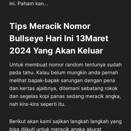
ini. Paham kan…
Tips Meracik
Nomor
Bullseye Hari Ini 13Maret
2024 Yang Akan Keluar
Untuk membuat nomor random tentunya sudah
pada tahu. Kalau belum mungkin anda pernah
melihat bapak-bapak sarungan dengan pena
dan kertas ajaibnya, ditemani sebatang rokok
dan segelas kopi panas sedang meracik angka,
nah kira-kira seperti itu.
Berikut akan kami sajikan langkah langkah yang
bisa diikuti untuk meracik angka akurat