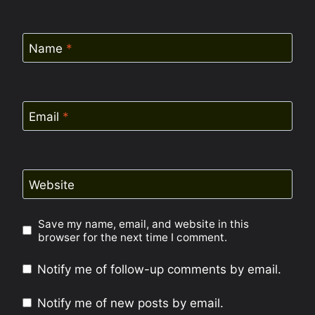
Name
*
Email
*
Website
Save my name, email, and website in this
browser for the next time I comment.
Notify me of follow-up comments by email.
Notify me of new posts by email.