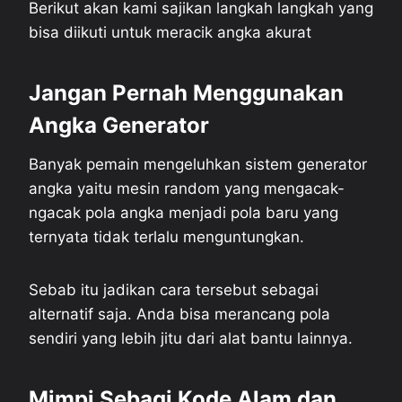
Berikut akan kami sajikan langkah langkah yang
bisa diikuti untuk meracik angka akurat
Jangan Pernah Menggunakan
Angka Generator
Banyak pemain mengeluhkan sistem generator
angka yaitu mesin random yang mengacak-
ngacak pola angka menjadi pola baru yang
ternyata tidak terlalu menguntungkan.
Sebab itu jadikan cara tersebut sebagai
alternatif saja. Anda bisa merancang pola
sendiri yang lebih jitu dari alat bantu lainnya.
Mimpi Sebagi Kode Alam dan