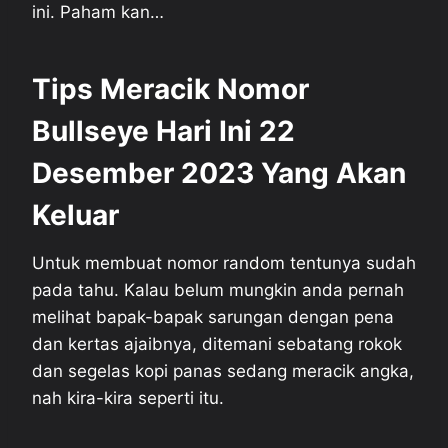
ini. Paham kan…
Tips Meracik
Nomor
Bullseye Hari Ini 22
Desember 2023 Yang Akan
Keluar
Untuk membuat nomor random tentunya sudah
pada tahu. Kalau belum mungkin anda pernah
melihat bapak-bapak sarungan dengan pena
dan kertas ajaibnya, ditemani sebatang rokok
dan segelas kopi panas sedang meracik angka,
nah kira-kira seperti itu.