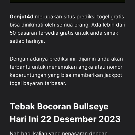
Genjot4d
merupakan situs prediksi togel gratis
bisa dinikmati oleh semua orang. Ada lebih dari
50 pasaran tersedia gratis untuk anda simak
setiap harinya.
Dengan adanya prediksi ini, dijamin anda akan
terbantu untuk menemukan angka atau nomor
keberuntungan yang bisa memberikan jackpot
togel bayaran terbesar.
Tebak Bocoran Bullseye
Hari Ini 22 Desember 2023
Nah bagi kalian yang penasaran dengan