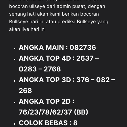
bocoran ullseye dari admin pusat, dengan
senang hati akan kami berikan bocoran
Bullseye hari ini atau prediksi Bullseye yang
akan live hari ini
ANGKA MAIN : 082736
ANGKA TOP 4D : 2637 –
0283 – 2768
ANGKA TOP 3D : 376 – 082 –
268
ANGKA TOP 2D :
76/23/78/62/37 (BB)
COLOK BEBAS : 8