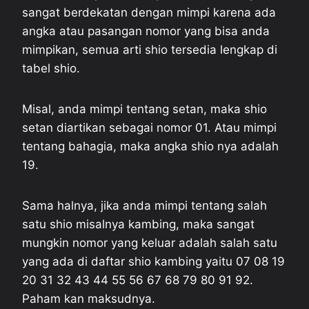
sangat berdekatan dengan mimpi karena ada
angka atau pasangan nomor yang bisa anda
mimpikan, semua arti shio tersedia lengkap di
tabel shio.
Misal, anda mimpi tentang setan, maka shio
setan diartikan sebagai nomor 01. Atau mimpi
tentang bahagia, maka angka shio nya adalah
19.
Sama halnya, jika anda mimpi tentang salah
satu shio misalnya kambing, maka sangat
mungkin nomor yang keluar adalah salah satu
yang ada di daftar shio kambing yaitu 07 08 19
20 31 32 43 44 55 56 67 68 79 80 91 92.
Paham kan maksudnya.