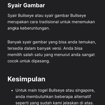
Syair Gambar
Syair Bullseye atau syair gambar Bullseye
merupakan cara tradisional untuk menemukan
angka keberuntungan.
Banyak syair gambar yang bisa anda temukan,
tersedia dalam banyak versi. Anda bisa
memilih salah satu yang menurut anda sangat
cocok untuk dipasang.
Kesimpulan
Untuk main togel Bullseye atau singapore,
anda membutuhkan beberapa alternatif
seperti yang sudah kami jelaskan di atas.