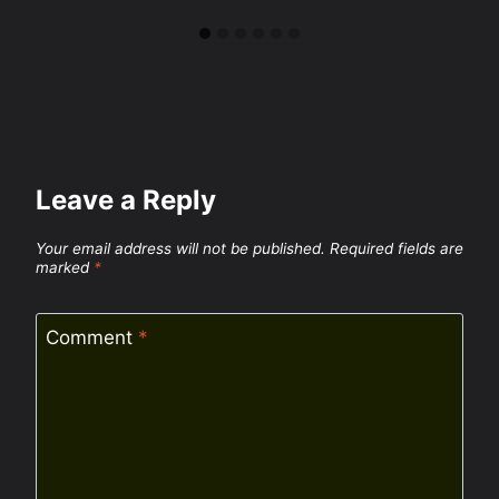
Leave a Reply
Your email address will not be published.
Required fields are
marked
*
Comment
*