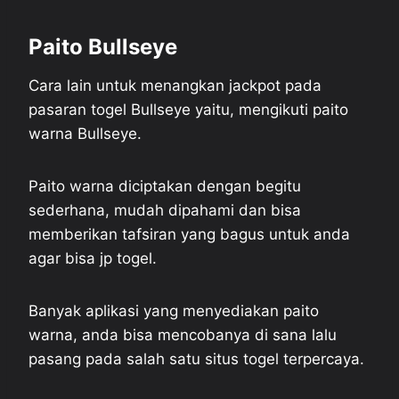
Paito Bullseye
Cara lain untuk menangkan jackpot pada
pasaran togel Bullseye yaitu, mengikuti paito
warna Bullseye.
Paito warna diciptakan dengan begitu
sederhana, mudah dipahami dan bisa
memberikan tafsiran yang bagus untuk anda
agar bisa jp togel.
Banyak aplikasi yang menyediakan paito
warna, anda bisa mencobanya di sana lalu
pasang pada salah satu situs togel terpercaya.