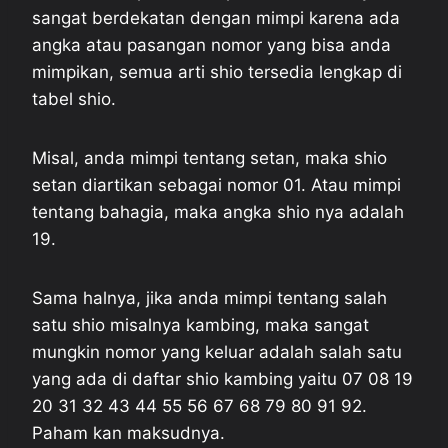
sangat berdekatan dengan mimpi karena ada
angka atau pasangan nomor yang bisa anda
mimpikan, semua arti shio tersedia lengkap di
tabel shio.
Misal, anda mimpi tentang setan, maka shio
setan diartikan sebagai nomor 01. Atau mimpi
tentang bahagia, maka angka shio nya adalah
19.
Sama halnya, jika anda mimpi tentang salah
satu shio misalnya kambing, maka sangat
mungkin nomor yang keluar adalah salah satu
yang ada di daftar shio kambing yaitu 07 08 19
20 31 32 43 44 55 56 67 68 79 80 91 92.
Paham kan maksudnya.