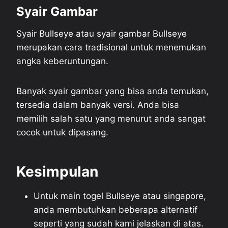
Syair Gambar
Syair Bullseye atau syair gambar Bullseye
merupakan cara tradisional untuk menemukan
angka keberuntungan.
Banyak syair gambar yang bisa anda temukan,
tersedia dalam banyak versi. Anda bisa
memilih salah satu yang menurut anda sangat
cocok untuk dipasang.
Kesimpulan
Untuk main togel Bullseye atau singapore,
anda membutuhkan beberapa alternatif
seperti yang sudah kami jelaskan di atas.