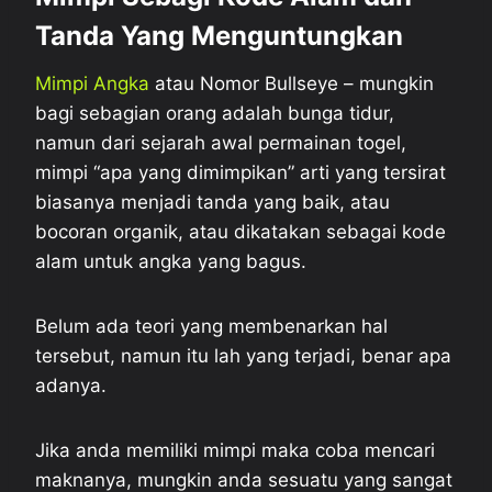
Tanda Yang Menguntungkan
Mimpi Angka
atau Nomor Bullseye – mungkin
bagi sebagian orang adalah bunga tidur,
namun dari sejarah awal permainan togel,
mimpi “apa yang dimimpikan” arti yang tersirat
biasanya menjadi tanda yang baik, atau
bocoran organik, atau dikatakan sebagai kode
alam untuk angka yang bagus.
Belum ada teori yang membenarkan hal
tersebut, namun itu lah yang terjadi, benar apa
adanya.
Jika anda memiliki mimpi maka coba mencari
maknanya, mungkin anda sesuatu yang sangat