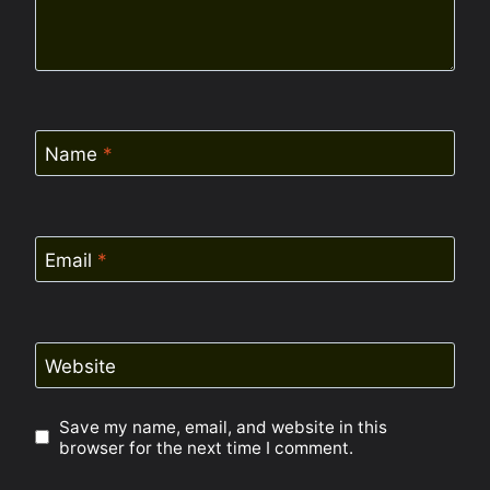
Name
*
Email
*
Website
Save my name, email, and website in this
browser for the next time I comment.