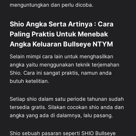
menguntungkan dan perlu dicoba.
Shio Angka Serta Artinya : Cara
Paling Praktis Untuk Menebak
Angka Keluaran Bullseye NTYM
Selain mimpi cara lain untuk menghasilkan
angka yaitu menggunakan teknik terjemahan
Shio. Cara ini sangat praktis, namun anda
butuh ketelitian.
Setiap shio dalam satu periode tahunan sudah
tersedia gratis. Silakan cocokan shio anda dan
angka yang ada di dalamnya, lalu pasang.
Shio sebuah pasaran seperti SHIO Bullseye