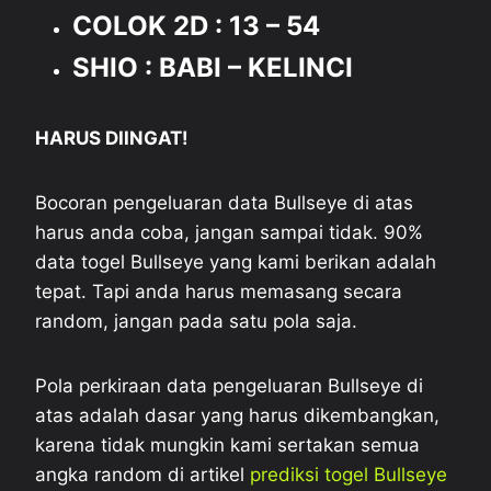
COLOK 2D : 13 – 54
SHIO : BABI – KELINCI
HARUS DIINGAT!
Bocoran pengeluaran data Bullseye di atas
harus anda coba, jangan sampai tidak. 90%
data togel Bullseye yang kami berikan adalah
tepat. Tapi anda harus memasang secara
random, jangan pada satu pola saja.
Pola perkiraan data pengeluaran Bullseye di
atas adalah dasar yang harus dikembangkan,
karena tidak mungkin kami sertakan semua
angka random di artikel
prediksi togel Bullseye