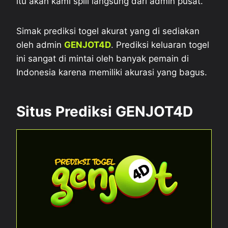
itu akan kami spill langsung dari admin pusat.
Simak prediksi togel akurat yang di sediakan
oleh admin
GENJOT4D
. Prediksi keluaran togel
ini sangat di mintai oleh banyak pemain di
Indonesia karena memiliki akurasi yang bagus.
Situs Prediksi GENJOT4D