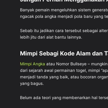
Banyak pemain mengeluhkan sistem generat
ngacak pola angka menjadi pola baru yang te
Sebab itu jadikan cara tersebut sebagai alte
lebih jitu dari alat bantu lainnya.
Mimpi Sebagi Kode Alam dan 
Mimpi Angka
atau Nomor Bullseye – mungkin 
dari sejarah awal permainan togel, mimpi “ap
menjadi tanda yang baik, atau bocoran organ
yang bagus.
Belum ada teori yang membenarkan hal terseb