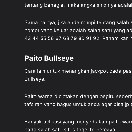
tentang bahagia, maka angka shio nya adala
Sama halnya, jika anda mimpi tentang salah
nomor yang keluar adalah salah satu yang ad
43 44 55 56 67 68 79 80 91 92. Paham kan
Paito Bullseye
Cara lain untuk menangkan jackpot pada pasa
Bullseye.
Paito warna diciptakan dengan begitu sede
tafsiran yang bagus untuk anda agar bisa jp t
Banyak aplikasi yang menyediakan paito war
pada salah satu situs togel terpercaya.