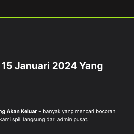
i 15 Januari 2024 Yang
ang Akan Keluar
– banyak yang mencari bocoran
kami spill langsung dari admin pusat.