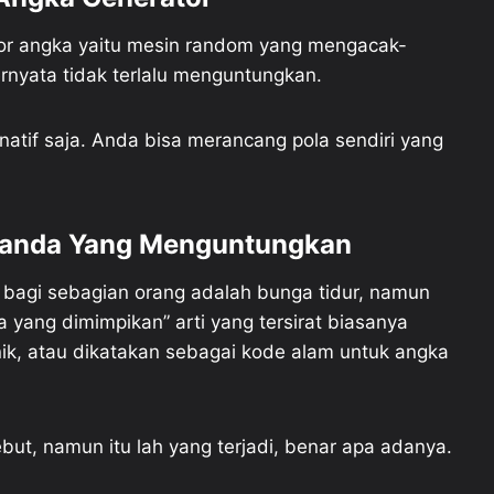
or angka yaitu mesin random yang mengacak-
rnyata tidak terlalu menguntungkan.
rnatif saja. Anda bisa merancang pola sendiri yang
Tanda Yang Menguntungkan
bagi sebagian orang adalah bunga tidur, namun
a yang dimimpikan” arti yang tersirat biasanya
ik, atau dikatakan sebagai kode alam untuk angka
ut, namun itu lah yang terjadi, benar apa adanya.