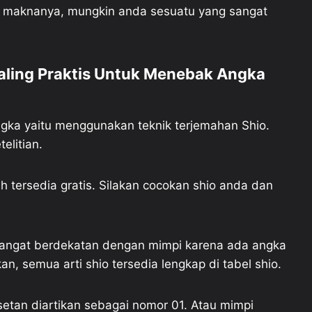
i maknanya, mungkin anda sesuatu yang sangat
Paling Praktis Untuk Menebak Angka
ngka yaitu menggunakan teknik terjemahan Shio.
elitian.
h tersedia gratis. Silakan cocokan shio anda dan
 sangat berdekatan dengan mimpi karena ada angka
, semua arti shio tersedia lengkap di tabel shio.
setan diartikan sebagai nomor 01. Atau mimpi