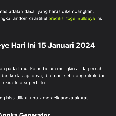
 atas adalah dasar yang harus dikembangkan,
ngka random di artikel
prediksi togel Bullseye
ini.
ye Hari Ini 15 Januari 2024
h pada tahu. Kalau belum mungkin anda pernah
an kertas ajaibnya, ditemani sebatang rokok dan
kira-kira seperti itu.
ng bisa diikuti untuk meracik angka akurat
Angka Generator