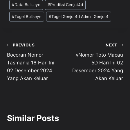
#
Data Bullseye
#
Prediksi Genjot4d
#
Togel Bullseye
#
Togel Genjot4d Admin Genjot4
Post
PREVIOUS
NEXT
Bocoran Nomor
vNomor Toto Macau
navigation
Tasmania 16 Hari Ini
5D Hari Ini 02
02 Desember 2024
Desember 2024 Yang
Yang Akan Keluar
Akan Keluar
Similar Posts