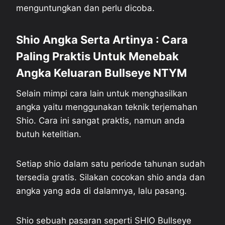
menguntungkan dan perlu dicoba.
Shio Angka Serta Artinya : Cara
Paling Praktis Untuk Menebak
Angka Keluaran Bullseye NTYM
Selain mimpi cara lain untuk menghasilkan
angka yaitu menggunakan teknik terjemahan
Shio. Cara ini sangat praktis, namun anda
butuh ketelitian.
Setiap shio dalam satu periode tahunan sudah
tersedia gratis. Silakan cocokan shio anda dan
angka yang ada di dalamnya, lalu pasang.
Shio sebuah pasaran seperti SHIO Bullseye