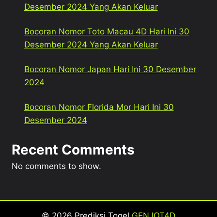
Desember 2024 Yang Akan Keluar
Bocoran Nomor Toto Macau 4D Hari Ini 30
Desember 2024 Yang Akan Keluar
Bocoran Nomor Japan Hari Ini 30 Desember
2024
Bocoran Nomor Florida Mor Hari Ini 30
Desember 2024
Recent Comments
No comments to show.
© 2026 Prediksi Togel
GENJOT4D