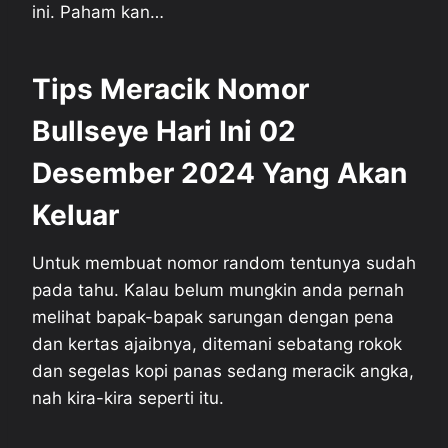
ini. Paham kan…
Tips Meracik
Nomor
Bullseye Hari Ini 02
Desember 2024 Yang Akan
Keluar
Untuk membuat nomor random tentunya sudah
pada tahu. Kalau belum mungkin anda pernah
melihat bapak-bapak sarungan dengan pena
dan kertas ajaibnya, ditemani sebatang rokok
dan segelas kopi panas sedang meracik angka,
nah kira-kira seperti itu.