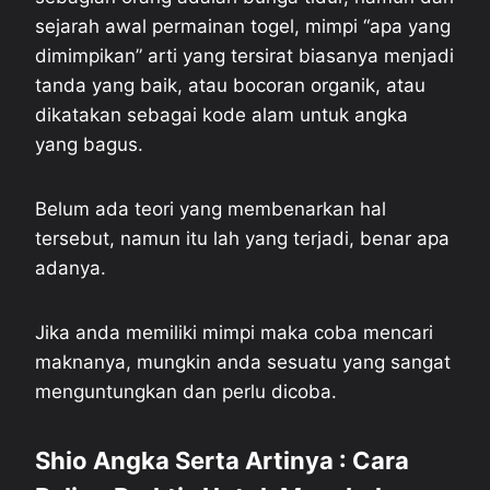
sejarah awal permainan togel, mimpi “apa yang
dimimpikan” arti yang tersirat biasanya menjadi
tanda yang baik, atau bocoran organik, atau
dikatakan sebagai kode alam untuk angka
yang bagus.
Belum ada teori yang membenarkan hal
tersebut, namun itu lah yang terjadi, benar apa
adanya.
Jika anda memiliki mimpi maka coba mencari
maknanya, mungkin anda sesuatu yang sangat
menguntungkan dan perlu dicoba.
Shio Angka Serta Artinya : Cara