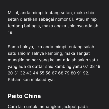
Misal, anda mimpi tentang setan, maka shio
setan diartikan sebagai nomor 01. Atau mimpi
tentang bahagia, maka angka shio nya adalah
19.
Sama halnya, jika anda mimpi tentang salah
satu shio misalnya kambing, maka sangat
mungkin nomor yang keluar adalah salah satu
yang ada di daftar shio kambing yaitu 07 08 19
20 31 32 43 44 55 56 67 68 79 80 91 92.
Paham kan maksudnya.
Paito China
Cara lain untuk menangkan jackpot pada