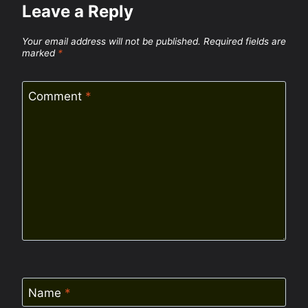
Leave a Reply
Your email address will not be published.
Required fields are
marked
*
Comment
*
Name
*