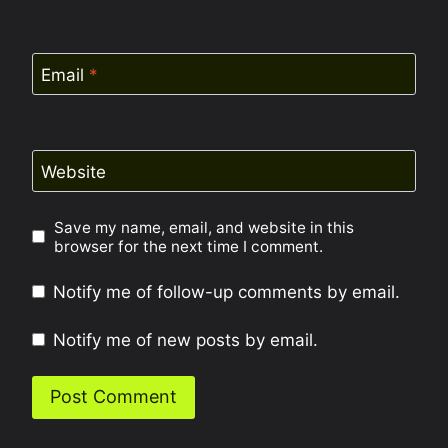
Email
*
Website
Save my name, email, and website in this
browser for the next time I comment.
Notify me of follow-up comments by email.
Notify me of new posts by email.