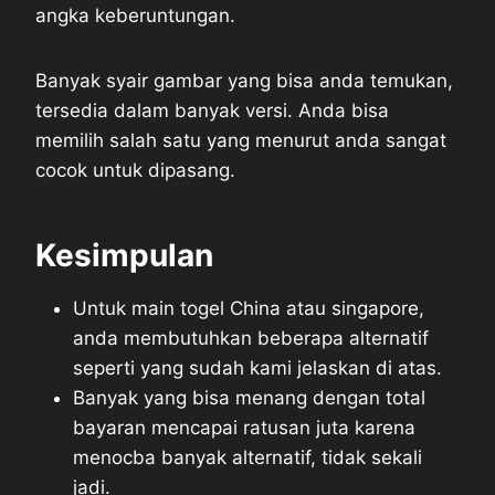
angka keberuntungan.
Banyak syair gambar yang bisa anda temukan,
tersedia dalam banyak versi. Anda bisa
memilih salah satu yang menurut anda sangat
cocok untuk dipasang.
Kesimpulan
Untuk main togel China atau singapore,
anda membutuhkan beberapa alternatif
seperti yang sudah kami jelaskan di atas.
Banyak yang bisa menang dengan total
bayaran mencapai ratusan juta karena
menocba banyak alternatif, tidak sekali
jadi.