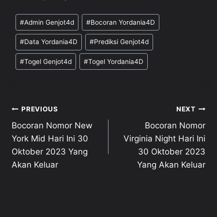
Post
#
Admin Genjot4d
#
Bocoran Yordania4D
Tags:
#
Data Yordania4D
#
Prediksi Genjot4d
#
Togel Genjot4d
#
Togel Yordania4D
Post
PREVIOUS
NEXT
Bocoran Nomor New
Bocoran Nomor
navigation
York Mid Hari Ini 30
Virginia Night Hari Ini
Oktober 2023 Yang
30 Oktober 2023
Akan Keluar
Yang Akan Keluar