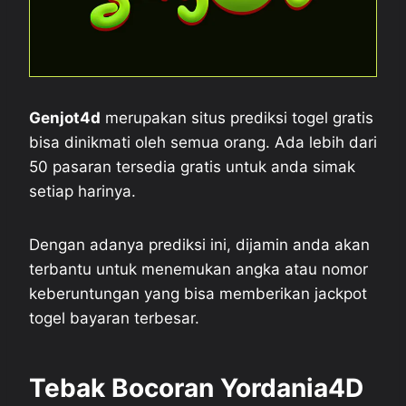
Genjot4d
merupakan situs prediksi togel gratis
bisa dinikmati oleh semua orang. Ada lebih dari
50 pasaran tersedia gratis untuk anda simak
setiap harinya.
Dengan adanya prediksi ini, dijamin anda akan
terbantu untuk menemukan angka atau nomor
keberuntungan yang bisa memberikan jackpot
togel bayaran terbesar.
Tebak Bocoran Yordania4D