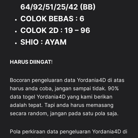
64/92/51/25/42 (BB)
COLOK BEBAS : 6
COLOK 2D : 19 – 96
SHIO : AYAM
HARUS DIINGAT
!
Bocoran pengeluaran data Yordania4D di atas
harus anda coba, jangan sampai tidak. 90%
data togel Yordania4D yang kami berikan
adalah tepat. Tapi anda harus memasang
secara random, jangan pada satu pola saja.
Pola perkiraan data pengeluaran Yordania4D di