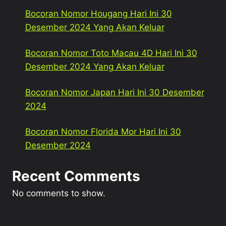
Bocoran Nomor Hougang Hari Ini 30
Desember 2024 Yang Akan Keluar
Bocoran Nomor Toto Macau 4D Hari Ini 30
Desember 2024 Yang Akan Keluar
Bocoran Nomor Japan Hari Ini 30 Desember
2024
Bocoran Nomor Florida Mor Hari Ini 30
Desember 2024
Recent Comments
No comments to show.