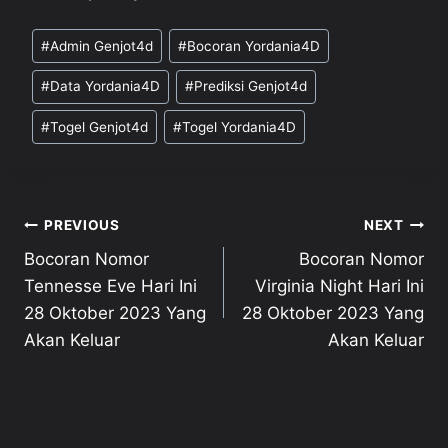
Post
#
Admin Genjot4d
#
Bocoran Yordania4D
Tags:
#
Data Yordania4D
#
Prediksi Genjot4d
#
Togel Genjot4d
#
Togel Yordania4D
Post
PREVIOUS
NEXT
Bocoran Nomor
Bocoran Nomor
navigation
Tennesse Eve Hari Ini
Virginia Night Hari Ini
28 Oktober 2023 Yang
28 Oktober 2023 Yang
Akan Keluar
Akan Keluar