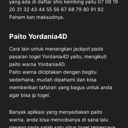
yang ada di daftar shio kambing yaitu 07 08 19
20 31 32 43 44 55 56 67 68 79 80 91 92.
Paham kan maksudnya.
Paito Yordania4D
Cara lain untuk menangkan jackpot pada
pasaran togel Yordania4D yaitu, mengikuti
paito warna Yordania4D.
Paito warna diciptakan dengan begitu
sederhana, mudah dipahami dan bisa
memberikan tafsiran yang bagus untuk anda
agar bisa jp togel.
Banyak aplikasi yang menyediakan paito
warna, anda bisa mencobanya di sana lalu
pasang pada salah satu situs togel terpercaya.