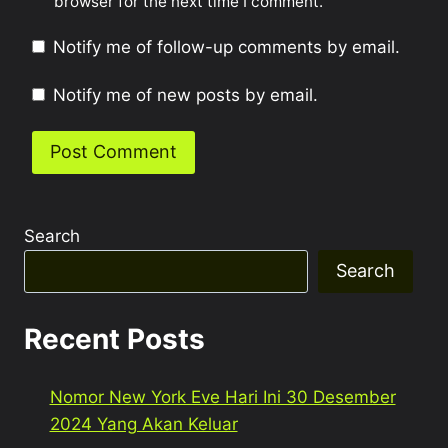
browser for the next time I comment.
Notify me of follow-up comments by email.
Notify me of new posts by email.
Search
Search
Recent Posts
Nomor New York Eve Hari Ini 30 Desember
2024 Yang Akan Keluar