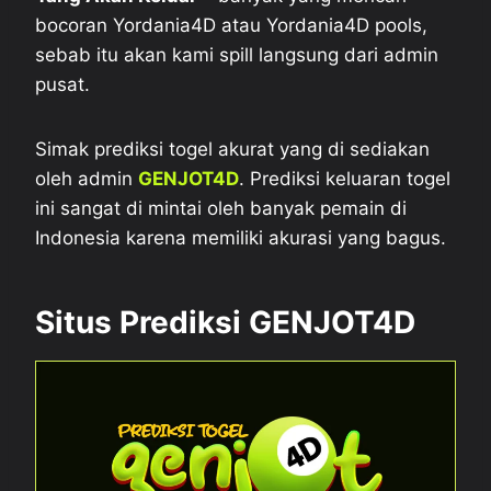
bocoran Yordania4D atau Yordania4D pools,
sebab itu akan kami spill langsung dari admin
pusat.
Simak prediksi togel akurat yang di sediakan
oleh admin
GENJOT4D
. Prediksi keluaran togel
ini sangat di mintai oleh banyak pemain di
Indonesia karena memiliki akurasi yang bagus.
Situs Prediksi GENJOT4D