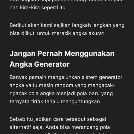
nah kira-kira seperti itu.
Berikut akan kami sajikan langkah langkah yang
bisa diikuti untuk meracik angka akurat
Jangan Pernah Menggunakan
Angka Generator
Banyak pemain mengeluhkan sistem generator
angka yaitu mesin random yang mengacak-
ngacak pola angka menjadi pola baru yang
ternyata tidak terlalu menguntungkan.
Sebab itu jadikan cara tersebut sebagai
alternatif saja. Anda bisa merancang pola