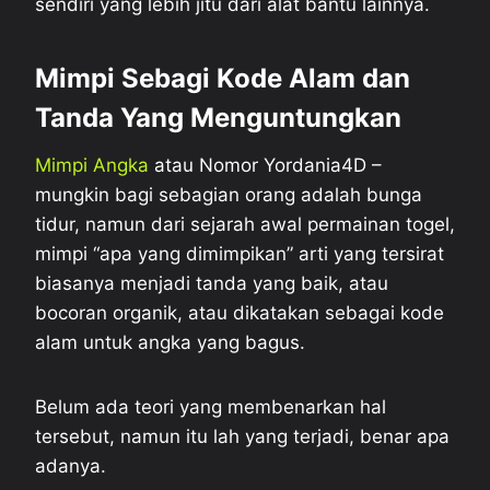
sendiri yang lebih jitu dari alat bantu lainnya.
Mimpi Sebagi Kode Alam dan
Tanda Yang Menguntungkan
Mimpi Angka
atau Nomor Yordania4D –
mungkin bagi sebagian orang adalah bunga
tidur, namun dari sejarah awal permainan togel,
mimpi “apa yang dimimpikan” arti yang tersirat
biasanya menjadi tanda yang baik, atau
bocoran organik, atau dikatakan sebagai kode
alam untuk angka yang bagus.
Belum ada teori yang membenarkan hal
tersebut, namun itu lah yang terjadi, benar apa
adanya.