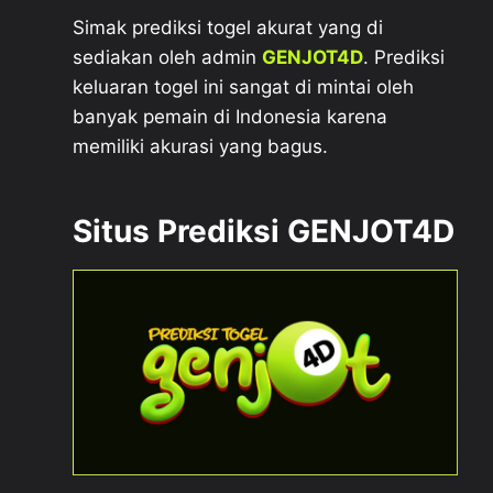
Simak prediksi togel akurat yang di
sediakan oleh admin
GENJOT4D
. Prediksi
keluaran togel ini sangat di mintai oleh
banyak pemain di Indonesia karena
memiliki akurasi yang bagus.
Situs Prediksi GENJOT4D