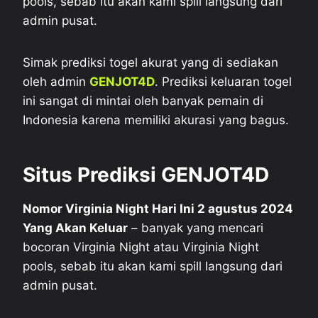
pools, sebab itu akan kami spill langsung dari
admin pusat.
Simak prediksi togel akurat yang di sediakan
oleh admin
GENJOT4D
. Prediksi keluaran togel
ini sangat di mintai oleh banyak pemain di
Indonesia karena memiliki akurasi yang bagus.
Situs Prediksi GENJOT4D
Nomor Virginia Night Hari Ini 2 agustus 2024
Yang Akan Keluar
– banyak yang mencari
bocoran Virginia Night atau Virginia Night
pools, sebab itu akan kami spill langsung dari
admin pusat.