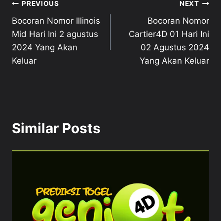
Post
PREVIOUS
NEXT
Bocoran Nomor Illinois
Bocoran Nomor
navigation
Mid Hari Ini 2 agustus
Cartier4D 01 Hari Ini
2024 Yang Akan
02 Agustus 2024
Keluar
Yang Akan Keluar
Similar Posts