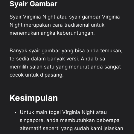
Syair Gambar
Syair Virginia Night atau syair gambar Virginia
Night merupakan cara tradisional untuk
menemukan angka keberuntungan.
Banyak syair gambar yang bisa anda temukan,
tersedia dalam banyak versi. Anda bisa
memilih salah satu yang menurut anda sangat
cocok untuk dipasang.
Kesimpulan
Untuk main togel Virginia Night atau
singapore, anda membutuhkan beberapa
alternatif seperti yang sudah kami jelaskan