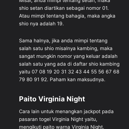
Misal, anda mimpi tentang setan, maka
shio setan diartikan sebagai nomor 01.
Atau mimpi tentang bahagia, maka angka
shio nya adalah 19.
Sama halnya, jika anda mimpi tentang
salah satu shio misalnya kambing, maka
sangat mungkin nomor yang keluar adalah
salah satu yang ada di daftar shio kambing
yaitu 07 08 19 20 31 32 43 44 55 56 67 68
79 80 91 92. Paham kan maksudnya.
Paito Virginia Night
Cara lain untuk menangkan jackpot pada
pasaran togel Virginia Night yaitu,
mengikuti paito warna Virginia Night.