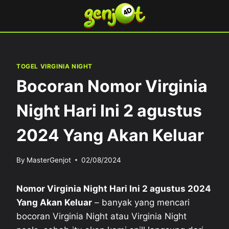
Skip
to
content
TOGEL VIRGINIA NIGHT
Bocoran Nomor Virginia
Night Hari Ini 2 agustus
2024 Yang Akan Keluar
By
MasterGenjot
02/08/2024
Nomor Virginia Night Hari Ini 2 agustus 2024
Yang Akan Keluar
– banyak yang mencari
bocoran Virginia Night atau Virginia Night