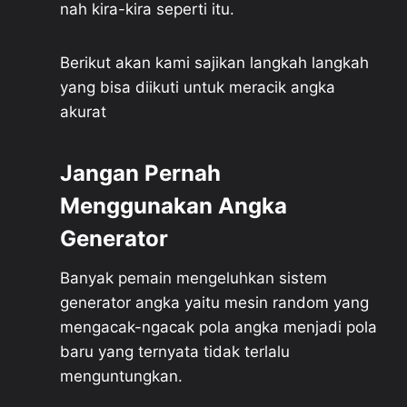
nah kira-kira seperti itu.
Berikut akan kami sajikan langkah langkah
yang bisa diikuti untuk meracik angka
akurat
Jangan Pernah
Menggunakan Angka
Generator
Banyak pemain mengeluhkan sistem
generator angka yaitu mesin random yang
mengacak-ngacak pola angka menjadi pola
baru yang ternyata tidak terlalu
menguntungkan.