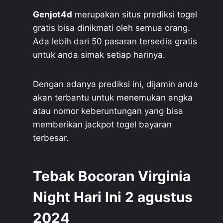
Genjot4d
merupakan situs prediksi togel
gratis bisa dinikmati oleh semua orang.
Ada lebih dari 50 pasaran tersedia gratis
untuk anda simak setiap harinya.
Dengan adanya prediksi ini, dijamin anda
akan terbantu untuk menemukan angka
atau nomor keberuntungan yang bisa
memberikan jackpot togel bayaran
terbesar.
Tebak Bocoran Virginia
Night Hari Ini 2 agustus
2024