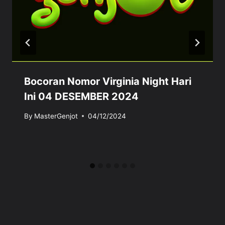
Bocoran Nomor Virginia Night Hari
Ini 04 DESEMBER 2024
By
MasterGenjot
04/12/2024