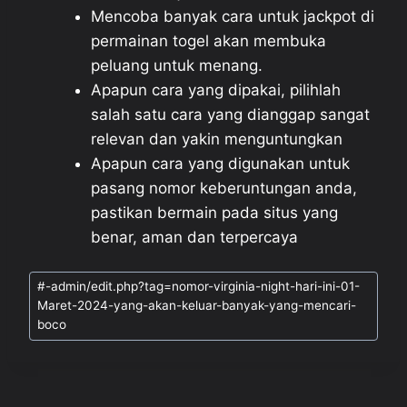
Mencoba banyak cara untuk jackpot di
permainan togel akan membuka
peluang untuk menang.
Apapun cara yang dipakai, pilihlah
salah satu cara yang dianggap sangat
relevan dan yakin menguntungkan
Apapun cara yang digunakan untuk
pasang nomor keberuntungan anda,
pastikan bermain pada situs yang
benar, aman dan terpercaya
Post
#
-admin/edit.php?tag=nomor-virginia-night-hari-ini-01-
Tags:
Maret-2024-yang-akan-keluar-banyak-yang-mencari-
boco