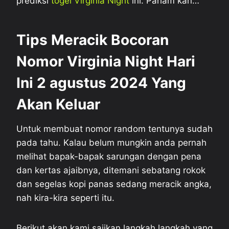
prediksi
togel Virginia Night
ini. Paham kan…
Tips Meracik Bocoran
Nomor Virginia Night Hari
Ini 2 agustus 2024 Yang
Akan Keluar
Untuk membuat nomor random tentunya sudah
pada tahu. Kalau belum mungkin anda pernah
melihat bapak-bapak sarungan dengan pena
dan kertas ajaibnya, ditemani sebatang rokok
dan segelas kopi panas sedang meracik angka,
nah kira-kira seperti itu.
Berikut akan kami sajikan langkah langkah yang